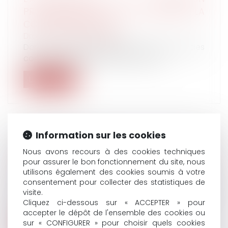
PROFESSIONNELLE DANS LE VISEUR DE LA
COUR DES COMPTES
Droit du travail - Salariés
Dans un rapport présenté hier, la Cour des
comptes propose plusieurs pistes d...
Lire la suite
Information sur les cookies
ACCIDENTS DU TRAVAIL : LES MORTS
Nous avons recours à des cookies techniques
CACHÉS
pour assurer le bon fonctionnement du site, nous
Droit du travail - Employeurs
/
Responsabilité
utilisons également des cookies soumis à votre
accident du travail
consentement pour collecter des statistiques de
visite.
759 morts en 2023, soit deux morts par jour
Cliquez ci-dessous sur « ACCEPTER » pour
en moyenne. C'est le nombre révél...
accepter le dépôt de l'ensemble des cookies ou
sur « CONFIGURER » pour choisir quels cookies
Lire la suite