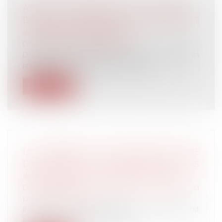
ACTION SYNDICALE EN JUSTICE :
DISTINCTION ENTRE INTÉRÊT COLLECTIF ET
INDIVIDUEL DES SALARIÉS
Droit du travail - Employeurs
Dans un arrêt récent, la Cour de cassation
rappelle que si un syndicat peut a...
Lire la suite
LES PÉRIODES NON PRESCRITES ENTRE
DEUX ARRÊTS DE TRAVAIL NE SONT PLUS
INDEMNISÉES PAR LA SÉCURITÉ SOCIALE
Droit du travail - Salariés
/
Droit de la
protection sociale
Il est mis fin à la dérogation qui permettait
jusqu'alors de maintenir le ver...