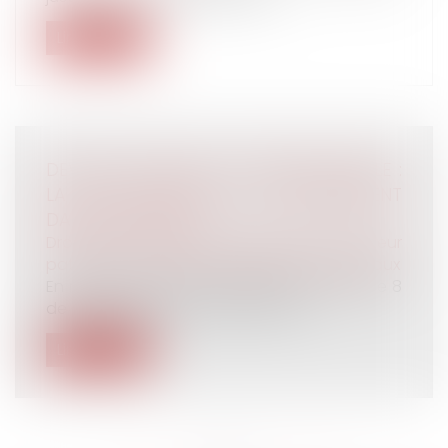
Lire la suite
DEVOIR CONJUGAL ET LIBERTÉ SEXUELLE :
LA CEDH PROTÈGE LE CONSENTEMENT
DANS LE MARIAGE
Droit de la famille, des personnes et de leur
patrimoine
/
Couples et régime matrimoniaux
En matière de droits fondamentaux, l'article 8
de la Convention européenne de...
Lire la suite