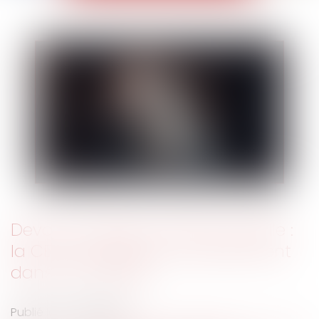
Devoir conjugal et liberté sexuelle :
la CEDH protège le consentement
dans le mariage
Publié le :
04/02/2025