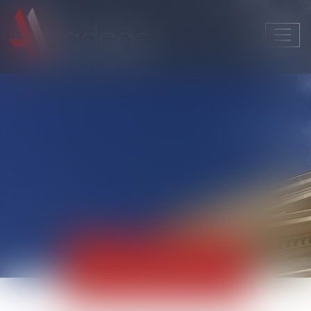
Ouvri
le
men
Actualités