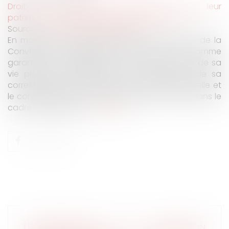
Droit de la famille, des personnes et de leur
patrimoine
/
Couples et régime matrimoniaux
Source :
www.lemag-juridique.com
En matière de droits fondamentaux, l'article 8 de la
Convention européenne des droits de l'homme
garantit à toute personne le droit au respect de sa
vie privée et familiale, de son domicile et de sa
correspondance. Ce droit inclut la liberté sexuelle et
le consentement aux relations intimes, même dans le
cadre du mariage...
Lire la suite
L’APPRENTISSAGE ET LA FORMATION