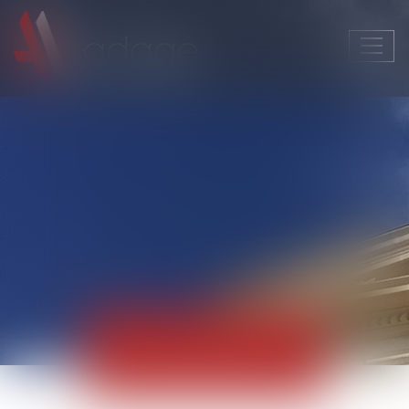
Ouvri
le
men
Actualités