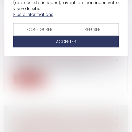
(cookies statistiques), avant de continuer votre
visite du site.
Plus d'informations
L'ACQUISITION DE LA NATIONALITÉ PAR
CONFIGURER
REFUSER
MARIAGE FACE AUX DEVOIRS
CONJUGAUX
ACCEPTER
Droit de la famille, des personnes et de leur
patrimoine
/
Couples et régime matrimoniaux
Il n'existe pas, en l'état, de jurisprudence
constante de la Cour de cassatio...
Lire la suite
LA COPROPRIÉTÉ D'UN FONDS DE
COMMERCE PAR LES ÉPOUX N'ENTRAÎNE