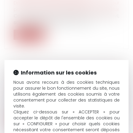
Droit de la famille, des personnes et de leur
patrimoine
/
Couples et régime matrimoniaux
Conformément à l’article 1402 du Code civil,
sous le régime légal de la commu...
Lire la suite
Information sur les cookies
RENFORCER L’HÉRITAGE DU DERNIER
VIVANT DANS LE COUPLE
Nous avons recours à des cookies techniques
Droit de la famille, des personnes et de leur
pour assurer le bon fonctionnement du site, nous
utilisons également des cookies soumis à votre
patrimoine
/
Couples et régime matrimoniaux
consentement pour collecter des statistiques de
Prendre des dispositions pour transmettre
visite.
ses biens à ses enfants, c’est bien...
Cliquez ci-dessous sur « ACCEPTER » pour
accepter le dépôt de l'ensemble des cookies ou
Lire la suite
sur « CONFIGURER » pour choisir quels cookies
nécessitant votre consentement seront déposés