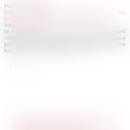
Publié le :
04/11/2020
Droit de la famille, des personnes et de leur
patrimoine
/
Couples et régime matrimoniaux
Source :
www.efl.fr
Le fait que des époux communs en biens soient
copropriétaires d’un fonds de commerce n'implique
pas qu’ils soient cotitulaires du bail des locaux dans
lesquels le fonds est exploité...
Lire la suite
LES BIENS PROPRES PAR NATURE DE
L'ARTICLE 1404 DU CODE CIVIL