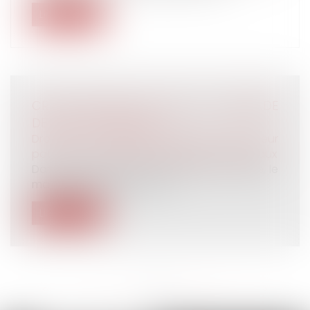
Lire la suite
CRISE SANITAIRE ACTUELLE ET DEMANDE
DE PACS OU MARIAGE
Droit de la famille, des personnes et de leur
patrimoine
/
Couples et régime matrimoniaux
Dans le cadre de la crise sanitaire actuelle, le
maire peut-il refuser la réc...
Lire la suite
<<
<
...
5
6
7
8
9
10
11
>
>>