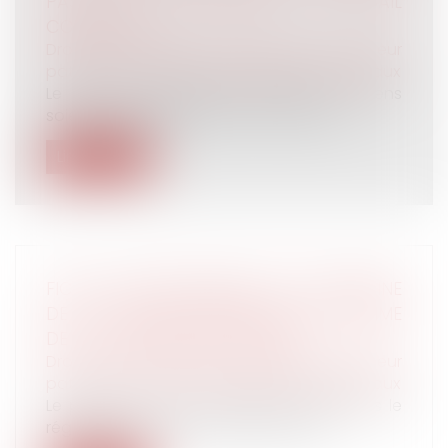
PAS LA COTITULARITÉ DU BAIL
COMMERCIAL
Droit de la famille, des personnes et de leur
patrimoine
/
Couples et régime matrimoniaux
Le fait que des époux communs en biens
soient copropriétaires d’un fonds de c...
Lire la suite
FICHE DE RENSEIGNEMENT DE PATRIMOINE
DE LA CAUTION MARIÉE SOUS LE RÉGIME
DE LA COMMUNAUTÉ ERRONÉE
Droit de la famille, des personnes et de leur
patrimoine
/
Couples et régime matrimoniaux
Le patrimoine de la caution, mariée sous le
régime de la communauté, était mo...