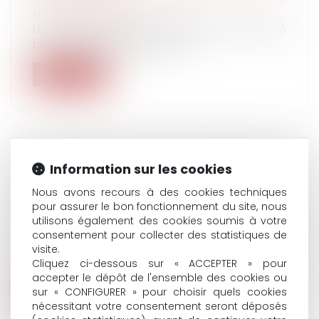
protection sociale
Le Premier ministre, Michel Barnier, a confirmé
hier lors de sa déclaration d...
Lire la suite
ARRÊTS DE TRAVAIL POUR RAISONS DE
Information sur les cookies
SANTÉ : UN RAPPORT PRÉCONISE DE
Nous avons recours à des cookies techniques
DURCIR LES RÈGLES POUR LES AGENTS
pour assurer le bon fonctionnement du site, nous
Droit du travail - Salariés
/
Droit de la
utilisons également des cookies soumis à votre
protection sociale
consentement pour collecter des statistiques de
visite.
Jours de carence supplémentaires, baisse de
Cliquez ci-dessous sur « ACCEPTER » pour
la rémunération de remplacement p...
accepter le dépôt de l'ensemble des cookies ou
sur « CONFIGURER » pour choisir quels cookies
Lire la suite
nécessitant votre consentement seront déposés