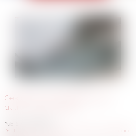
Gestation ou procréation pour
autrui : droit aux IJSS
Publié le :
28/08/2024
Droit du travail - Salariés
/
Droit de la protection