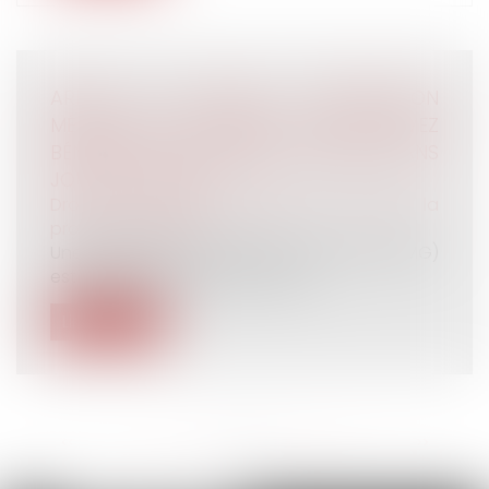
ARRÊT DE TRAVAIL -INTERRUPTION
MÉDICALE DE GROSSESSE : VOUS POUVEZ
BÉNÉFICIER D’UN ARRÊT MALADIE SANS
JOUR DE CARENCE
Droit du travail - Salariés
/
Droit de la
protection sociale
Une interruption médicale de grossesse (IMG)
est réalisée lorsque la poursuit...
Lire la suite
<<
<
...
4
5
6
7
8
9
10
...
>
>>