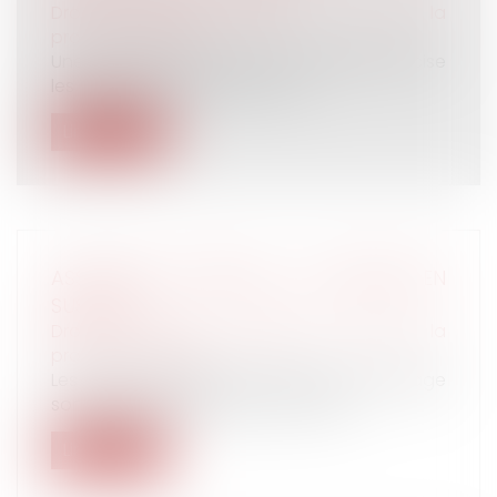
Droit du travail - Salariés
/
Droit de la
protection sociale
Une circulaire de l'Assurance Maladie précise
les droits aux IJSS dans le con...
Lire la suite
ASSURANCE CHÔMAGE : LA RÉFORME EN
SUSPENS
Droit du travail - Salariés
/
Droit de la
protection sociale
Les règles actuelles de l’assurance chômage
sont prolongées jusqu’au 31 octob...
Lire la suite