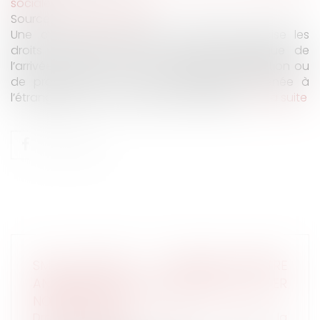
sociale
Source :
www.legisocial.fr
Une circulaire de l'Assurance Maladie précise les
droits aux IJSS dans le contexte spécifique de
l’arrivée en France d’un enfant issu de gestation ou
de procréation pour autrui légalement menée à
l’étranger par un ou des assurés français...
Lire la suite
SMIC HORAIRE : LE PREMIER MINISTRE
ANNONCE UNE REVALORISATION AU 1ER
NOVEMBRE 2024
Droit du travail - Salariés
/
Droit de la