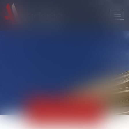
Ouvri
le
men
Actualités