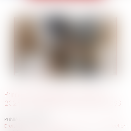
Prime de partage de la valeur
2024 : les précisions utiles du BOSS
Publié le :
17/01/2024
Droit du travail - Salariés
/
Droit de la protection