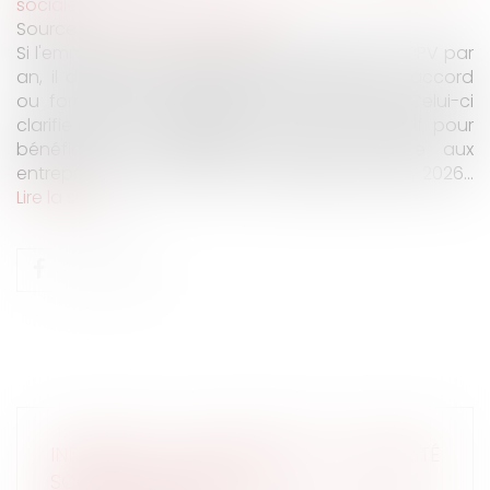
sociale
Source :
open.lefebvre-dalloz.fr
Si l'employeur peut désormais attribuer deux PPV par
an, il doit, pour chaque prime, conclure un accord
ou formaliser sa décision, précise le BOSS. Celui-ci
clarifie aussi l'appréciation du seuil d'effectif pour
bénéficier de l'exonération fiscale ouverte aux
entreprises de moins de 50 salariés jusqu'en 2026...
Lire la suite
INDEMNITÉS JOURNALIÈRES DE SÉCURITÉ
SOCIALE (IJSS) 2024