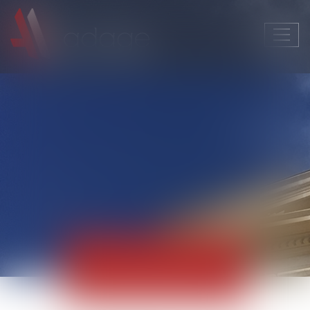
Ouvri
le
men
Actualités