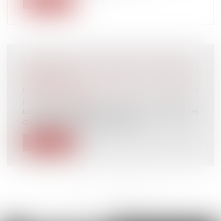
Lire la suite
NAISSANCE OU ADOPTION D’UN ENFANT :
DU NOUVEAU !
Droit du travail - Salariés
/
Droit de la
protection sociale
La durée d’affiliation requise pour bénéficier
d’indemnités journalières dans...
Lire la suite
<<
<
...
7
8
9
10
11
12
13
>
>>