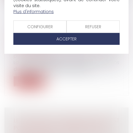
visite du site.
Plus d'informations
CONFIGURER
REFUSER
CONSTITUTIONNALITÉ DES SANCTIONS
POUR EMPLOI DE SALARIÉ EN SITUATION
ACCEPTER
IRRÉGULIÈRE
Droit du travail - Salariés
/
Droit de la
protection sociale
La Cour de cassation a déjà jugé, à propos
des sanctions prévues par l’articl...
Lire la suite
LE PLAFOND DE LA SÉCURITÉ SOCIALE EST
PORTÉ À 3 864 € PAR MOIS EN 2024