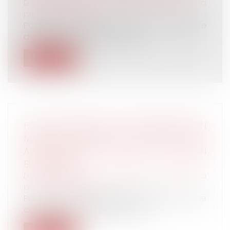
Droit du travail - Salariés
/
Droit de la
protection sociale
Pour 2024, les valeurs mensuelle et journalière
du plafond de la sécurité soc...
Lire la suite
POINT DE DÉPART DE LA PRESCRIPTION EN
MATIÈRE D’INDEMNITÉ DE CONGÉS PAYÉS :
APPLICATION DU DROIT DE L’UNION
EUROPÉENNE
Droit du travail - Salariés
/
Droit de la
protection sociale
Par un arrêt du 13 septembre 2023, la Cour de
cassation s’est intéressée au p...