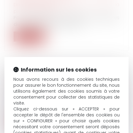
Droit du travail - Salariés
/
Droit de la
protection sociale
Pour avoir droit aux indemnités journalières
de sécurité sociale, il faut rem...
Lire la suite
Information sur les cookies
PRIME DE PARTAGE DE LA VALEUR 2024 :
Nous avons recours à des cookies techniques
LES PRÉCISIONS UTILES DU BOSS
pour assurer le bon fonctionnement du site, nous
Droit du travail - Salariés
/
Droit de la
utilisons également des cookies soumis à votre
protection sociale
consentement pour collecter des statistiques de
Si l'employeur peut désormais attribuer deux
visite.
Cliquez ci-dessous sur « ACCEPTER » pour
PPV par an, il doit, pour chaque...
accepter le dépôt de l'ensemble des cookies ou
sur « CONFIGURER » pour choisir quels cookies
Lire la suite
nécessitant votre consentement seront déposés
(cookies statistiques), avant de continuer votre