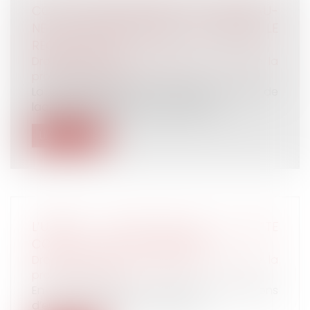
CONGÉ HOSPITALISATION DU NOUVEAU-
NÉ : LA CPAM RAPPELLE ET PRÉCISE LE
RÉGIME ACTUEL
Droit du travail - Employeurs
/
Droit de la
protection sociale
La CPAM diffuse une circulaire au sein de
laquelle sont apportées plusieurs p...
Lire la suite
L’URSSAF : BILAN 2020 DE LA LUTTE
CONTRE LE TRAVAIL DISSIMULÉ
Droit du travail - Employeurs
/
Droit de la
protection sociale
En 2020, l’Urssaf a redressé 605,7 millions
d’euros de cotisations au titre d...