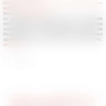
Droit du travail - Employeurs
/
Droit de la protection
sociale
Source :
www.legisocial.fr
La CPAM diffuse une circulaire au sein de laquelle
sont apportées plusieurs précisions importantes
concernant le congé accordé au titre de
l’hospitalisation du nouveau-né immédiatement
après sa naissance, instauré par la LFSS pour 2019...
Lire la suite
PROJET DE LOI DE FINANCEMENT DE LA