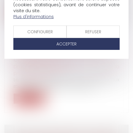
est testé positif à la Covid-19,...
(cookies statistiques), avant de continuer votre
visite du site.
Lire la suite
Plus d'informations
CONFIGURER
REFUSER
ACCEPTER
RETOUR DES AGENTS VULNÉRABLES : LES
CONSIGNES À SUIVRE
Droit du travail - Employeurs
/
Droit de la
protection sociale
La DGCL a réactualisé sa note relative aux
modalités de prise en charge des a...
Lire la suite