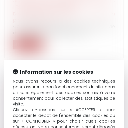
SÉCURITÉ SOCIALE (PLFSS) POUR 2022 :
LES PRINCIPALES MESURES
Droit du travail - Employeurs
/
Droit de la
protection sociale
Contraception gratuite pour les femmes de
moins de 25 ans, simplification de...
Lire la suite
Information sur les cookies
Nous avons recours à des cookies techniques
LES RÈGLES DÉROGATOIRES D'OCTROI DES
pour assurer le bon fonctionnement du site, nous
INDEMNITÉS JOURNALIÈRES AUX PARENTS
utilisons également des cookies soumis à votre
D'ENFANTS TESTÉS POSITIFS À LA COVID
consentement pour collecter des statistiques de
SONT HARMONISÉES
visite.
Cliquez ci-dessous sur « ACCEPTER » pour
Droit du travail - Employeurs
/
Droit de la
accepter le dépôt de l'ensemble des cookies ou
protection sociale
sur « CONFIGURER » pour choisir quels cookies
Depuis le 3 septembre 2021, lorsqu'un enfant
nécessitant votre consentement seront déposés