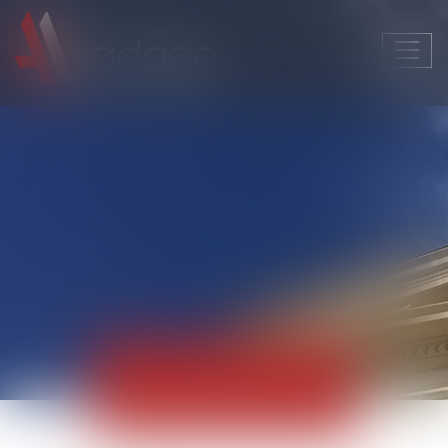
Ouvri
le
men
Actualités