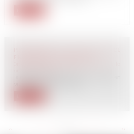
Lire la suite
PROPOSITIONS DE LOIS SUR LOIS DE
FINANCEMENT SÉCURITÉ SOCIALE
Droit du travail - Employeurs
/
Droit de la
protection sociale
Le 19 juillet, l'Assemblée nationale a adopté en
première lecture, avec modif...
Lire la suite
<<
<
...
22
23
24
25
26
27
28
...
>
>>