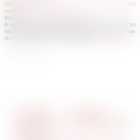
Droit du travail - Employeurs
/
Relation individuelles
au travail
Source :
www.lemag-juridique.com
En présence d’un danger grave et imminent pour sa
vie, le salarié peut, en vertu de l’article L 4131-1 du Code
du travail, exercer son droit de retrait...
Lire la suite
LICENCIEMENT ÉCONOMIQUE :
ILLUSTRATION DE L’OBLIGATION LÉGALE
D’INFORMATION DU SALARIÉ PAR
L’EMPLOYEUR