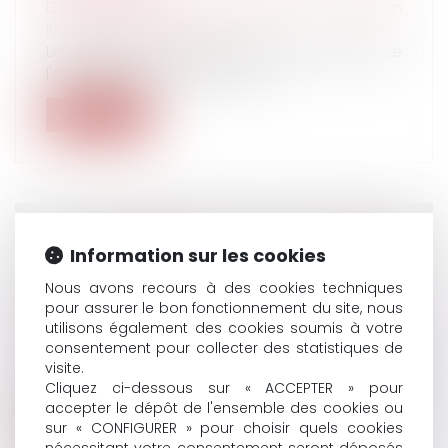
Droit du travail - Employeurs
/
Relation
individuelles au travail
La rupture du contrat de travail résultant de
l'acceptation par le salarié d'...
Lire la suite
LA DISSIMULATION DE RELATIONS
Information sur les cookies
AMOUREUSES ENTRE DEUX SALARIÉS PEUT
Nous avons recours à des cookies techniques
CONSTITUER UNE FAUTE GRAVE
pour assurer le bon fonctionnement du site, nous
Droit du travail - Employeurs
/
Relation
utilisons également des cookies soumis à votre
individuelles au travail
consentement pour collecter des statistiques de
La dissimulation de relations amoureuses
visite.
entre deux salariés d'une même entre...
Cliquez ci-dessous sur « ACCEPTER » pour
accepter le dépôt de l'ensemble des cookies ou
Lire la suite
sur « CONFIGURER » pour choisir quels cookies