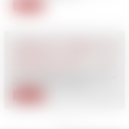
Lire la suite
VERSEMENT DE L'INTÉRESSEMENT ET DE LA
PARTICIPATION : N'OUBLIEZ PAS
D'INFORMER VOS SALARIÉS !
Droit du travail - Employeurs
/
Relation
individuelles au travail
Après la clôture de chaque exercice, une
information doit être délivrée indiv...
Lire la suite
<<
<
...
6
7
8
9
10
11
12
...
>
>>