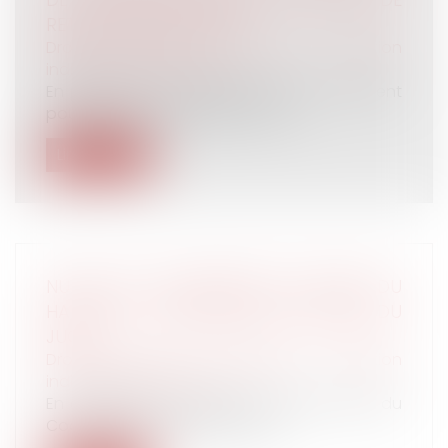
RETRAIT DES SALARIÉS
Droit du travail - Employeurs
/
Relation
individuelles au travail
En présence d’un danger grave et imminent
pour sa vie, le salarié peut, en ve...
Lire la suite
NULLITÉ DU LICENCIEMENT À RAISON DU
HANDICAP : PRÉCISION SUR L’OFFICE DU
JUGE
Droit du travail - Employeurs
/
Relation
individuelles au travail
En application de l’ancien article L 5213-6 du
Code du travail, l’employeur d...