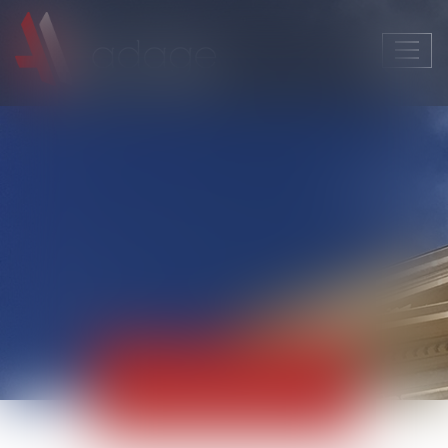
Ouvri
le
men
Actualités