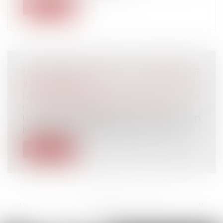
Lire la suite
LA DONATION-PARTAGE : AVANTAGES ET
INCONVÉNIENTS
Droit de la famille, des personnes et de leur
patrimoine
/
Patrimoine et succession
La donation-partage est une option
judicieuse. Elle vous permet, par un acte,...
Lire la suite
<<
<
...
71
72
73
74
75
76
77
...
>
>>