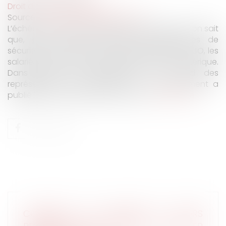
Droit du travail - Salariés
Source :
www.editions-legislatives.fr
L’échéance arrive désormais à grands pas et l’on sait
que, pour pouvoir accéder aux périmètres de
sécurité autour des lieux de compétitions des JO, les
salariés auront besoin d’un laissez-passer numérique.
Dans quels cas précisément ? Et quid des
représentants du personnel ? Le gouvernement a
publié lundi un questions-réponses...
Lire la suite
COMMENT LES SALARIÉS ET LEURS