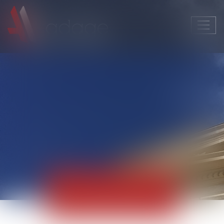
Ouvri
le
men
Actualités