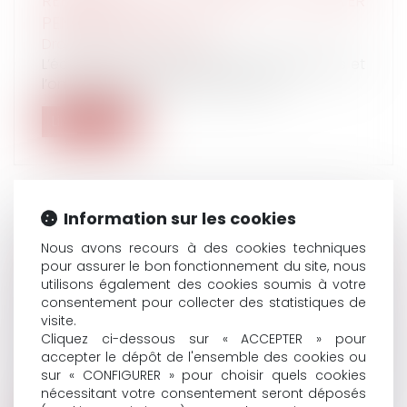
REPRÉSENTANTS POURRONT-ILS CIRCULER
PENDANT LES JO ?
Droit du travail - Salariés
L’échéance arrive désormais à grands pas et
l’on sait que, pour pouvoir accéd...
Lire la suite
Information sur les cookies
L’EMPLOYEUR NE PEUT PAS IMPOSER UN
Nous avons recours à des cookies techniques
CONTRAT DE TRAVAIL À TEMPS PARTIEL À
pour assurer le bon fonctionnement du site, nous
utilisons également des cookies soumis à votre
UN SALARIÉ VICTIME D’UN ACCIDENT DE
consentement pour collecter des statistiques de
TRAVAIL
visite.
Droit du travail - Employeurs
/
Responsabilité
Cliquez ci-dessous sur « ACCEPTER » pour
accident du travail
accepter le dépôt de l'ensemble des cookies ou
En application de l’article L 1226-8 du Code
sur « CONFIGURER » pour choisir quels cookies
du travail, « à l'issue des péri...
nécessitant votre consentement seront déposés