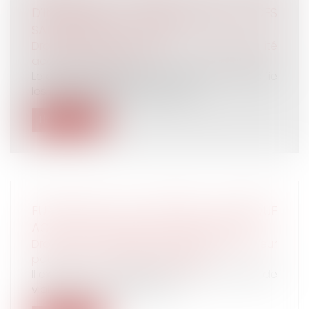
D'INTEMPÉRIES : INDEMNISATION DES
SALARIÉS DU BÂTIMENT
Droit du travail - Salariés
/
Responsabilité
accident du travail
Le décret n° 2024-630 du 28 juin 2024 modifie
les modalités relatives au régi...
Lire la suite
EURO 2024 ET JO DE PARIS : UN RISQUE
ACCRU DE VIOLENCES CONJUGALES ?
Droit de la famille, des personnes et de leur
patrimoine
/
Violences familiales
Il existerait une corrélation entre le nombre de
violences conjugales et les...