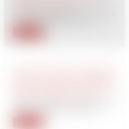
RISQUES SPÉCIFIQUES AU COVID-19
Droit du travail - Employeurs
Les premières décisions sur les mesures de
protection des salariés en cette p...
Lire la suite
DES DÉPUTÉS VEULENT EXONÉRER DE
DROITS DE SUCCESSION LES PROCHES DE
SOIGNANTS VICTIMES DU CORONAVIRUS
Droit de la famille, des personnes et de leur
patrimoine
/
Patrimoine et succession
Quelle reconnaissance pour les familles de
soignants décédés du coronavirus ?...
Lire la suite