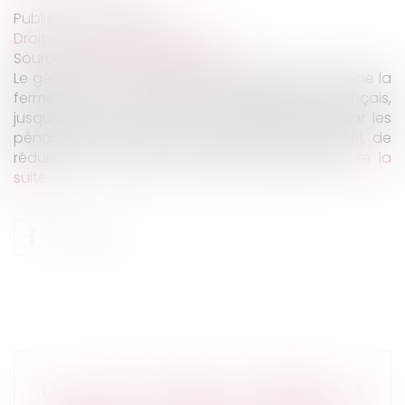
Publié le :
12/05/2020
Droit du travail - Employeurs
Source :
strategieslogistique.com
Le géant du e-commerce prolonge d’une semaine la
fermeture de ses centres de distribution français,
jusqu’au 5 mai inclus. Une décision justifiée par les
pénalités liées à l’astreinte, confirmée en appel, de
réduire son activité aux produits essentiels...
Lire la
suite
LA COUR D'APPEL CONFIRME LE