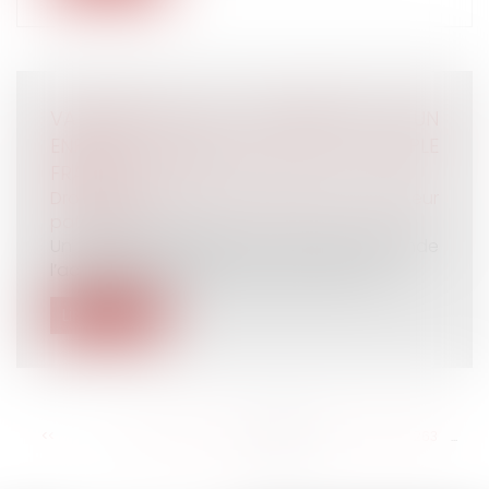
VADEMECUM DE L’ADOPTION D’UN
ENFANT ÉTRANGER PAR UN COUPLE
FRANÇAIS
Droit de la famille, des personnes et de leur
patrimoine
Un couple demeurant en France demande
l’adoption simple d’une enfant née et d...
Lire la suite
<<
<
...
257
258
259
260
261
262
263
...
>
>>