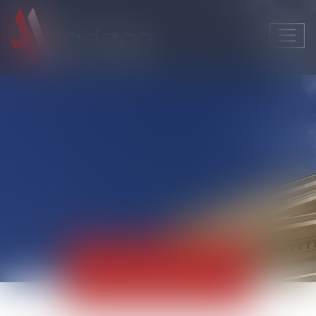
Ouvri
le
men
Actualités