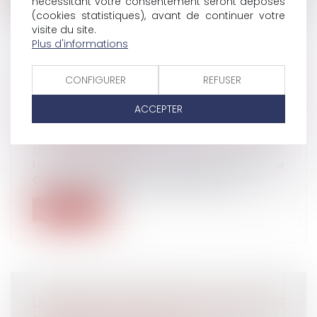
nécessitant votre consentement seront déposés
(cookies statistiques), avant de continuer votre
visite du site.
Plus d'informations
CONFIGURER
REFUSER
MODALITÉS PRATIQUES POUR BÉNÉFICIER
DU REPORT DE PAIEMENT DES
ACCEPTER
COTISATIONS SOCIALES
Droit du travail - Employeurs
/
Droit de la
protection sociale
L’une des premières mesures prises par le
Gouvernement dans le cadre de la lu...
Lire la suite
LE DUERP DOIT ÊTRE MIS À JOUR DES