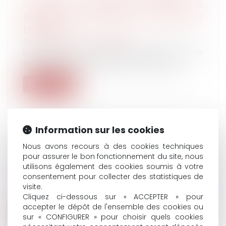
JUGEMENT CONTRAIGNANT AMAZON À
RÉDUIRE SES ACTIVITÉS AUX PRODUITS
ESSENTIELS
Droit du travail - Employeurs
Le géant du e-commerce prolonge d’une
semaine la fermeture de ses centres de...
Lire la suite
Information sur les cookies
Nous avons recours à des cookies techniques
LES AVANTAGES DE LA RUPTURE
pour assurer le bon fonctionnement du site, nous
CONVENTIONNELLE
utilisons également des cookies soumis à votre
Droit du travail - Salariés
consentement pour collecter des statistiques de
La rupture conventionnelle est une forme de
visite.
rupture du contrat de travail. El...
Cliquez ci-dessous sur « ACCEPTER » pour
accepter le dépôt de l'ensemble des cookies ou
sur « CONFIGURER » pour choisir quels cookies
Lire la suite