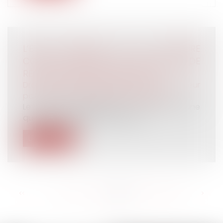
L’EFFET PAPILLON DE LA CENSURE
CONSTITUTIONNELLE DE L’INCAPACITÉ DE
RECEVOIR DES AUXILIAIRES DE VIE
Droit de la famille, des personnes et de leur
patrimoine
/
Patrimoine et succession
Le Conseil constitutionnel a été saisi d’une
question prioritaire de constitu...
Lire la suite
<<
<
...
161
162
163
164
165
166
167
...
>
>>