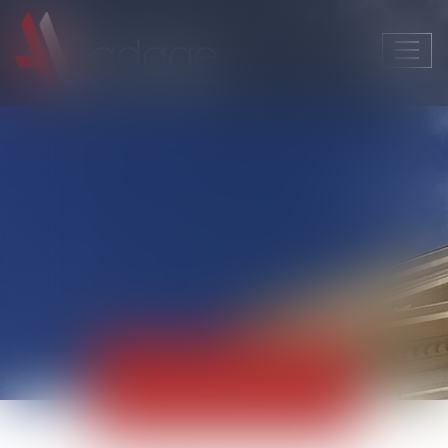
Ouvri
le
men
Actualités