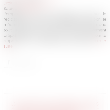
Droit du travail - Employeurs
Source :
www.efl.fr
L’employeur n’a pas à consulter le CSE sur le
reclassement d’un salarié déclaré inapte par le
médecin du travail si l’avis d’inaptitude précise que
tout maintien dans l’emploi serait gravement
préjudiciable à sa santé ou si son état de santé
s’oppose à tout reclassement dans l’emploi.
Lire la
suite
LE CSE N’EST PAS CONSULTÉ SI L'AVIS