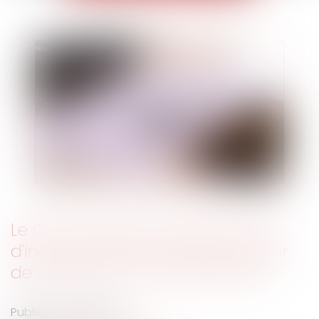
Le CSE n’est pas consulté si l'avis
d'inaptitude dispense l'employeur
de rechercher un reclassement
Publié le :
13/07/2022