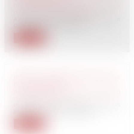
Droit de la famille, des personnes et de leur
patrimoine
/
Divorce et séparation
À l’issue d’un travail commun de cinq ans, le
Conseil national des barreaux (...
Lire la suite
DURÉE DU CONTRÔLE URSSAF DANS LES
PETITES ENTREPRISES
Droit du travail - Employeurs
/
Droit de la
protection sociale
La durée du contrôle Urssaf est toujours
limitée à 3 mois pour les entreprise...
Lire la suite