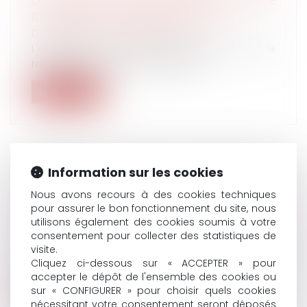
D'INAPTITUDE DISPENSE L'EMPLOYEUR DE
RECHERCHER UN RECLASSEMENT
Droit du travail - Employeurs
L’employeur n’a pas à consulter le CSE sur le
reclassement d’un salarié décla...
Lire la suite
Information sur les cookies
RÉSILIATION JUDICIAIRE : ELLE PREND EFFET
Nous avons recours à des cookies techniques
AU JOUR DU JUGEMENT QUI LA
pour assurer le bon fonctionnement du site, nous
PRONONCE
utilisons également des cookies soumis à votre
Droit du travail - Salariés
consentement pour collecter des statistiques de
La résiliation judiciaire du CDD est possible en
visite.
cas de faute grave de l'empl...
Cliquez ci-dessous sur « ACCEPTER » pour
accepter le dépôt de l'ensemble des cookies ou
Lire la suite
sur « CONFIGURER » pour choisir quels cookies
nécessitant votre consentement seront déposés