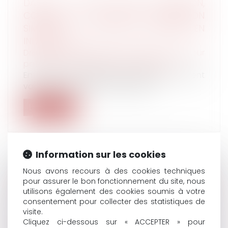
DANS LE CADRE D'UNE SUCCESSION,
COMMENT LA NOUVELLE LÉGISLATION
SIMPLIFIE LA VENTE DES BIENS EN
INDIVISION ?
Droit de la famille, des personnes et de leur
patrimoine
/
Patrimoine et succession
En France, des milliers de logements restent
vacants, faute d’accord entre le...
Lire la suite
Information sur les cookies
Nous avons recours à des cookies techniques
L'AIDE D'URGENCE POUR LES VICTIMES DE
pour assurer le bon fonctionnement du site, nous
VIOLENCES CONJUGALES A BÉNÉFICIÉ À
utilisons également des cookies soumis à votre
PLUS DE 40 000 PERSONNES DEPUIS SA
consentement pour collecter des statistiques de
CRÉATION FIN 2023
visite.
Cliquez ci-dessous sur « ACCEPTER » pour
Droit de la famille, des personnes et de leur