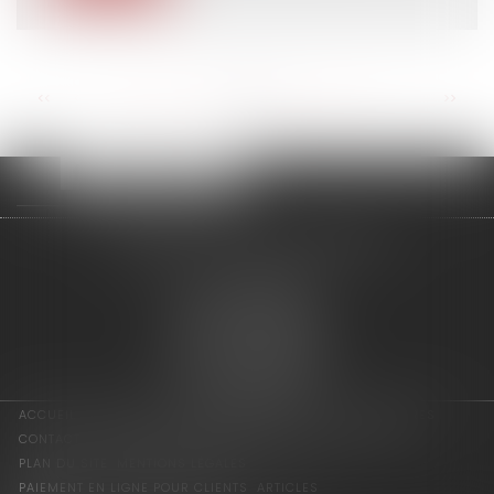
<<
<
...
35
36
37
38
39
40
41
...
>
>>
adage avocats associés
2 rue de l'Eglise
94300 VINCENNES
Tél : 01 75 64 07 44
Fax : 01 43 65 36 89
Nous localiser
ACCUEIL
LES ASSOCIÉS
COMPÉTENCES
ACTUS
HONORAIRES
CONTACT
CONSULTATION EN LIGNE
PAIEMENT EN LIGNE
PLAN DU SITE
MENTIONS LÉGALES
PAIEMENT EN LIGNE POUR CLIENTS
ARTICLES