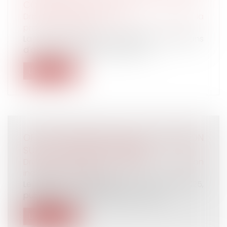
COLLECTIF APRÈS 2012
Droit du travail - Employeurs
/
Droit de la
protection sociale
La Cour de cassation rappelle les conditions
d'application de la déduction fo...
Lire la suite
OFFRE RAISONNABLE D'EMPLOI : PRÉCISION
SUR LA ZONE GÉOGRAPHIQUE
Droit du travail - Salariés
/
Relation
individuelles au travail
Le décret n° 2025-252 du 20 mars 2025,
publié au Journal officiel du 21 mars...
Lire la suite