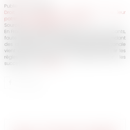
Publié le :
04/04/2025
Droit de la famille, des personnes et de leur
patrimoine
/
Patrimoine et succession
Source :
edito.seloger.com
En France, des milliers de logements restent vacants,
faute d’accord entre les héritiers. Parfois pendant
des années. Pour y remédier, l’Assemblée nationale
vient d’adopter une loi qui propose d’assouplir les
règles de l’indivision. Un tournant pour les
successions ?...
Lire la suite