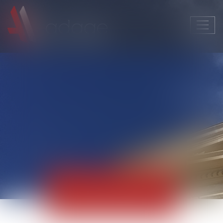
Ouvri
le
men
Actualités