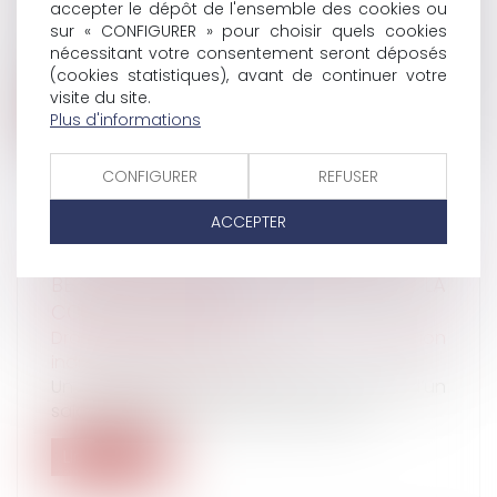
accepter le dépôt de l'ensemble des cookies ou
patrimoine
/
Violences familiales
sur « CONFIGURER » pour choisir quels cookies
Leur montant moyen attribué est de
nécessitant votre consentement seront déposés
890 euros, pour une enveloppe globale chif...
(cookies statistiques), avant de continuer votre
visite du site.
Lire la suite
Plus d'informations
CONFIGURER
REFUSER
ACCEPTER
LICENCIEMENT POUR INAPTITUDE : PAS
BESOIN D’ATTENDRE LE JUGE POUR LA
COUR DE CASSATION
Droit du travail - Employeurs
/
Relation
individuelles au travail
Un employeur peut rompre le contrat d’un
salarié déclaré inapte par le médeci...
Lire la suite