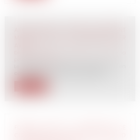
ARRÊT MALADIE : BAISSE DU MONTANT
MAXIMAL DES IJSS À COMPTER DU 1ER
AVRIL
Droit du travail - Salariés
/
Droit de la
protection sociale
Le plafond de revenus d'activité pris en
compte pour le calcul des indemnités...
Lire la suite
FORFAIT JOURS ET DÉDUCTION DE
COTISATIONS : PAS BESOIN D’ACCORD