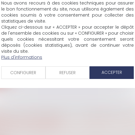
te
Nous avons recours à des cookies techniques pour assurer
le bon fonctionnement du site, nous utilisons également des
cookies soumis à votre consentement pour collecter des
statistiques de visite.
Cliquez ci-dessous sur « ACCEPTER » pour accepter le dépôt
de l'ensemble des cookies ou sur « CONFIGURER » pour choisir
quels cookies nécessitant votre consentement seront
UN ASSOCIÉ DE SOCIÉTÉ CIVILE : PREUVE DE L
déposés (cookies statistiques), avant de continuer votre
 DES HÉRITIERS
visite du site.
famille, des personnes et de leur patrimoine
/
Patrimoine e
Plus d'informations
cès d’un associé de société civile, celle-ci est présumée c
ACCEPTER
CONFIGURER
REFUSER
te
ATION D’OCCUPATION ET LIQUIDATION DES
IAUX DES CONCUBINS
 famille, des personnes et de leur patrimoine
/
Couple