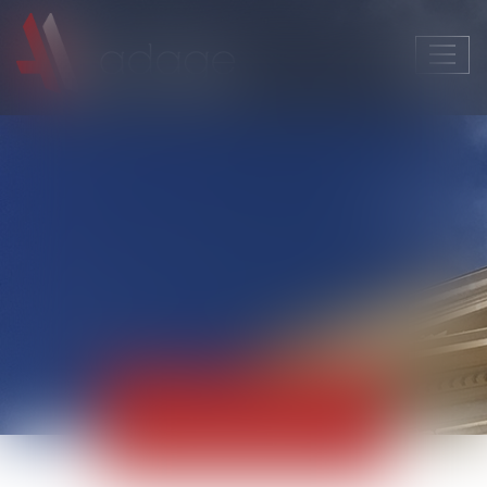
Ouvri
le
men
Actualités