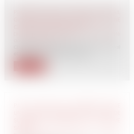
PRÉVENTION DES ACCIDENTS DU TRAVAIL
GRAVES ET MORTELS : LANCEMENT D’UNE
CAMPAGNE D’INFORMATION
Droit du travail - Salariés
/
Responsabilité
accident du travail
Chaque jour, 2 personnes meurent au travail
et plus de 100 sont blessées grav...
Lire la suite
PAS DE DÉLAI DE CARENCE ENTRE
UN CONTRAT DE MISSION ET UN CDD DE
SURCROÎT SUCCESSIFS AVEC UN MÊME
SALARIÉ