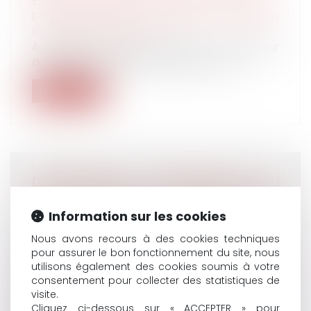
EXÉCUTION PROVISOIRE DE PLEIN DROIT
Droit du travail - Salariés
/
Relation
individuelles au travail
À l’origine du présent litige, un employeur
avait été condamné au paiement de...
Lire la suite
DÉPLACEMENTS PROFESSIONNELS DU
SALARIÉ ITINÉRANT : LE TEMPS DE TRAJET
Information sur les cookies
ENTRE LE DOMICILE ET LES SITES DES
CLIENTS NE CONSTITUE PAS DU TEMPS DE
Nous avons recours à des cookies techniques
TRAVAIL EFFECTIF
pour assurer le bon fonctionnement du site, nous
utilisons également des cookies soumis à votre
Droit du travail - Employeurs
/
Relation
consentement pour collecter des statistiques de
individuelles au travail
visite.
Par une décision du 25 octobre 2023, la Cour
Cliquez ci-dessous sur « ACCEPTER » pour