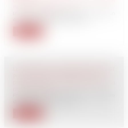
Droit du travail - Employeurs
/
Relation
individuelles au travail
Lorsqu'une entreprise utilisatrice conclut un
contrat à durée déterminée pour...
Lire la suite
LE PLAFOND DE LA SÉCURITÉ SOCIALE EST
PORTÉ À 3 864 € PAR MOIS EN 2024
Droit du travail - Salariés
/
Droit de la
protection sociale
Pour 2024, les valeurs mensuelle et journalière
du plafond de la sécurité soc...
Lire la suite