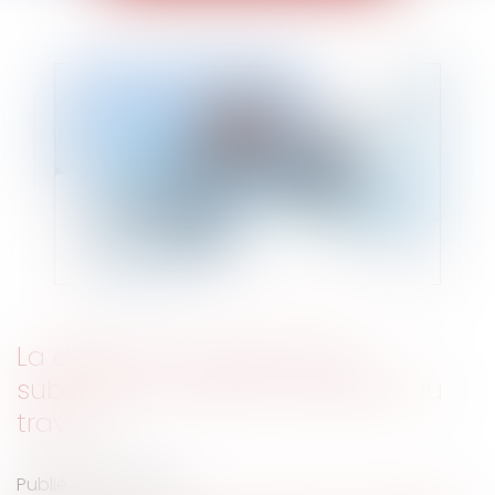
La décision du juge doit se
substituer à l’avis du médecin du
travail
Publié le :
13/11/2023