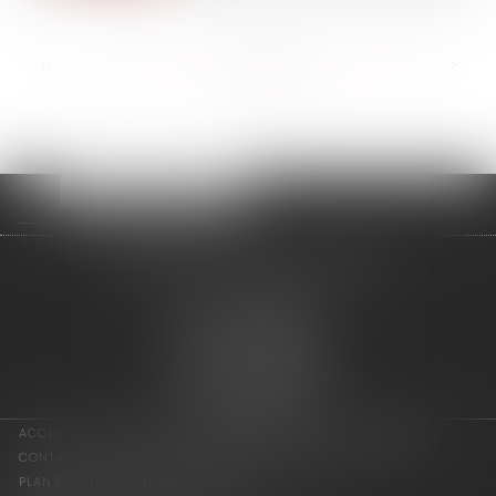
<<
<
...
102
103
104
105
106
107
108
...
>
>>
adage avocats associés
2 rue de l'Eglise
94300 VINCENNES
Tél : 01 75 64 07 44
Fax : 01 43 65 36 89
Nous localiser
ACCUEIL
LES ASSOCIÉS
COMPÉTENCES
ACTUS
HONORAIRES
CONTACT
CONSULTATION EN LIGNE
PAIEMENT EN LIGNE
PLAN DU SITE
MENTIONS LÉGALES