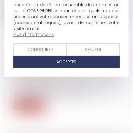
de cassation rappelle, sur la ba...
accepter le dépôt de l'ensemble des cookies ou
sur « CONFIGURER » pour choisir quels cookies
Lire la suite
nécessitant votre consentement seront déposés
(cookies statistiques), avant de continuer votre
visite du site.
Plus d'informations
CONFIGURER
REFUSER
LA DÉCISION DU JUGE DOIT SE
SUBSTITUER À L’AVIS DU MÉDECIN DU
ACCEPTER
TRAVAIL
Droit du travail - Salariés
/
Relation
individuelles au travail
L’avis du médecin du travail qui déclare un
salarié inapte à son poste peut f...
Lire la suite