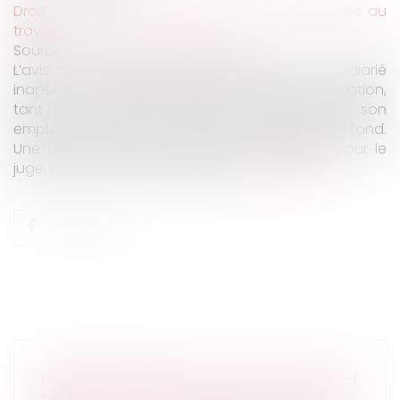
Droit du travail - Salariés
/
Relation individuelles au
travail
Source :
www.lemag-juridique.com
L’avis du médecin du travail qui déclare un salarié
inapte à son poste peut faire l’objet de contestation,
tant par le salarié objet de l’avis que par son
employeur, selon une procédure accélérée au fond.
Une récente décision affirme l’impossibilité, pour le
juge, d’annuler l’avis d’inaptitude...
Lire la suite
REQUALIFICATION D’UN CDD EN CDI ET