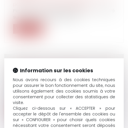
patrimoine
/
Divorce et séparation
Pendant que le débat public est concentré
sur la crise des « gilets jaunes »,...
Lire la suite
DÉSHÉRITER SES ENFANTS, UN TABOU
Information sur les cookies
BIENTÔT REMIS EN QUESTION ?
Nous avons recours à des cookies techniques
Droit de la famille, des personnes et de leur
pour assurer le bon fonctionnement du site, nous
patrimoine
/
Patrimoine et succession
utilisons également des cookies soumis à votre
Le secrétaire d’Etat Gabriel Attal propose que
consentement pour collecter des statistiques de
les riches puissent léguer l’e...
visite.
Cliquez ci-dessous sur « ACCEPTER » pour
Lire la suite
accepter le dépôt de l'ensemble des cookies ou
sur « CONFIGURER » pour choisir quels cookies
nécessitant votre consentement seront déposés