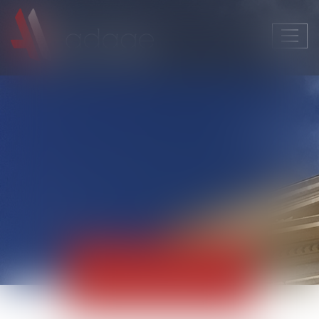
Ouvri
le
men
Actualités