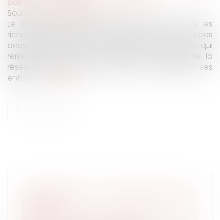
patrimoine
/
Patrimoine et succession
Source :
www.capital.fr
Le secrétaire d’Etat Gabriel Attal propose que les
riches puissent léguer l’essentiel de leur fortune à des
oeuvres, plutôt qu’à leurs héritiers. Une mesure qui
remettrait en cause le sacro-saint système de la
réserve héréditaire, qui empêche de déshériter ses
enfants...
Lire la suite
L'ASSEMBLÉE VOTE LA SIMPLIFICATION DU
DIVORCE
Droit de la famille, des personnes et de leur