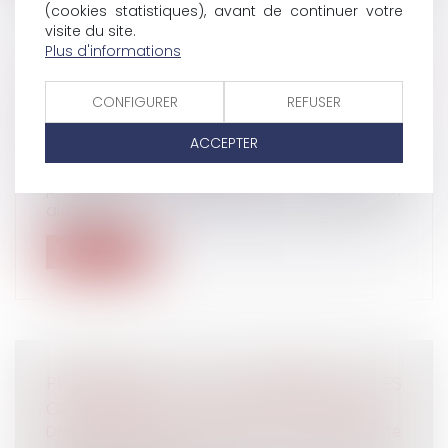
(cookies statistiques), avant de continuer votre
visite du site.
Plus d'informations
LES CONTOURS DU PRÉJUDICE
NÉCESSAIRE EN DROIT DU TRAVAIL -
CONFIGURER
REFUSER
RUPTURE DU CONTRAT DE TRAVAIL
ACCEPTER
Droit du travail - Employeurs
L’employeur qui met en œuvre une
procédure de licenciement économique,
alors...
Lire la suite
PROCÉDURE DE FIXATION DES
COTISATIONS D’ACCIDENT DU TRAVAIL
Droit du travail - Salariés
/
Responsabilité