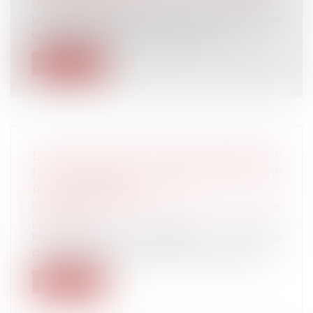
accident du travail
Une plate-forme de travail est heurtée par
une grue, entraînant la chute mort...
Lire la suite
DÉLAI POUR AGIR EN RECONNAISSANCE
DE PATERNITÉ ET RESPECT DE LA VIE
PRIVÉE ET FAMILIALE
Droit de la famille, des personnes et de leur
patrimoine
Par testament authentique, un homme
déclare reconnaître une femme, qui avait...
Lire la suite