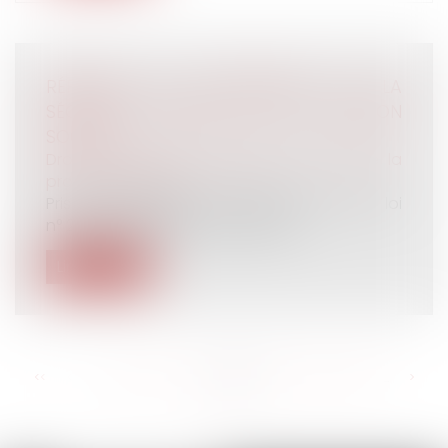
RÉFORME DU CONTENTIEUX DE LA
SÉCURITÉ SOCIALE ET DE L’ACTION
SOCIALE
Droit du travail - Employeurs
/
Droit de la
protection sociale
Pris en application de l’article 12 de la loi
n° 2016-1547 du 18 novembre 201...
Lire la suite
<<
<
...
316
317
318
319
320
321
322
...
>
>>