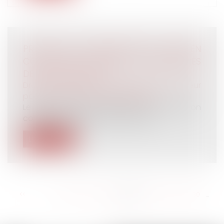
PRESTATION COMPENSATOIRE : PRISE EN
COMPTE DES CHARGES ET RESSOURCES
DE CHAQUE ÉPOUX
Droit de la famille, des personnes et de leur
patrimoine
/
Divorce et séparation
Le juge qui fixe le montant de la prestation
compensatoire doit tenir compte...
Lire la suite
<<
<
...
324
325
326
327
328
329
330
...
>
>>