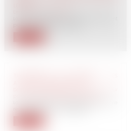
LOURDE
Droit du travail - Salariés
La Cour de cassation a validé le licenciement
pour faute lourde d’un salarié...
Lire la suite
TRANSMISSION DE PATRIMOINE : LES
ATOUTS DE L'ASSURANCE-VIE
Droit de la famille, des personnes et de leur
patrimoine
/
Patrimoine et succession
La souscription d'un contrat d'assurance-vie
reste une piste à ne pas néglige...
Lire la suite