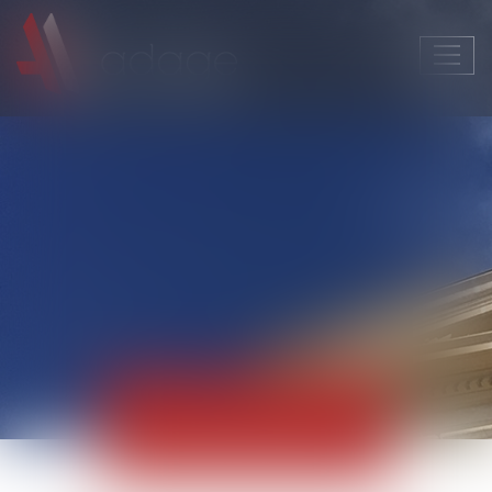
Ouvri
le
men
Actualités