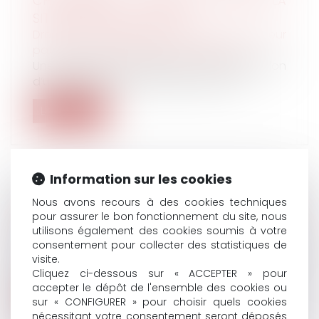
CHANGEMENT IMPORTANT DANS LA
SITUATION DES EX-ÉPOUX
Droit de la famille, des personnes et de leur
patrimoine
/
Patrimoine et succession
Une demande de révision ou de suppression
d’une prestation compensatoire vers...
Lire la suite
Information sur les cookies
Nous avons recours à des cookies techniques
UNE CLAUSE DE MOBILITÉ SUR « TOUT LE
pour assurer le bon fonctionnement du site, nous
TERRITOIRE FRANÇAIS » EST LICITE
utilisons également des cookies soumis à votre
Droit du travail - Employeurs
consentement pour collecter des statistiques de
Ayant été licenciée pour avoir refusé cette
visite.
mutation, la salariée saisit la j...
Cliquez ci-dessous sur « ACCEPTER » pour
accepter le dépôt de l'ensemble des cookies ou
Lire la suite
sur « CONFIGURER » pour choisir quels cookies
nécessitant votre consentement seront déposés