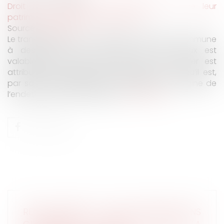
Droit de la famille, des personnes et de leur
patrimoine
/
Divorce et séparation
Source :
www.efl.fr
Le transfert de tout le passif de l’entreprise commune
à des époux à la charge de l'un d'eux est
valablement justifié dès lors que ce dernier est
attributaire du patrimoine professionnel et qu’il est,
par son comportement inconséquent, à l’origine de
l’endettement de l’entreprise...
Lire la suite
RENTE VIAGÈRE : PAS DE RÉVISION SANS