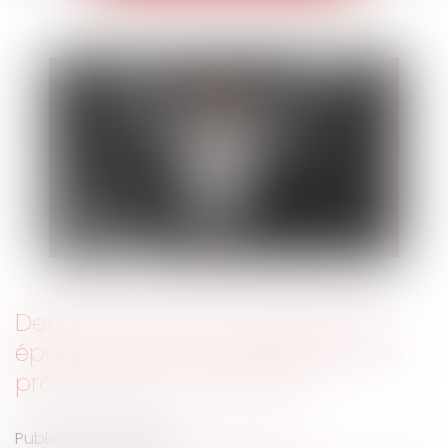
Dettes mises à la charge de l’ex-
époux qui conserve le patrimoine
professionnel : conditions
Publié le :
02/10/2018