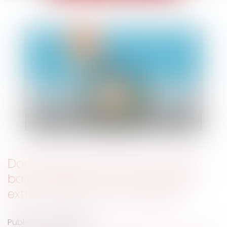
Dommages causés à un tiers au
bail d’habitation : responsabilité
extracontractuelle du bailleur
Publié le :
09/06/2020