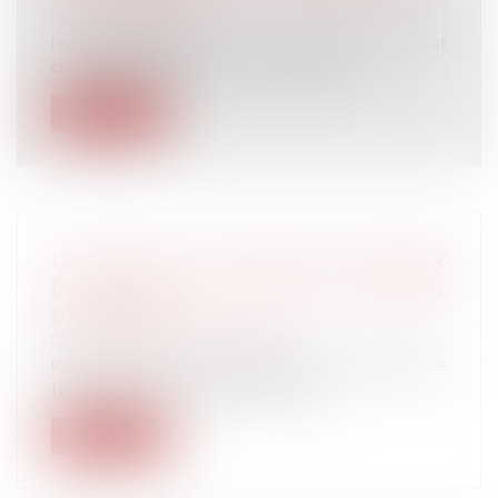
la responsabilité
Les dommages causés à un tiers au contrat
de bail d’habitation occupant légit...
Lire la suite
LES ÉLUS DU CSE ONT UN RÔLE
ÉCONOMIQUE À JOUER FACE À L’ÉPIDÉMIE
DE COVID-19
Droit du travail - Employeurs
Pour les élus du comité social et économique
(CSE), le Covid-19 a entraîné en...
Lire la suite