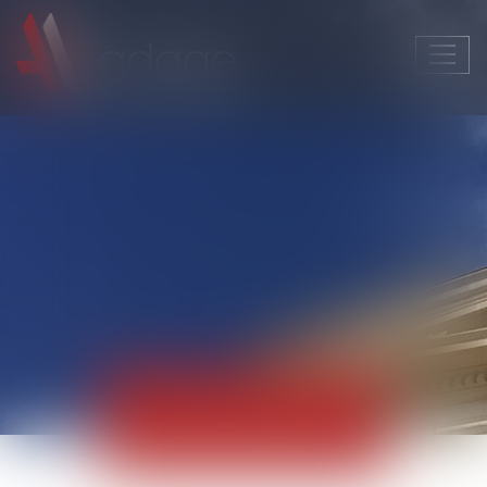
Ouvri
le
men
Actualités