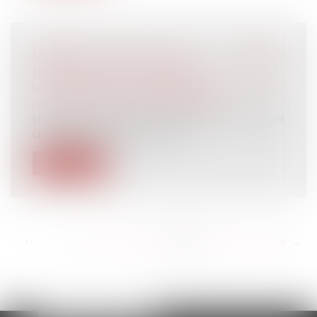
DIVORCE SANS JUGE : ASPECTS
HISTORIQUES ET JURIDIQUES
Droit de la famille, des personnes et de leur
patrimoine
/
Divorce et séparation
Entré en vigueur le 1er janvier 2017, le nouvel
article 229-1 du Code civil p...
Lire la suite
<<
<
...
252
253
254
255
256
257
258
...
>
>>