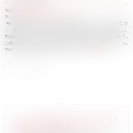
Droit des obligations et des suretés
/
Droit de la
responsabilité
Source :
www.dalloz-actualite.fr
Les dommages causés à un tiers au contrat de bail
d’habitation occupant légitimement les lieux, qui
trouvent leur source dans le défaut d’entretien du
bailleur, sont réparés sur le fondement de sa
responsabilité extracontractuelle...
Lire la suite
TF1 CONDAMNÉE POUR TRAVAIL
DISSIMULÉ ET LICENCIEMENT ABUSIF