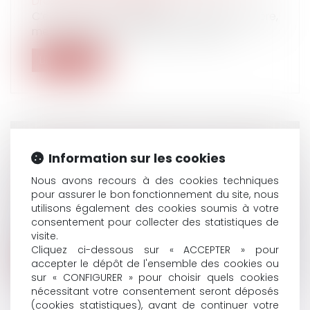
Droit du travail - Salariés
C’est ce qu’on appelle une belle carrière,
menée tambour battant tout autour...
Lire la suite
DÉCLARATION D'IMPÔT ET DROIT À
Information sur les cookies
L'ERREUR
Nous avons recours à des cookies techniques
Droit de la famille, des personnes et de leur
pour assurer le bon fonctionnement du site, nous
patrimoine
/
Patrimoine et succession
utilisons également des cookies soumis à votre
Une nouvelle loi institutionnalise le droit des
consentement pour collecter des statistiques de
contribuables à se tromper, à...
visite.
Cliquez ci-dessous sur « ACCEPTER » pour
Lire la suite
accepter le dépôt de l'ensemble des cookies ou
sur « CONFIGURER » pour choisir quels cookies
nécessitant votre consentement seront déposés
(cookies statistiques), avant de continuer votre