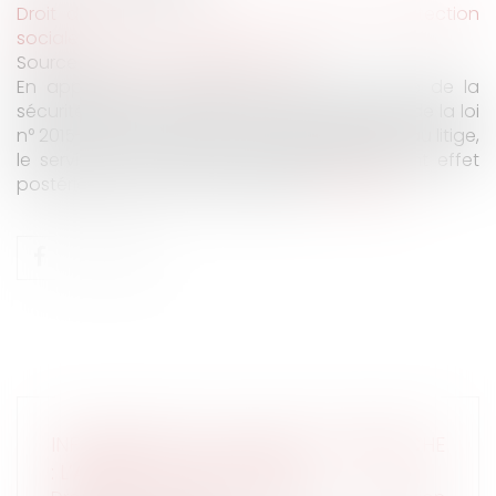
Droit du travail - Salariés
/
Droit de la protection
sociale
Source :
www.lemag-juridique.com
En application de l’article L. 161-22 du Code de la
sécurité sociale, dans sa rédaction résultant de la loi
n° 2015-1702 du 21 décembre 2015, applicable au litige,
le service d'une pension de vieillesse prenant effet
postérieurement au 31 mars 1983,...
Lire la suite
INFORMATIONS DU SALARIÉ À L’EMBAUCHE
: L’ARRÊTÉ DU 3 JUIN 2024