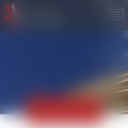
Ouvri
le
men
Actualités