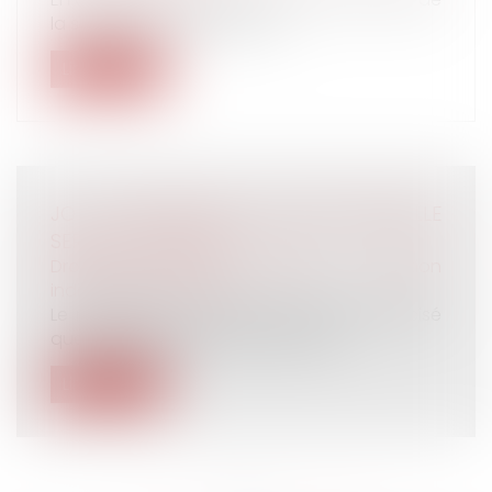
la sécurité sociale, dans sa...
Lire la suite
JO : LE RECOURS À L’ACTIVITÉ PARTIELLE
SERA EXCEPTIONNEL !
Droit du travail - Salariés
/
Relation
individuelles au travail
Le ministère du Travail a récemment précisé
que les entreprises impactées par...
Lire la suite