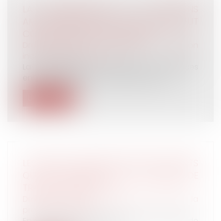
LA DISSIMULATION DE RELATIONS
AMOUREUSES ENTRE DEUX SALARIÉS PEUT
CONSTITUER UNE FAUTE GRAVE
Droit du travail - Employeurs
/
Relation
individuelles au travail
La dissimulation de relations amoureuses
entre deux salariés d'une même entre...
Lire la suite
LES DROITS À RETRAITE NE SONT OUVERTS
QU’AUX SALARIÉS DONT LE CONTRAT DE
TRAVAIL EST ROMPU
Droit du travail - Salariés
/
Droit de la
protection sociale
En application de l’article L. 161-22 du Code de