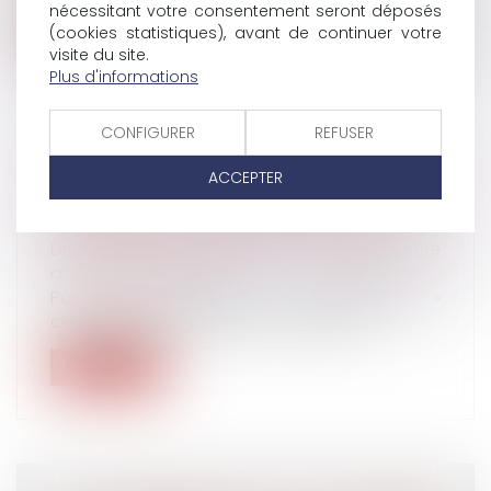
nécessitant votre consentement seront déposés
Lire la suite
(cookies statistiques), avant de continuer votre
visite du site.
Plus d'informations
CONFIGURER
REFUSER
DÉFICIT DE LA SÉCURITÉ SOCIALE : LA
ACCEPTER
COUR DES COMPTES PROPOSE DE MOINS
INDEMNISER LES ARRÊTS DE TRAVAIL
Droit du travail - Salariés
/
Responsabilité
accident du travail
Pour tenter d'enrayer « l'insoutenable »
creusement du déficit de la Sécurité...
Lire la suite