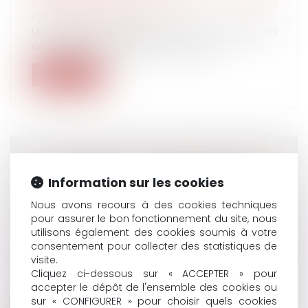
Droit du travail - Salariés
/
Relation
individuelles au travail
Un arrêté du 3 juin 2024, JO du 16, propose en
annexe les 5 modèles de docume...
Lire la suite
LES FORFAITS D'ÉVALUATION DES
Information sur les cookies
AVANTAGES EN NATURE CONSTITUENT
DES ÉVALUATIONS MINIMALES,
Nous avons recours à des cookies techniques
IRREMPLAÇABLES PAR DES MONTANTS
pour assurer le bon fonctionnement du site, nous
utilisons également des cookies soumis à votre
SUPÉRIEURS D'UN COMMUN ACCORD
consentement pour collecter des statistiques de
Droit du travail - Employeurs
/
Droit de la
visite.
protection sociale
Cliquez ci-dessous sur « ACCEPTER » pour
En application de l’article 3 de l’arrêté du 10
accepter le dépôt de l'ensemble des cookies ou
décembre 2002, « lorsque l'em...
sur « CONFIGURER » pour choisir quels cookies