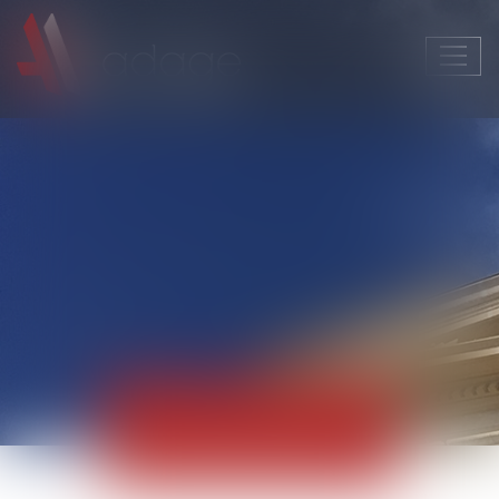
Ouvri
le
men
Actualités