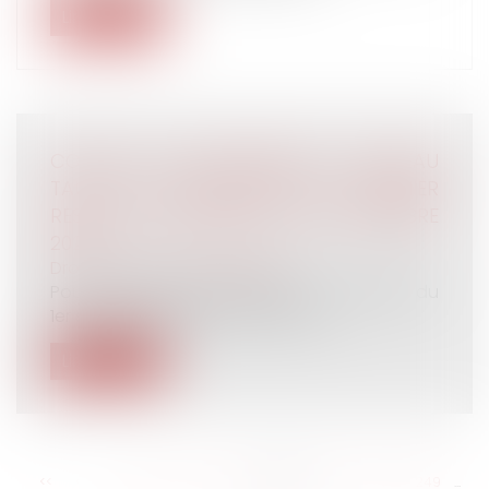
Lire la suite
CONSEIL DE PRUD’HOMMES : NOUVEAU
TAUX DE COMPÉTENCE EN DERNIER
RESSORT APPLICABLE AU 1ER SEPTEMBRE
2020
Droit du travail - Employeurs
Pour les instances introduites à compter du
1er septembre 2020, le taux de co...
Lire la suite
<<
<
...
243
244
245
246
247
248
249
...