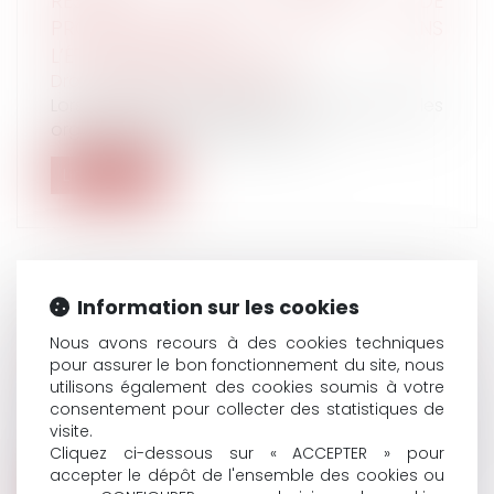
RESPECT DU PRINCIPE DE
PROPORTIONNALITÉ DANS
L’ÉTABLISSEMENT DES LISTES
Droit du travail - Employeurs
Lorsque plusieurs sièges sont à pourvoir, les
organisations syndicales sont t...
Lire la suite
Information sur les cookies
RETARD AU TRAVAIL LE JOUR DE LA
Nous avons recours à des cookies techniques
RENTRÉE SCOLAIRE : PEUT-ON ÊTRE
pour assurer le bon fonctionnement du site, nous
SANCTIONNÉ ?
utilisons également des cookies soumis à votre
Droit du travail - Salariés
consentement pour collecter des statistiques de
En tant que parent, vous souhaitez
visite.
accompagner votre enfant à l'école en ce j...
Cliquez ci-dessous sur « ACCEPTER » pour
accepter le dépôt de l'ensemble des cookies ou