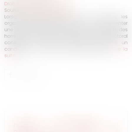
Droit du travail - Employeurs
Source :
www.editions-tissot.fr
Lorsque plusieurs sièges sont à pourvoir, les
organisations syndicales sont tenues de présenter
une liste respectant la proportion de la part des
hommes et des femmes dans le collège électoral
considéré et devant comporter au moins un
candidat au titre du sexe sous-représenté...
Lire la
suite
ELECTIONS PROFESSIONNELLES ET