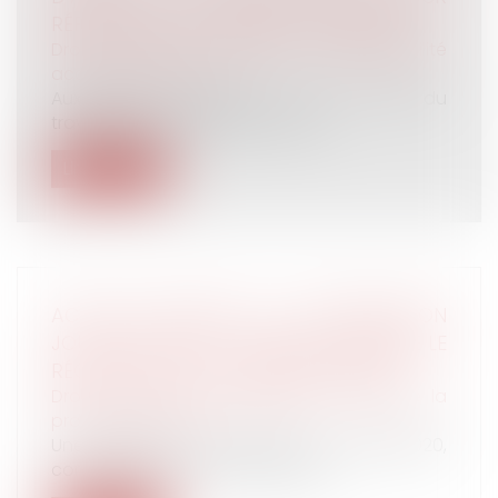
RÉPARATION DU PRÉJUDICE D’ANXIÉTÉ
Droit du travail - Salariés
/
Responsabilité
accident du travail
Aux termes de l’article L. 1471-1 du Code du
travail, dans sa rédaction antér...
Lire la suite
ACTIVITÉ PARTIELLE ET MONÉTISATION
JOURS DE REPOS : L’URSSAF CONFIRME LE
RÉGIME SOCIAL DES SOMMES VERSÉE
Droit du travail - Employeurs
/
Droit de la
protection sociale
Une publication de l’URSSAF, du 13/07/2020,
confirme les nouvelles dispositio...