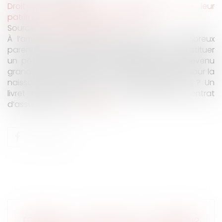
Droit de la famille, des personnes et de leur
patrimoine
/
Patrimoine et succession
Source :
www.lerevenu.com
À l’arrivée d’un heureux événement, de nombreux
parents et grands-parents envisagent de constituer
un pécule pour aider leur bambin une fois devenu
grand. Mais quelle est la meilleure enveloppe pour la
naissance d'un enfant ? Un classique Livret A ? Un
livret bancaire boosté ? Un très sérieux contrat
d’assurance vie…
Lire la suite
ÉPARGNE : QUEL EST LE MEILLEUR