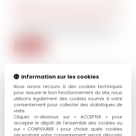
PLACEMENT POUR UN BÉBÉ ? | LE REVENU
Droit de la famille, des personnes et de leur
patrimoine
/
Patrimoine et succession
À l’arrivée d’un heureux événement, de
nombreux parents et grands-parents env...
Lire la suite
Information sur les cookies
(JUR) LICENCIEMENT POUR MENACE D’UN
Nous avons recours à des cookies techniques
pour assurer le bon fonctionnement du site, nous
PROCÈS PAR LE SALARIÉ : NULLITÉ ET
utilisons également des cookies soumis à votre
CONSÉQUENCES | LEXTENSO.FR
consentement pour collecter des statistiques de
Droit du travail - Salariés
visite.
La cour d’appel de Paris qui constate qu’une
Cliquez ci-dessous sur « ACCEPTER » pour
lettre de licenciement reproche...
accepter le dépôt de l'ensemble des cookies ou
sur « CONFIGURER » pour choisir quels cookies
Lire la suite
nécessitant votre consentement seront déposés