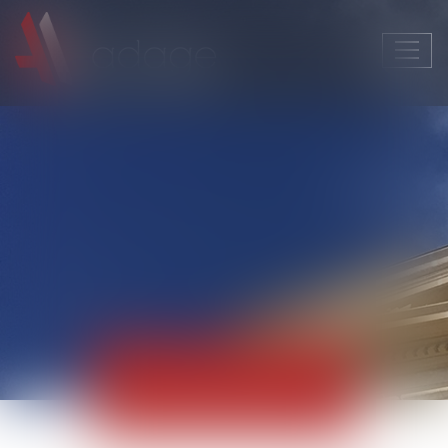
Ouvri
le
men
Actualités