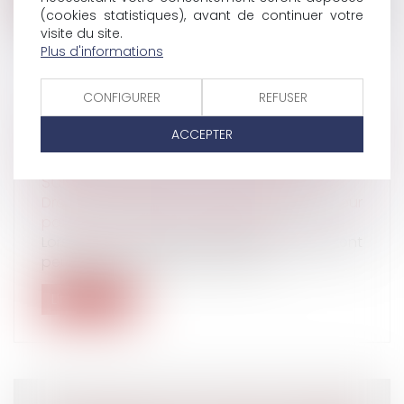
(cookies statistiques), avant de continuer votre
visite du site.
Plus d'informations
CONFIGURER
REFUSER
LE RÈGLEMENT DE LA TAXE D'HABITATION
ACCEPTER
PERMET LA CONSERVATION D'UN
IMMEUBLE INDIVIS, ET DOIT DONC ÊTRE
SUPPORTÉ PAR LES DEUX EX-ÉPOUX
Droit de la famille, des personnes et de leur
patrimoine
/
Divorce et séparation
Lorsque des époux divorcent, le logement
peut rester en indivision entre eux...
Lire la suite