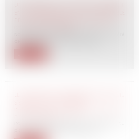
UN SALARIÉ QUI DOIT RESTER JOIGNABLE
EN PERMANENCE SUR SON PORTABLE
PEUT-IL SE CONSIDÉRER D'ASTREINTE ?
Droit du travail - Salariés
Nommé directeur d’agence dans une société
de désinfection, un cadre constate...
Lire la suite
LE PLAFOND DE LA SÉCURITÉ SOCIALE 2019
S'ÉLÈVE À 3 377 € PAR MOIS
Droit du travail - Employeurs
/
Droit de la
protection sociale
Pour l'année civile 2019, le montant du
plafond de la sécurité sociale est fi...