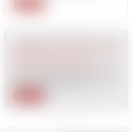
Lire la suite
LE SURVIVANT, ATTRIBUTAIRE DE TOUTE LA
COMMUNAUTÉ, DOIT PAYER LE PRÊT
SOUSCRIT PAR SON CONJOINT
Droit de la famille, des personnes et de leur
patrimoine
/
Patrimoine et succession
L’épouse, mariée en communauté universelle
avec attribution intégrale au surv...
Lire la suite
<<
<
...
311
312
313
314
315
316
317
...
>
>>