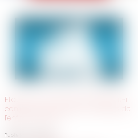
Etat-civil : le livret de famille peut-il
comporter la mention du décès de
l'enfant majeur ?
Publié le :
08/07/2020