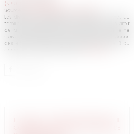
(NPU) Droit de la famille
Source :
www.maisondescommunes85.fr
Les dispositions réglementaires relatives au livret de
famille et à l’information des futurs époux sur le droit
de la famille, prévoient que les livrets de famille ne
doivent comporter que les extraits d’actes de décès
des enfants morts avant leur majorité (article. 3 du
décret n° 74-449 du 15 mai 1974)...
Lire la suite
ETAT-CIVIL : LE LIVRET DE FAMILLE PEUT-IL
COMPORTER LA MENTION DU DÉCÈS DE