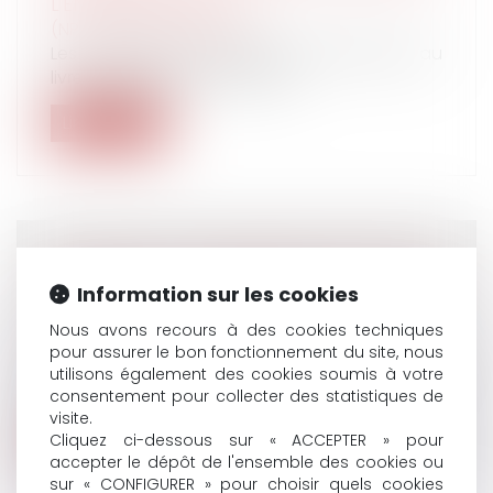
L'ENFANT MAJEUR ?
(NPU) Droit de la famille
Les dispositions réglementaires relatives au
livret de famille et à l’informa...
Lire la suite
ADOPTER UN COMPORTEMENT SEXISTE ET
Information sur les cookies
DÉGRADANT CONSTITUE UNE FAUTE
GRAVE
Nous avons recours à des cookies techniques
Droit du travail - Salariés
pour assurer le bon fonctionnement du site, nous
Le salarié qui tient des propos dégradants à
utilisons également des cookies soumis à votre
caractère sexuel à l'encontre d'...
consentement pour collecter des statistiques de
visite.
Cliquez ci-dessous sur « ACCEPTER » pour
Lire la suite
accepter le dépôt de l'ensemble des cookies ou
sur « CONFIGURER » pour choisir quels cookies