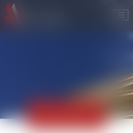
Ouvri
le
men
Actualités