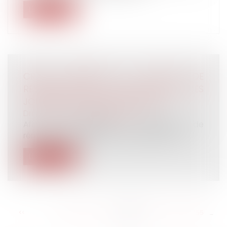
Lire la suite
CRISE SANITAIRE ET PERTE DE
RÉMUNÉRATION : UNE MONÉTISATION DES
JOURS DE CONGÉS EST POSSIBLE
Droit du travail - Employeurs
Afin de compenser la diminution de
rémunération subie par les salariés en act...
Lire la suite
<<
<
...
249
250
251
252
253
254
255
...