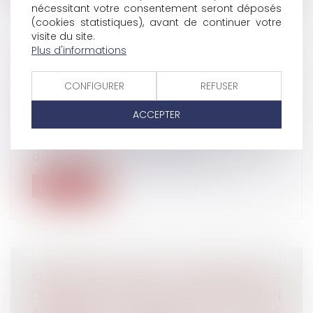
nécessitant votre consentement seront déposés
(cookies statistiques), avant de continuer votre
visite du site.
Plus d'informations
ACTIVITÉ NON AUTORISÉE PENDANT
L’ARRÊT MALADIE ET RESTITUTION DES
CONFIGURER
REFUSER
INDEMNITÉS
Droit du travail - Employeurs
/
Droit de la
ACCEPTER
protection sociale
L’exercice par un assuré en arrêt maladie
d’une activité non autorisée autori...
Lire la suite
SUBSTITUTION DANS LE PAIEMENT DES
DETTES SOCIALES PEUT CONSTITUER UN
AVANTAGE CONSTITUTIF D’UNE