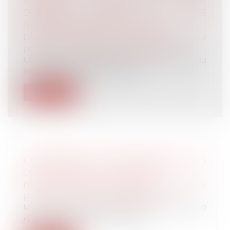
DONATION INDIRECTE À CE TITRE
RAPPORTABLE À LA SUCCESSION
Droit de la famille, des personnes et de leur
patrimoine
/
Patrimoine et succession
Une mère s’était associée à son fils cadet au
sein de deux sociétés. Elle ava...
Lire la suite
CONSÉQUENCES INTERNATIONALES DES
DIVORCES PAR ACTE D'AVOCAT
Droit de la famille, des personnes et de leur
patrimoine
/
Divorce et séparation
M. Claude Raynal attire l'attention de Mme la
garde des sceaux, ministre de l...