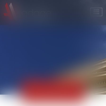
Ouvri
le
men
Actualités