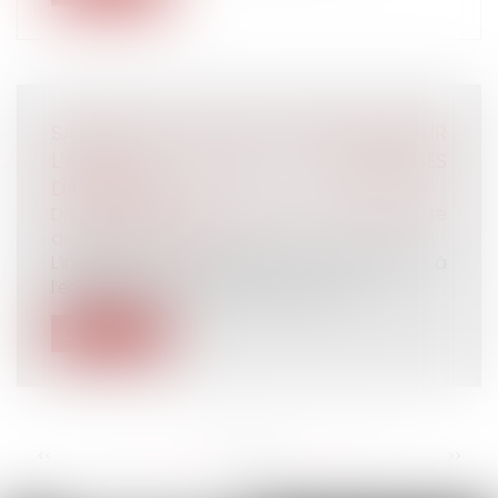
SANTÉ AU TRAVAIL : ON EN SAIT PLUS SUR
L’ANALYSE DES SUBSTANCES
DANGEREUSES !
Droit du travail - Salariés
/
Responsabilité
accident du travail
L’inspection du travail peut demander à
l’entreprise de faire analyser certai...
Lire la suite
<<
<
...
36
37
38
39
40
41
42
...
>
>>