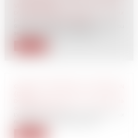
VIE-PUBLIQUE.FR
Droit de la famille, des personnes et de leur
patrimoine
/
Violences familiales
91% des victimes de violences sexistes ou
sexuelles (VSS) dans les transports...
Lire la suite
COMPTE PROFESSIONNEL DE PRÉVENTION
(C2P)
Droit du travail - Employeurs
/
Responsabilité
accident du travail
L’employeur doit prévenir l’exposition aux
risques professionnels de ses sala...
Lire la suite