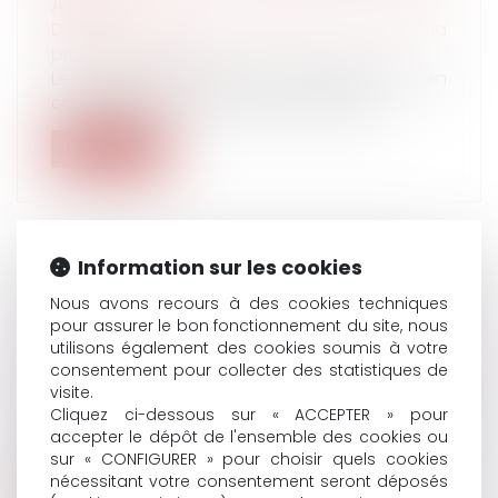
AVRIL
Droit du travail - Salariés
/
Droit de la
protection sociale
Le plafond de revenus d'activité pris en
compte pour le calcul des indemnités...
Lire la suite
Information sur les cookies
FORFAIT JOURS ET DÉDUCTION DE
Nous avons recours à des cookies techniques
COTISATIONS : PAS BESOIN D’ACCORD
pour assurer le bon fonctionnement du site, nous
utilisons également des cookies soumis à votre
COLLECTIF APRÈS 2012
consentement pour collecter des statistiques de
Droit du travail - Employeurs
/
Droit de la
visite.
protection sociale
Cliquez ci-dessous sur « ACCEPTER » pour
La Cour de cassation rappelle les conditions
accepter le dépôt de l'ensemble des cookies ou
d'application de la déduction fo...
sur « CONFIGURER » pour choisir quels cookies
nécessitant votre consentement seront déposés
Lire la suite