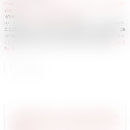
Droit du travail - Employeurs
/
Droit de la protection
sociale
Source :
www.lemag-juridique.com
La Cour de cassation rappelle les conditions
d'application de la déduction forfaitaire de
cotisations patronales pour les jours travaillés au-
delà de 218 jours dans les petites entreprises...
Lire la
suite
ARRÊT MALADIE : BAISSE DU MONTANT
MAXIMAL DES IJSS À COMPTER DU 1ER