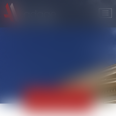
Ouvri
le
men
Actualités