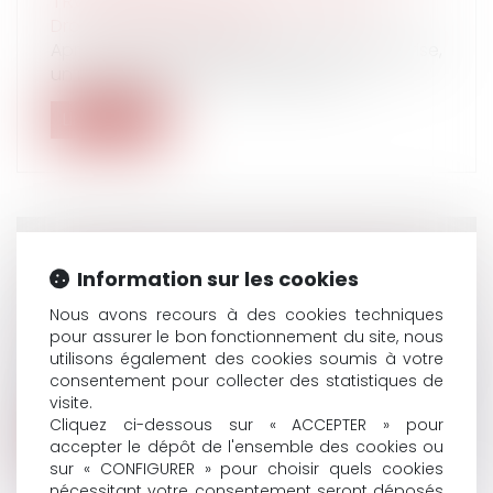
TROP «FAMILIER» AVEC SES ÉQUIPES
Droit du travail - Salariés
Après cinq années dans la même entreprise,
un manager a été remercié par son...
Lire la suite
L'ENTREPRISE PEUT-ELLE EXPLOITER LES
Information sur les cookies
CRÉATIONS DE SES SALARIÉS ? - LES
Nous avons recours à des cookies techniques
ECHOS
pour assurer le bon fonctionnement du site, nous
Droit du travail - Employeurs
utilisons également des cookies soumis à votre
Contrairement aux idées reçues, l'employeur
consentement pour collecter des statistiques de
n'est pas automatiquement proprié...
visite.
Cliquez ci-dessous sur « ACCEPTER » pour
Lire la suite
accepter le dépôt de l'ensemble des cookies ou
sur « CONFIGURER » pour choisir quels cookies
nécessitant votre consentement seront déposés