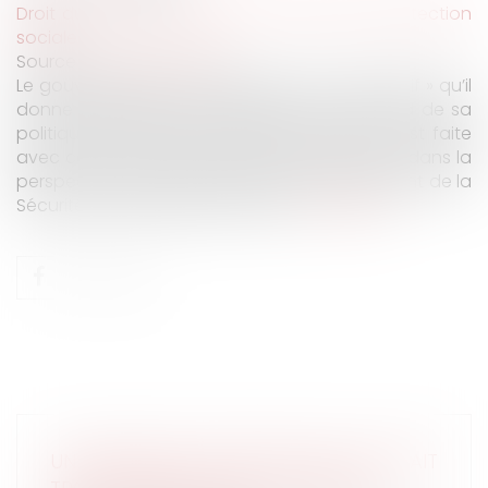
Droit du travail - Employeurs
/
Droit de la protection
sociale
Source :
www.lemonde.fr
Le gouvernement veut tellement être « disruptif » qu’il
donne l’impression de prendre le contre-pied de sa
politique pro-entreprise. Démonstration en est faite
avec cette idée, très inattendue, qui émerge dans la
perspective de la prochaine loi de financement de la
Sécurité sociale (LFSS) pour 2019...
Lire la suite
UN MANAGER LICENCIÉ PARCE QU'IL ÉTAIT