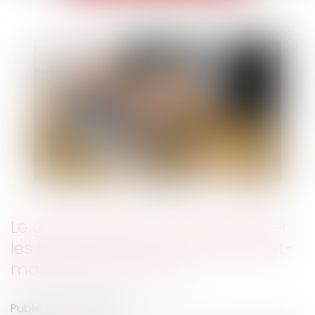
Le gouvernement veut faire payer
les indemnités journalières d’arrêt-
maladie aux patrons
Publié le :
21/08/2018