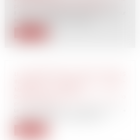
patrimoine
/
Patrimoine et succession
Il n'y a en théorie pas de limite d'âge pour
souscrire un emprunt immobilier....
Lire la suite
LE GOUVERNEMENT VEUT FAIRE PAYER LES
INDEMNITÉS JOURNALIÈRES D’ARRÊT-
MALADIE AUX PATRONS
Droit du travail - Employeurs
/
Droit de la
protection sociale
Le gouvernement veut tellement être «
disruptif » qu’il donne l’impression de...
Lire la suite