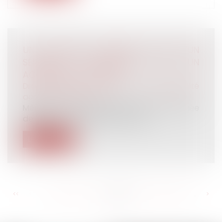
UN ACCIDENT SURVENU LORS D'UN
SÉMINAIRE D'ENTREPRISE EST UN
ACCIDENT DU TRAVAIL
Droit du travail - Salariés
/
Responsabilité
accident du travail
Même s'il s'est produit pendant une journée
de détente, un accident qui survi...
Lire la suite
<<
<
...
329
330
331
332
333
334
335
...
>
>>