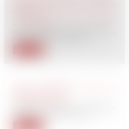
VALANT POINT DE DÉPART DU DÉLAI DE
PRESCRIPTION
Droit du travail - Salariés
/
Responsabilité
accident du travail
Dans une décision du 15 décembre dernier, la
Cour de cassation rappelle qu’en...
Lire la suite
QUELLE GRATIFICATION POUR LES
STAGIAIRES EN 2023 ?
Droit du travail - Salariés
L’entreprise doit verser une gratification
minimale au stagiaire qui effectue...
Lire la suite