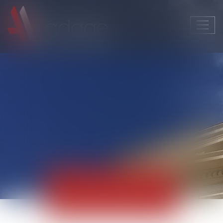
Ouvri
le
men
Actualités