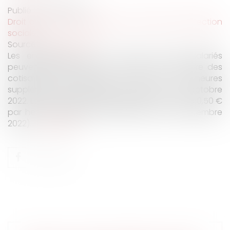
Publié le :
22/12/2022
Droit du travail - Employeurs
/
Droit de la protection
sociale
Source :
www.urssaf.fr
Les entreprises de 20 à moins de 250 salariés
peuvent bénéficier d’une déduction forfaitaire des
cotisations patronales au titre des heures
supplémentaires effectuées depuis le 1er octobre
2022. Le montant de cette déduction est fixé à 0,50 €
par heure supplémentaire (décret du 1er décembre
2022)...
Lire la suite