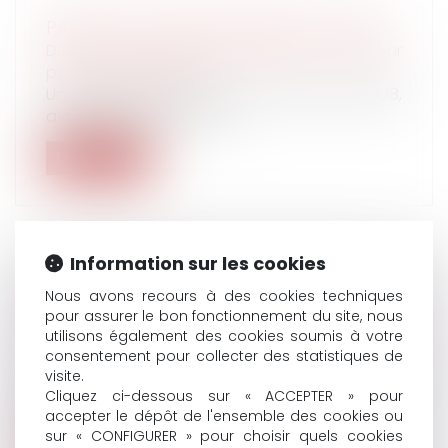
PARFOIS, LA COUR DE RÉVISION ... RÉVISE
Droit de la famille, des personnes et de leur
patrimoine
/
Filiation
Une jeune fille de quinze ans avait dit, en 1998,
avoir été victime de viol....
Lire la suite
Information sur les cookies
ASSURANCE-VIE ET OBLIGATION
Nous avons recours à des cookies techniques
PRÉCONTRACTUELLE D’INFORMATION
pour assurer le bon fonctionnement du site, nous
utilisons également des cookies soumis à votre
Droit de la famille, des personnes et de leur
consentement pour collecter des statistiques de
patrimoine
/
Patrimoine et succession
visite.
Dans cette affaire, le 8 février 2006, un
Cliquez ci-dessous sur « ACCEPTER » pour
homme a souscrit, par l’intermédiai...
accepter le dépôt de l'ensemble des cookies ou
sur « CONFIGURER » pour choisir quels cookies
Lire la suite