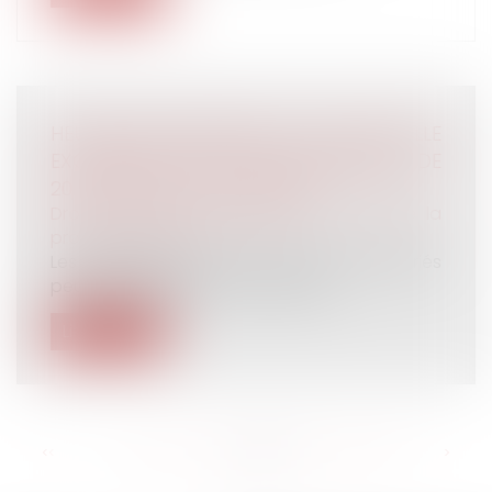
HEURES SUPPLÉMENTAIRES : UNE NOUVELLE
EXONÉRATION POUR LES ENTREPRISES DE
20 À MOINS DE 250 SALARIÉS
Droit du travail - Employeurs
/
Droit de la
protection sociale
Les entreprises de 20 à moins de 250 salariés
peuvent bénéficier d’une déduct...
Lire la suite
<<
<
...
141
142
143
144
145
146
147
...
>