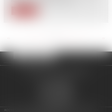
rupture du contrat de travail d’un...
Lire la suite
<<
<
...
84
85
86
87
88
89
90
...
>
>>
adage avocats associés
2 rue de l'Eglise
94300 VINCENNES
Tél : 01 75 64 07 44
Fax : 01 43 65 36 89
Nous localiser
ACCUEIL
LES ASSOCIÉS
COMPÉTENCES
ACTUS
HONORAIRES