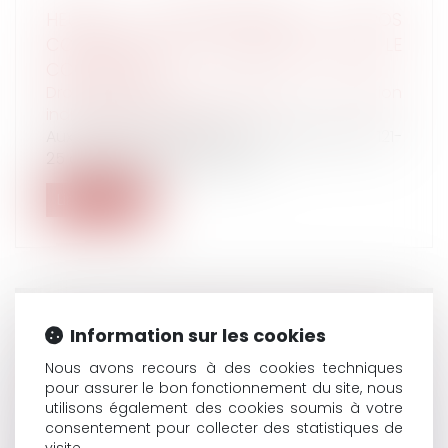
HEURES SUPPLÉMENTAIRES, REPOS
COMPENSATEUR ET IMPUTATION SUR LE
CONTINGENT
Droit du travail - Employeurs
/
Relation
individuelles au travail
Aux termes des dispositions de l’article L. 3121-
25 du Code du travail, dans...
Lire la suite
CEDH : LA QUESTION DE LA GARDE DES
Information sur les cookies
ENFANTS ISSUS D'UNIONS
Nous avons recours à des cookies techniques
INTERNATIONALES
pour assurer le bon fonctionnement du site, nous
Droit de la famille, des personnes et de leur
utilisons également des cookies soumis à votre
patrimoine
/
Divorce et séparation
consentement pour collecter des statistiques de