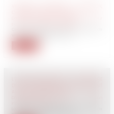
VIOLENCES CONJUGALES : DÉFINITION,
CHIFFRES, QUELLES SOLUTIONS ?
Droit de la famille, des personnes et de leur
patrimoine
/
Violences familiales
Coups, insultes, viols… Pour les victimes de
violences conjugales, l’amour n’...
Lire la suite
L’ENTRETIEN PRÉALABLE ET LA SIGNATURE
DE LA CONVENTION DE RUPTURE PEUVENT
AVOIR LIEU LE MÊME JOUR
Droit du travail - Employeurs
/
Relation
individuelles au travail
La rupture conventionnelle est un mode de