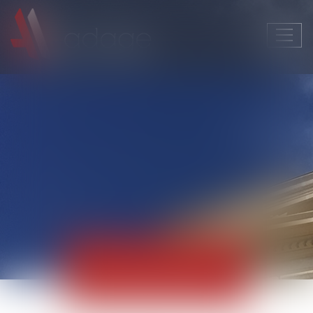
Ouvri
le
men
Actualités