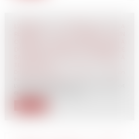
L’ABSENCE DE MENTION SUR LA
RÉPARTITION DES HORAIRES D’UN
CONTRAT À TEMPS PARTIEL D’AIDE À
DOMICILE N’A PAS POUR CONSÉQUENCE
SA REQUALIFICATION EN CONTRAT À
TEMPS PLEIN
Droit du travail - Salariés
/
Relation
individuelles au travail
L’article L.3123-14 du Code du travail prévoit
que le contrat de travail à te...
Lire la suite