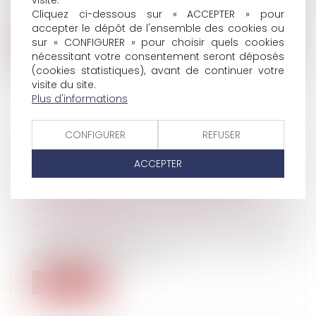
La requérante est une ressortissante
visite.
Cliquez ci-dessous sur « ACCEPTER » pour
française qui se maria en France avec un...
accepter le dépôt de l'ensemble des cookies ou
sur « CONFIGURER » pour choisir quels cookies
Lire la suite
nécessitant votre consentement seront déposés
(cookies statistiques), avant de continuer votre
visite du site.
Plus d'informations
CONFIGURER
REFUSER
ENGAGEMENT DE LA RESPONSABILITÉ DES
FOURNISSEURS D’ACCÈS À UN SERVICE DE
ACCEPTER
COMMUNICATIONS ÉLECTRONIQUES :
QUID DU DÉLAI DE PRESCRIPTION ?
Droit des obligations et des suretés
/
Droit de
la responsabilité
Selon les articles 14 alinéas 1 et 2, et 15 I de la
loi n°2004-575 du 21 juin...
Lire la suite