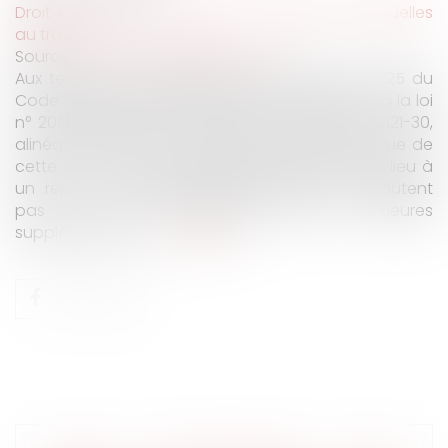
Droit du travail - Employeurs
/
Relation individuelles
au travail
Source :
www.lemag-juridique.com
Aux termes des dispositions de l’article L. 3121-25 du
Code du travail, dans sa rédaction antérieure à la loi
n° 2016-1088 du 8 août 2016, et de l’article L. 3121-30,
alinéa 3, du même code, dans la rédaction issue de
cette loi, les heures supplémentaires donnant lieu à
un repos compensateur équivalent ne s'imputent
pas sur le contingent annuel d'heures
supplémentaires...
Lire la suite