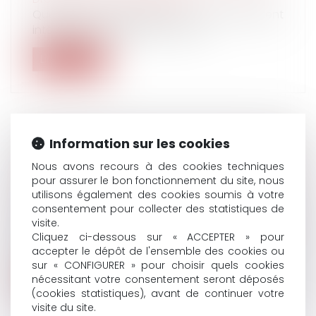
Quelques mesures de la loi santé devraient
intéresser les entreprises et la g...
Lire la suite
Information sur les cookies
L'IMMEUBLE ÉDIFIÉ SUR UNE PARCELLE
Nous avons recours à des cookies techniques
COMMUNE JOUXTANT UN TERRAIN
pour assurer le bon fonctionnement du site, nous
PROPRE EST-IL UN BIEN PROPRE?
utilisons également des cookies soumis à votre
Droit de la famille, des personnes et de leur
consentement pour collecter des statistiques de
patrimoine
/
Couples et régime matrimoniaux
visite.
Dans cette affaire, deux époux, initialement
Cliquez ci-dessous sur « ACCEPTER » pour
mariés sous le régime de la comm...
accepter le dépôt de l'ensemble des cookies ou
sur « CONFIGURER » pour choisir quels cookies
Lire la suite
nécessitant votre consentement seront déposés
(cookies statistiques), avant de continuer votre
visite du site.