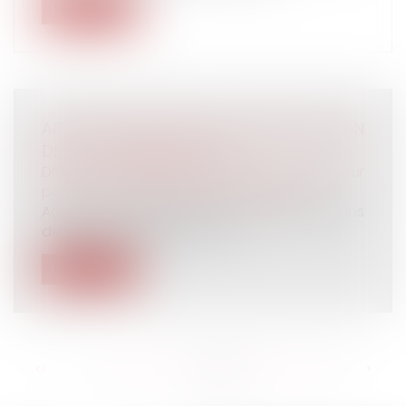
Lire la suite
ACTION EN NULLITÉ D’UNE MODIFICATION
DE CLAUSE BÉNÉFICIAIRE
Droit de la famille, des personnes et de leur
patrimoine
/
Patrimoine et succession
Action en nullité d’avenants de modifications
de clauses bénéficiaires : la r...
Lire la suite
<<
<
...
125
126
127
128
129
130
131
...
>