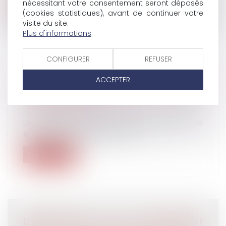
nécessitant votre consentement seront déposés
Lire la suite
(cookies statistiques), avant de continuer votre
visite du site.
Plus d'informations
CONFIGURER
REFUSER
CONTRÔLE URSSAF : LES NOUVELLES
ACCEPTER
RÈGLES À CONNAÎTRE
Droit du travail - Employeurs
/
Droit de la
protection sociale
Les cotisants doivent être informés de la mise
en place d’un contrôle de l’Ur...
Lire la suite
DÉNONCIATION D’UN HARCÈLEMENT