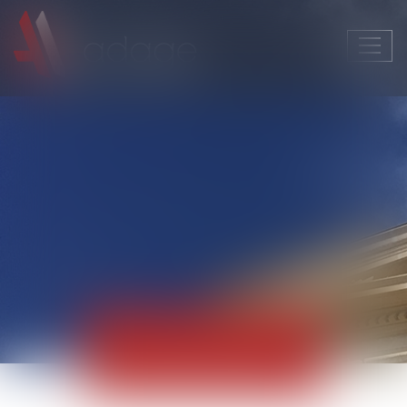
Ouvri
le
men
Actualités