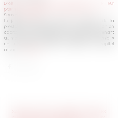
Droit de la famille, des personnes et de leur
patrimoine
/
Couples et régime matrimoniaux
Source :
www.efl.fr
Le juge ne peut pas autoriser le débiteur de la
prestation compensatoire à s’en acquitter « soit en
capital, soit en moins-prenant sur la part lui revenant
au moment de la liquidation du régime matrimonial. »
car ce faisant, il diffère le paiement du capital
alloué...
Lire la suite
SANTÉ AU TRAVAIL : MÉMENTO POUR LES