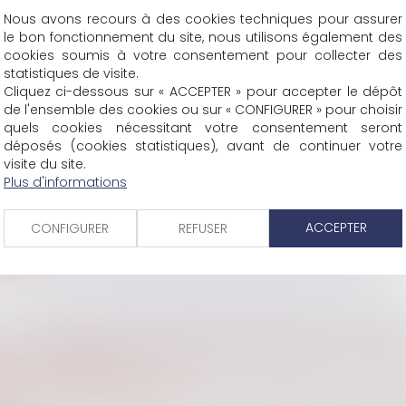
Nous avons recours à des cookies techniques pour assurer
te
le bon fonctionnement du site, nous utilisons également des
cookies soumis à votre consentement pour collecter des
statistiques de visite.
Cliquez ci-dessous sur « ACCEPTER » pour accepter le dépôt
de l'ensemble des cookies ou sur « CONFIGURER » pour choisir
quels cookies nécessitant votre consentement seront
déposés (cookies statistiques), avant de continuer votre
PARTIELLE ET ALPD DEPUIS LE 1ER NOVEMBRE 202
visite du site.
ail - Salariés
/
Droit de la protection sociale
Plus d'informations
ire minimum des allocations d’activité partielle et d’activit
ACCEPTER
te
CONFIGURER
REFUSER
ON ET ABSENCE DE RENVOI PRÉCIS AUX PIÈ
RITÉ SANS SANCTION ?
 famille, des personnes et de leur patrimoine
/
Couple