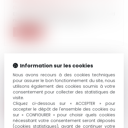
NOVEMBRE 2020
Droit du travail - Employeurs
Etendu par arrêté du 2 avril 2021, l’accord
national interprofessionnel du 26...
Lire la suite
Information sur les cookies
L’AMBIGUÏTÉ DES AVIS MÉDICAUX :
Nous avons recours à des cookies techniques
INAPTITUDE OU APTITUDE ?
pour assurer le bon fonctionnement du site, nous
Droit du travail - Salariés
utilisons également des cookies soumis à votre
Le fait que les mesures d’aménagement
consentement pour collecter des statistiques de
préconisées par le médecin du travail e...
visite.
Cliquez ci-dessous sur « ACCEPTER » pour
Lire la suite
accepter le dépôt de l'ensemble des cookies ou
sur « CONFIGURER » pour choisir quels cookies
nécessitant votre consentement seront déposés
(cookies statistiques), avant de continuer votre