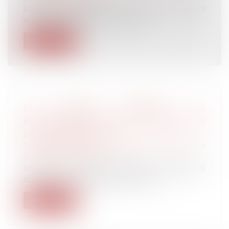
Durant la minorité de leur enfant, les parents
sont chargés d’une mission ess...
Lire la suite
UN DÉCRET ANNONCE LA
REVALORISATION DE L’ASS, DE L’AER ET DE
L’ATA DÈS AVRIL 2021
Droit du travail - Employeurs
/
Droit de la
protection sociale
En avril, un certain nombre de prestations
sociales sont revalorisées en prév...
Lire la suite