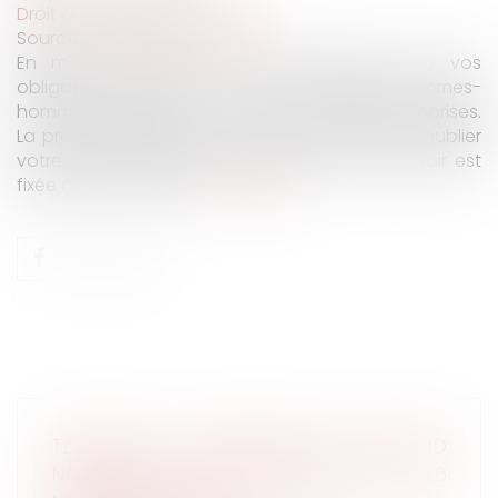
Droit du travail - Employeurs
Source :
www.editions-tissot.fr
En mars dernier nous vous informions que vos
obligations relatives à l’index égalité femmes-
hommes allaient être renforcées à plusieurs reprises.
La première étape, qui concerne la façon de publier
votre résultat, approche puisque la date butoir est
fixée au 1er mai 2021...
Lire la suite
TÉLÉTRAVAIL : EXTENSION DE L'ACCORD
NATIONAL INTERPROFESSIONNEL DU 26