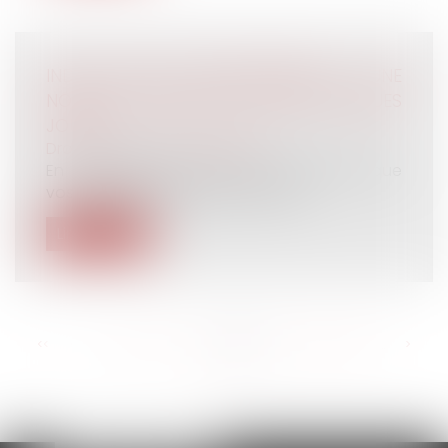
INDEX ÉGALITÉ PROFESSIONNELLE : UNE
NOUVELLE OBLIGATION DANS QUELQUES
JOURS
Droit du travail - Employeurs
En mars dernier nous vous informions que
vos obligations relatives à l’index...
Lire la suite
<<
<
...
210
211
212
213
214
215
216
...
>
>>