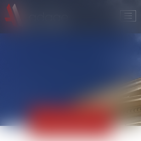
Ouvri
le
men
Actualités