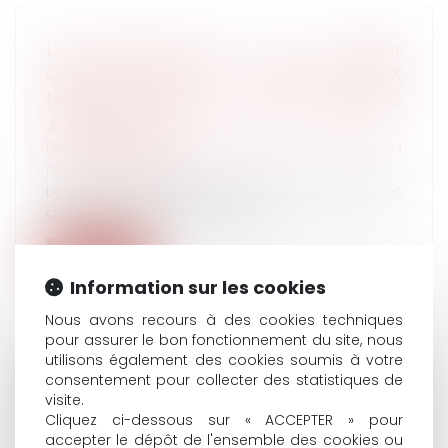
LFSS POUR 2023 : LE CONSEIL
CONSTITUTIONNEL CENSURE DEUX
MESURES RELATIVES AUX INDEMNITÉS
JOURNALIÈRES
Droit du travail - Employeurs
/
Droit de la
protection sociale
Le Conseil constitutionnel a censuré hier des
dispositions de la loi de finan...
Lire la suite
Information sur les cookies
Nous avons recours à des cookies techniques
pour assurer le bon fonctionnement du site, nous
utilisons également des cookies soumis à votre
consentement pour collecter des statistiques de
PARFOIS, LA COUR DE RÉVISION ... RÉVISE
visite.
Droit de la famille, des personnes et de leur
Cliquez ci-dessous sur « ACCEPTER » pour
patrimoine
/
Filiation
accepter le dépôt de l'ensemble des cookies ou