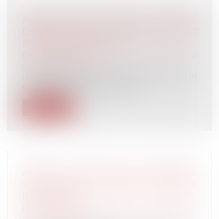
ARRÊTS DE TRAVAIL COVID : LES RÈGLES
DÉROGATOIRES D’INDEMNISATION SONT
PROLONGÉES EN 2023
Droit du travail - Employeurs
/
Droit de la
protection sociale
Les assurés devant cesser le travail en raison
de l’épidémie de Covid-19 cont...
Lire la suite
AMIANTE : RAPPEL SUR LES DOCUMENTS
VALANT POINT DE DÉPART DU DÉLAI DE
PRESCRIPTION
Droit du travail - Salariés
/
Responsabilité
accident du travail