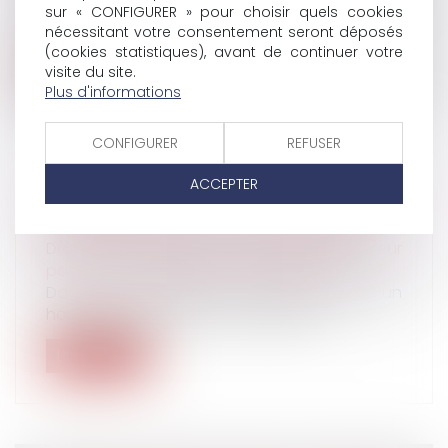
Une jeune fille de quinze ans avait dit, en 1998,
sur « CONFIGURER » pour choisir quels cookies
avoir été victime de viol....
nécessitant votre consentement seront déposés
(cookies statistiques), avant de continuer votre
Lire la suite
visite du site.
Plus d'informations
CONFIGURER
REFUSER
ACCEPTER
ASSURANCE-VIE ET OBLIGATION
PRÉCONTRACTUELLE D’INFORMATION
Droit de la famille, des personnes et de leur
patrimoine
/
Patrimoine et succession
Dans cette affaire, le 8 février 2006, un
homme a souscrit, par l’intermédiai...
Lire la suite