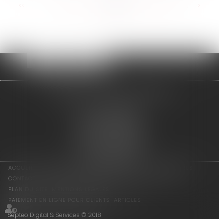
<<
<
...
141
142
143
144
145
146
147
...
>
>>
adage avocats associés
2 rue de l'Eglise
94300 VINCENNES
Tél : 01 75 64 07 44
Fax : 01 43 65 36 89
Nous localiser
ACCUEIL
LES ASSOCIÉS
COMPÉTENCES
ACTUS
HONORAIRES
CONTACT
CONSULTATION EN LIGNE
PAIEMENT EN LIGNE
PLAN DU SITE
MENTIONS LÉGALES
PAIEMENT EN LIGNE POUR CLIENTS
ARTICLES
Septeo Digital & Services © 2018