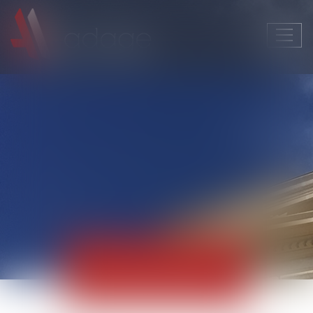
Ouvri
le
men
Actualités