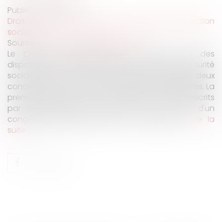
Publié le :
11/01/2023
Droit du travail - Employeurs
/
Droit de la protection
sociale
Source :
www.editions-legislatives.fr
Le Conseil constitutionnel a censuré hier des
dispositions de la loi de financement de la sécurité
sociale pour 2023. Parmi les mesures invalidées, deux
concernent le versement d'indemnités journalières. La
première dans le cadre d'arrêts de travail prescrits
par téléconsultation, la seconde à la suite d'un
congé maternité, paternité et d’adoption...
Lire la
suite