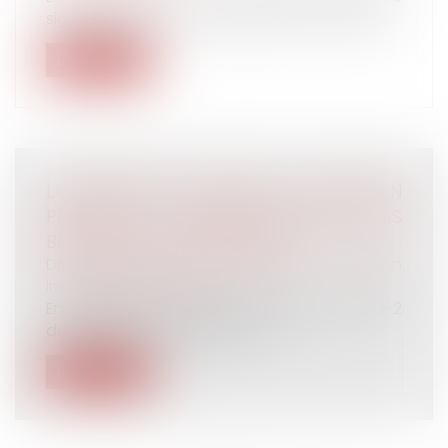
significativement les obligations des emplo...
Lire la suite
LICENCIEMENT ET REPORT DE L’ENTRETIEN
PRÉALABLE : L’INFORMATION SUFFIT, PAS
BESOIN D’UN NOUVEAU DÉLAI
Droit du travail - Employeurs
/
Relation
individuelles au travail
En matière de licenciement, l’article L 1232-2
du Code du travail impose à l’...
Lire la suite