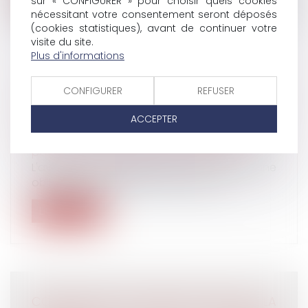
sur « CONFIGURER » pour choisir quels cookies
nécessitant votre consentement seront déposés
(cookies statistiques), avant de continuer votre
visite du site.
Plus d'informations
PRESCRIPTION EN MATIÈRE
CONFIGURER
REFUSER
SUCCESSORALE : UNE OBLIGATION DE
ACCEPTER
CONSEIL RENFORCÉE POUR L’AVOCAT
Droit de la famille, des personnes et de leur
patrimoine
/
Patrimoine et succession
L'avocat est tenu envers son client d'une
obligation d'information et de cons...
Lire la suite
CONGÉS PAYÉS ET ARRÊT DE TRAVAIL : LA