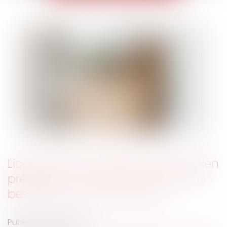
Licenciement et report de l’entretien
préalable : l’information suffit, pas
besoin d’un nouveau délai
Publié le :
18/06/2025