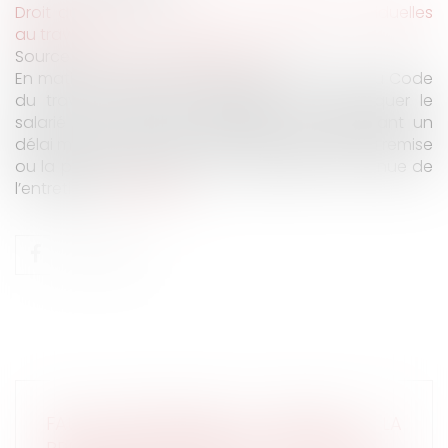
Droit du travail - Employeurs
/
Relation individuelles
au travail
Source :
www.lemag-juridique.com
En matière de licenciement, l’article L 1232-2 du Code
du travail impose à l’employeur de convoquer le
salarié à un entretien préalable, en respectant un
délai minimum de cinq jours ouvrables entre la remise
ou la présentation de la convocation et la tenue de
l’entretien...
Lire la suite
FAUTE INEXCUSABLE ET RECHUTE : LA