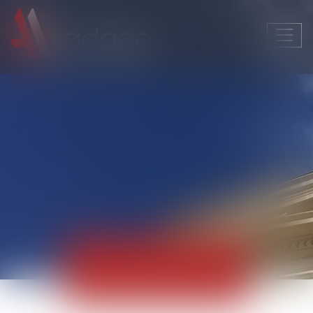
Ouvri
le
men
Actualités