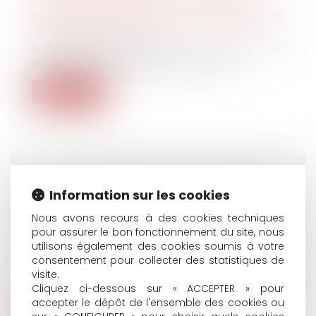
PRESCRIPTION NE REPART PAS À ZÉRO
Droit du travail - Employeurs
/
Responsabilité
accident du travail
En matière d’accidents du travail et de
maladies professionnelles, l’action e...
Lire la suite
ART ET HÉRITAGE : LES ŒUVRES DU
Information sur les cookies
DÉFUNT PEUVENT-ELLES ÊTRE
Nous avons recours à des cookies techniques
REVENDIQUÉES ?
pour assurer le bon fonctionnement du site, nous
Droit de la famille, des personnes et de leur
utilisons également des cookies soumis à votre
patrimoine
consentement pour collecter des statistiques de
Dans le cadre d’une succession, les héritiers
visite.
ou ayants droit peuvent exercer...
Cliquez ci-dessous sur « ACCEPTER » pour
accepter le dépôt de l'ensemble des cookies ou
Lire la suite