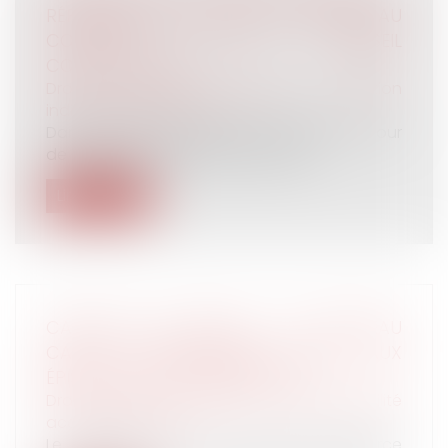
RÉFORME DE 2024 ÉCHAPPE (ENCORE) AU
CONTRÔLE DU CONSEIL
CONSTITUTIONNEL
Droit du travail - Employeurs
/
Relation
individuelles au travail
Dans un arrêt rendu le 28 mai 2025, la Cour
de cassation a déclaré irrecevabl...
Lire la suite
CANICULE AU TRAVAIL : UN NOUVEAU
CADRE RÉGLEMENTAIRE FACE AUX
ÉPISODES DE CHALEUR INTENSE
Droit du travail - Salariés
/
Responsabilité
accident du travail
Le décret du 27 mai 2025 renforce