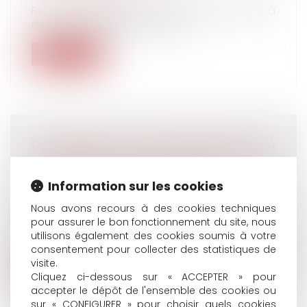
Recul de l'âge légal de départ à la retraite à
64 ans d'ici 2030, durée de co...
Lire la suite
DES LIMITES DE L’INVOCATION DU DROIT À
LA PREUVE POUR PRODUIRE UNE
VIDÉOSURVEILLANCE ILLICITE
Information sur les cookies
Droit du travail - Employeurs
/
Relation
Nous avons recours à des cookies techniques
individuelles au travail
pour assurer le bon fonctionnement du site, nous
Les enregistrements confirmant des
utilisons également des cookies soumis à votre
soupçons de vols à l’encontre d’un salarié...
consentement pour collecter des statistiques de
visite.
Lire la suite
Cliquez ci-dessous sur « ACCEPTER » pour
accepter le dépôt de l'ensemble des cookies ou
sur « CONFIGURER » pour choisir quels cookies