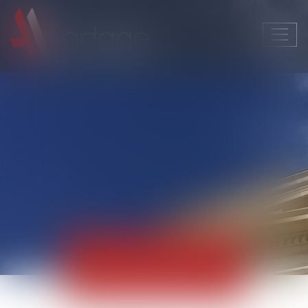
Ouvri
le
men
Actualités