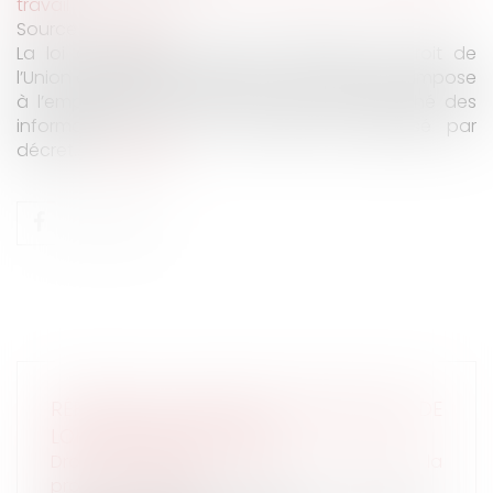
travail
Source :
www.efl.fr
La loi d’adaptation du droit français au droit de
l’Union européenne, publiée au JO du 10 mars, impose
à l’employeur de fournir au salarié embauché des
informations dont le contenu sera précisé par
décret...
Lire la suite
RÉFORME DES RETRAITES 2023 PROJET DE
LOI PLFSS RECTIFICATIF
Droit du travail - Salariés
/
Droit de la
protection sociale