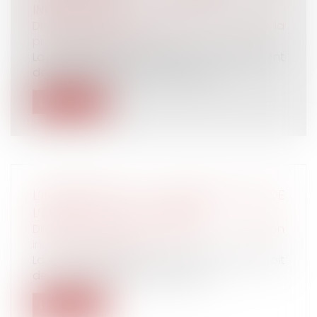
INFÉRIEURE À 50 % ?
Droit du travail - Employeurs
/
Droit de la
protection sociale
La participation patronale au financement
des titres-restaurant constitue un...
Lire la suite
L’INFORMATION DU SALARIÉ LORS DE
L’EMBAUCHE EST AMÉLIORÉE
Droit du travail - Salariés
/
Relation
individuelles au travail
La loi d’adaptation du droit français au droit
de l’Union européenne, publiée...
Lire la suite