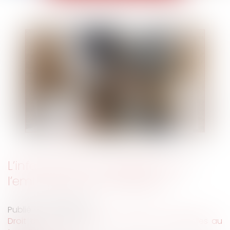
L’information du salarié lors de
l’embauche est améliorée
Publié le :
27/03/2023
Droit du travail - Salariés
/
Relation individuelles au