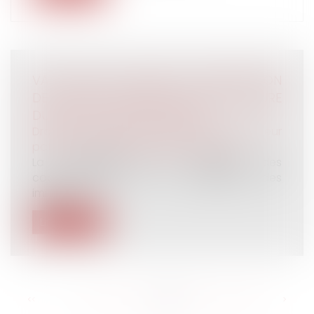
VAUT DIRE LA LETTRE DE CONTESTATION
DE L’AVOCAT ANNEXÉE AU PV DE LECTURE
DU PROJET D’ÉTAT LIQUIDATIF
Droit de la famille, des personnes et de leur
patrimoine
/
Patrimoine et succession
La contestation, par certains des
copartageants, de la valorisation des
immeu...
Lire la suite
<<
<
...
132
133
134
135
136
137
138
...
>