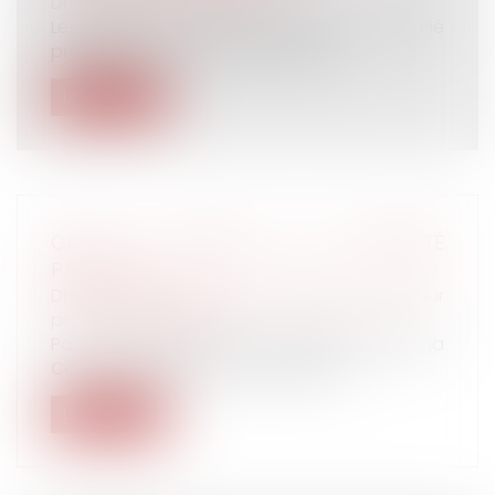
Droit du travail - Salariés
Les propos racistes et sexistes d'un salarié
protégé visant systématiquement...
Lire la suite
GPA ET RETRAIT DE L'AUTORITÉ
PARENTALE
Droit de la famille, des personnes et de leur
patrimoine
/
Filiation
Par un arrêt rendu le 21 septembre 2022, la
Cour de cassation valide la décis...
Lire la suite