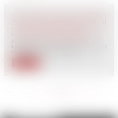
POUR CHOISIR LE TUTEUR, LE JUGE N'EST
PAS LIÉ PAR LE MANDAT DE PROTECTION
FUTURE CONCLU PRÉCÉDEMMENT
Droit de la famille, des personnes et de leur
patrimoine
/
Patrimoine et succession
L’établissement d’un mandat de protection
future entre une mère et sa fille n...
Lire la suite
<<
<
...
150
151
152
153
154
155
156
...
>
>>