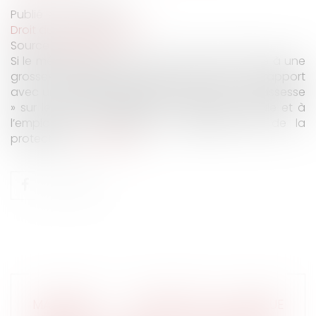
Publié le :
25/10/2022
Droit du travail - Salariés
Source :
www.efl.fr
Si le médecin prescrivant un arrêt de travail lié à une
grossesse oublie de cocher la case « en rapport
avec un état pathologique résultant de la grossesse
» sur le formulaire destiné à la sécurité sociale et à
l’employeur, la salariée ne bénéficie pas de la
protection …
Lire la suite
MATERNITÉ : PROTECTION ABSOLUE