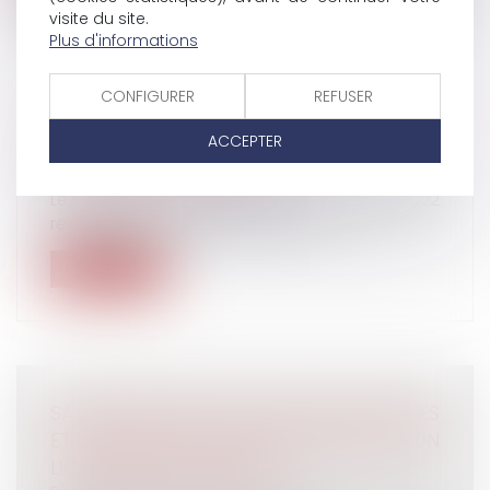
visite du site.
Plus d'informations
CONFIGURER
REFUSER
PUBLICATION DU DÉCRET SUR LES
ACCEPTER
LANCEURS D'ALERTE
Droit du travail - Employeurs
Le décret n° 2022-1284 du 3 octobre 2022
relatif aux lanceurs d’alerte a été...
Lire la suite
SALARIÉ PROTÉGÉ : DES PROPOS RACISTES
ET SEXISTES RÉCURRENTS JUSTIFIENT SON
LICENCIEMENT POUR FAUTE