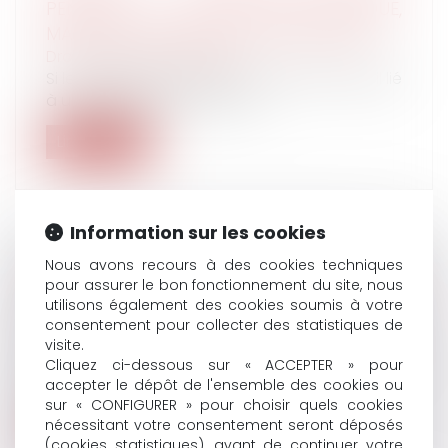
PENDANT LE CONGÉ PATHOLOGIQUE,
MAIS PAS PENDANT UN ARRÊT MALADIE
Droit du travail - Salariés
Si le médecin prescrivant un arrêt de travail lié
à une grossesse oublie de c...
Lire la suite
Information sur les cookies
Nous avons recours à des cookies techniques
CONTESTATION DE LA CONTRAINTE DE
pour assurer le bon fonctionnement du site, nous
L’URSSAF
utilisons également des cookies soumis à votre
Droit du travail - Employeurs
/
Droit de la
consentement pour collecter des statistiques de
protection sociale
visite.
Selon l’article R. 133-3 du Code de la sécurité
Cliquez ci-dessous sur « ACCEPTER » pour
accepter le dépôt de l'ensemble des cookies ou
sociale, dans sa rédaction ap...
sur « CONFIGURER » pour choisir quels cookies
nécessitant votre consentement seront déposés
Lire la suite
(cookies statistiques), avant de continuer votre