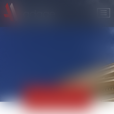
Ouvri
le
men
Actualités