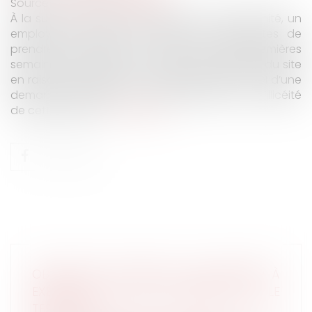
Source :
www.actu-juridique.fr
À la suite du dépôt d’un préavis de grève illimité, un
employeur impose aux salariés non-grévistes de
prendre des congés au cours des deux premières
semaines de janvier en invoquant la paralysie du site
en raison de la grève. Un syndicat saisit un TGI d’une
demande tendant à la reconnaissance de l’illicéité
de cette mesure...
Lire la suite
OBLIGATION NATURELLE D’UN HÉRITIER À
EXÉCUTER UN VŒU EXPRIMÉ PAR LE
TESTATEUR