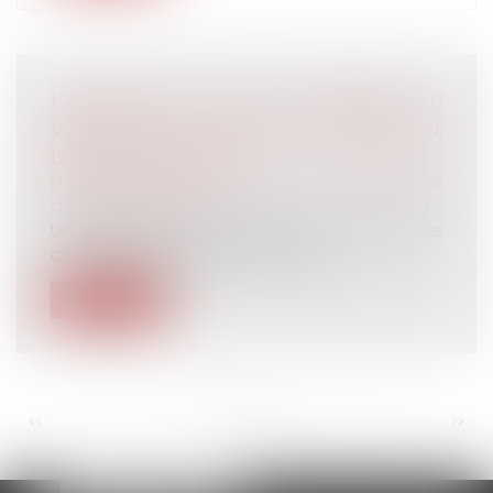
L’ACCIDENT EN ÉTAT D’ÉBRIÉTÉ AU
VOLANT D’UN VÉHICULE DE FONCTION,
UNE FAUTE GRAVE ?
Droit du travail - Salariés
/
Responsabilité
accident du travail
Un salarié peut être licencié pour une faute
commise dans le cadre de sa vie...
Lire la suite
<<
<
...
173
174
175
176
177
178
179
...
>
>>