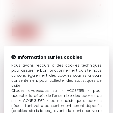
Droit de la famille, des personnes et de leur
patrimoine
/
Patrimoine et succession
Un père ayant exprimé par testament le vœu
que ses enfants puissent se servir...
Lire la suite
Information sur les cookies
APPORT EN CAPITAL D’UN ÉPOUX SÉPARÉ
Nous avons recours à des cookies techniques
pour assurer le bon fonctionnement du site, nous
DE BIENS POUR FINANCER LA PART DU
utilisons également des cookies soumis à votre
CONJOINT LORS DE L’ACQUISITION D’UN
consentement pour collecter des statistiques de
BIEN INDIVIS : REMBOURSEMENT ASSURÉ !
visite.
Droit de la famille, des personnes et de leur
Cliquez ci-dessous sur « ACCEPTER » pour
patrimoine
/
Couples et régime matrimoniaux
accepter le dépôt de l'ensemble des cookies ou
Il résulte de l'article 214 du Code civil que, sauf
sur « CONFIGURER » pour choisir quels cookies
nécessitant votre consentement seront déposés
convention contraire des...
(cookies statistiques), avant de continuer votre