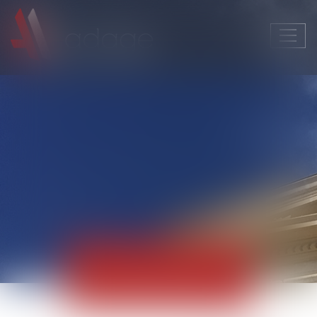
Ouvri
le
men
Actualités