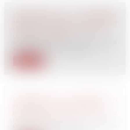
L'INDEMNISATION DU HARCÈLEMENT
MORAL EST DISTINCTE DE LA PRISE EN
CHARGE DE L'ACCIDENT DU TRAVAIL
Droit du travail - Salariés
Selon l'article L 451-1 du Code de sécurité
sociale, aucune action en réparat...
Lire la suite
CONSERVATION DE DOCUMENTS EN
PRÉVISION D'UN CONTRÔLE URSSAF
Droit du travail - Employeurs
/
Droit de la
protection sociale
L'entreprise doit conserver les documents