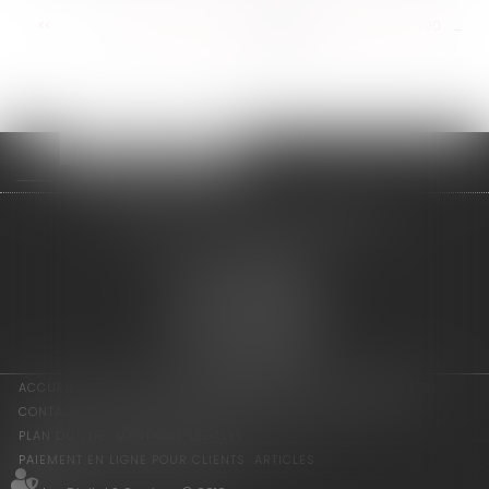
<<
<
...
284
285
286
287
288
289
290
...
>
>>
adage avocats associés
2 rue de l'Eglise
94300 VINCENNES
Tél : 01 75 64 07 44
Fax : 01 43 65 36 89
Nous localiser
ACCUEIL
LES ASSOCIÉS
COMPÉTENCES
ACTUS
HONORAIRES
CONTACT
CONSULTATION EN LIGNE
PAIEMENT EN LIGNE
PLAN DU SITE
MENTIONS LÉGALES
PAIEMENT EN LIGNE POUR CLIENTS
ARTICLES