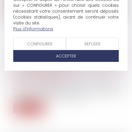
sur « CONFIGURER » pour choisir quels cookies
Lire la suite
nécessitant votre consentement seront déposés
(cookies statistiques), avant de continuer votre
visite du site.
Plus d'informations
CONFIGURER
REFUSER
LA CEDH RAPPELLE LA NÉCESSITÉ DE
CONCILIER LES INTÉRÊTS EN JEU LORS
ACCEPTER
D'UNE DEMANDE DE DÉCHÉANCE
D'AUTORITÉ PARENTALE
Droit de la famille, des personnes et de leur
patrimoine
/
Filiation
En ayant ni cherché à se livrer à un véritable
exercice de mise en balance en...
Lire la suite