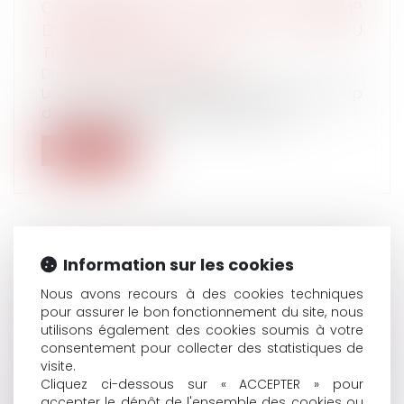
CONCURRENCE DONT LE CHAMP
D’APPLICATION EST ÉTENDU HORS DU
TERRITOIRE NATIONAL
Droit du travail - Employeurs
La Cour de cassation rappelle que le champ
d’application géographique étendu...
Lire la suite
Information sur les cookies
BARÈME D’INDEMNISATION DES VICTIMES :
APPRÉCIATION SOUVERAINE DE LA
Nous avons recours à des cookies techniques
pour assurer le bon fonctionnement du site, nous
MÉTHODE DE CALCUL
utilisons également des cookies soumis à votre
Droit des obligations et des suretés
/
Droit de
consentement pour collecter des statistiques de
la responsabilité
visite.
Au cours d’un séjour à l’hôtel, un client qui se
Cliquez ci-dessous sur « ACCEPTER » pour
trouvait sur le balcon, n’av...
accepter le dépôt de l'ensemble des cookies ou