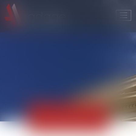
Ouvri
le
men
Actualités