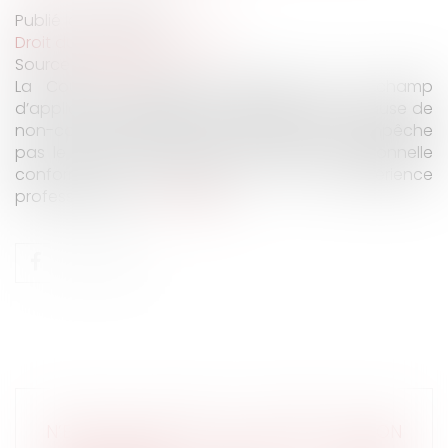
Publié le :
01/10/2019
Droit du travail - Employeurs
Source :
www.efl.fr
La Cour de cassation rappelle que le champ
d’application géographique étendu d’une clause de
non-concurrence ne la rend pas illicite s’il n’empêche
pas le salarié d’exercer une activité professionnelle
conforme à sa formation et à son expérience
professionnelle...
Lire la suite
N’EST PAS ILLICITE LA CLAUSE DE NON