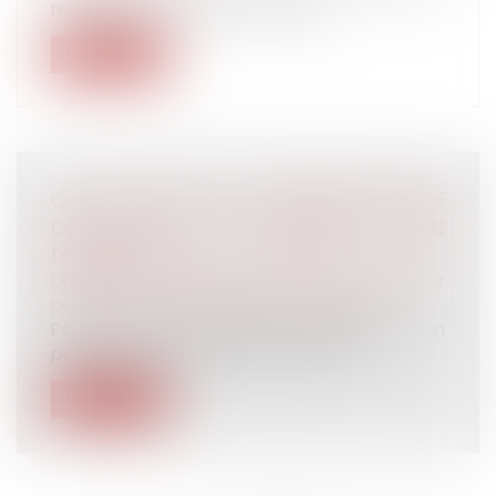
relatifs au calcul des cotisations...
Lire la suite
OÙ SE SITUE LA FRONTIÈRE ENTRE
OPTIMISATION DU PATRIMOINE ET ABUS
DE DROIT ?
Droit de la famille, des personnes et de leur
patrimoine
/
Patrimoine et succession
Peut-on encore optimiser la gestion de son
patrimoine sans tomber sous le cou...
Lire la suite