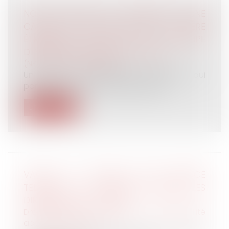
NON EXPULSION ET DÉLIVRANCE D'UNE
CARTE DE SÉJOUR POUR LE PÈRE
ÉTRANGER, EN VERTU DU PRINCIPE
D'INTÉRÊT SUPÉRIEUR DE L'ENFANT
(NPU) Droit de la famille
Un père, de nationalité étrangère, qui
participe activement à l'entretien et...
Lire la suite
VAGUE DE SUICIDE CHEZ FRANCE
TELECOM : LE PROCÈS CONTRE LES
DIRIGEANTS EST OUVERT
Droit du travail - Salariés
/
Responsabilité
accident du travail