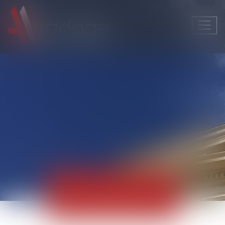
Ouvri
le
men
Actualités