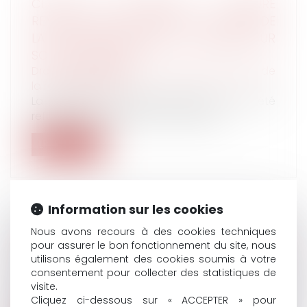
CLAUSE DE GARANTIE : L’ASSURÉ
REMPORTE LA BATAILLE SUR LA NATURE DE
LA CLAUSE MAIS PERD LA GUERRE SUR
SON OPPOSABILITÉ
Droit des obligations et des suretés
/
Droit de
la responsabilité
La livraison de produits laitiers ayant été
refusée pour défaut de conformité...
Lire la suite
Information sur les cookies
Nous avons recours à des cookies techniques
SYSTÈMES DE CYBER-SÉCURITÉ EN
pour assurer le bon fonctionnement du site, nous
ENTREPRISE : QUAND SONT-ILS JUSTIFIÉS?
utilisons également des cookies soumis à votre
Droit du travail - Employeurs
consentement pour collecter des statistiques de
La CNIL est chargée d’établir et de publier des
visite.
règlements-types en vue d’ass...
Cliquez ci-dessous sur « ACCEPTER » pour