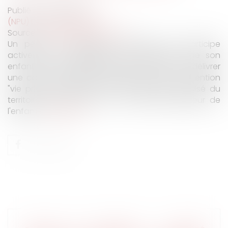
Publié le :
08/05/2019
(NPU) Droit de la famille
Source :
www.juridiconline.com
Un père, de nationalité étrangère, qui participe
activement à l'entretien et à l'éducation de son
enfant de nationalité française doit se voir délivrer
une carte de séjour temporaire portant la mention
"vie privée et familiale" et ne peut être expulsé du
territoire français, au nom de l'intérêt supérieur de
l'enfant...
Lire la suite