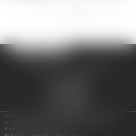
<<
<
...
299
300
301
302
303
304
305
...
>
>>
adage avocats associés
2 rue de l'Eglise
94300 VINCENNES
Tél : 01 75 64 07 44
Fax : 01 43 65 36 89
Nous localiser
ACCUEIL
LES ASSOCIÉS
COMPÉTENCES
ACTUS
HONORAIRES
CONTACT
CONSULTATION EN LIGNE
PAIEMENT EN LIGNE
PLAN DU SITE
MENTIONS LÉGALES
PAIEMENT EN LIGNE POUR CLIENTS
ARTICLES