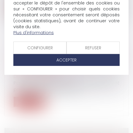
accepter le dépôt de l'ensemble des cookies ou
Lire la suite
sur « CONFIGURER » pour choisir quels cookies
nécessitant votre consentement seront déposés
(cookies statistiques), avant de continuer votre
visite du site.
Plus d'informations
TANT QUE L'ACTION EN RAPPEL DE
CONFIGURER
REFUSER
SALAIRE N'EST PAS PRESCRITE, LE SALARIÉ
ACCEPTER
PEUT CONTESTER LA VALIDÉ DE SON
FORFAIT JOURS
Droit du travail - Salariés
Par cette décision, la Cour de cassation vient
préciser pour la première fois...
Lire la suite