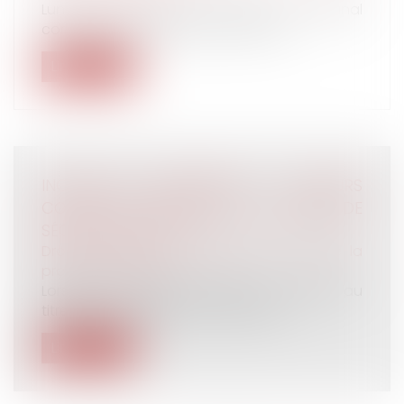
Lundi 6 mai s'ouvre devant le tribunal
correctionnel de Paris le procès de l'...
Lire la suite
INCAPACITÉ PERMANENTE : RECOURS
CONTRE LA DÉCISION DE LA CAISSE DE
SÉCURITÉ SOCIALE
Droit du travail - Employeurs
/
Droit de la
protection sociale
Lorsqu’une victime est prise en charge au
titre d’une maladie professionnelle...
Lire la suite