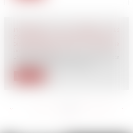
PROCÉDURE DE FIXATION DES
COTISATIONS D’ACCIDENT DU TRAVAIL
Droit du travail - Salariés
/
Responsabilité
accident du travail
Une plate-forme de travail est heurtée par
une grue, entraînant la chute mort...
Lire la suite
<<
<
...
316
317
318
319
320
321
322
...
>
>>