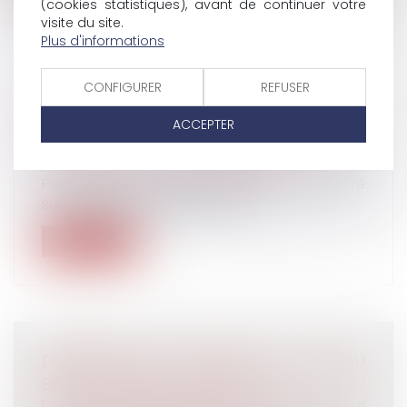
(cookies statistiques), avant de continuer votre
visite du site.
Plus d'informations
CONFIGURER
REFUSER
L'ASSEMBLÉE VOTE LA SIMPLIFICATION DU
DIVORCE
ACCEPTER
Droit de la famille, des personnes et de leur
patrimoine
/
Divorce et séparation
Pendant que le débat public est concentré
sur la crise des « gilets jaunes »,...
Lire la suite
DÉSHÉRITER SES ENFANTS, UN TABOU
BIENTÔT REMIS EN QUESTION ?
Droit de la famille, des personnes et de leur