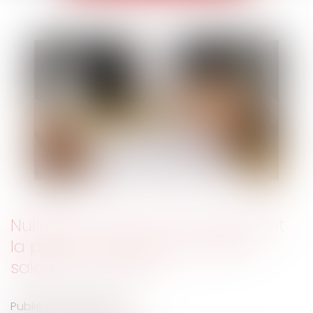
Nullité du contrat conclu pendant
la période suspecte : à quoi le
salarié a-t-il droit ?
Publié le :
05/12/2018