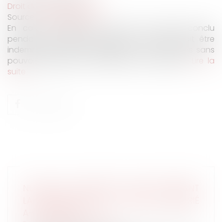
Droit du travail - Salariés
Source :
web.lexisnexis.fr
En cas de nullité du contrat de travail conclu
pendant la période suspecte, le salarié doit être
indemnisé pour les prestations qu'il a fournies sans
pouvoir prétendre au paiement de salaires...
Lire la
suite
NULLITÉ DU CONTRAT CONCLU PENDANT
LA PÉRIODE SUSPECTE : À QUOI LE SALARIÉ
A-T-IL DROIT ?