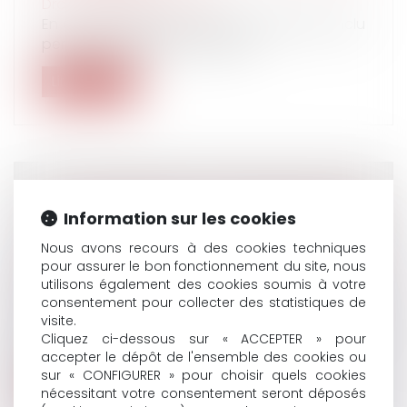
Droit du travail - Salariés
En cas de nullité du contrat de travail conclu
pendant la période suspecte, l...
Lire la suite
LES ENTREPRISES D'AU MOINS 50 SALARIÉS
Information sur les cookies
« ACCIDENTOGÈNES » CONCERNÉES PAR
LA PÉNALITÉ « PÉNIBILITÉ » À COMPTER DU
Nous avons recours à des cookies techniques
pour assurer le bon fonctionnement du site, nous
1ER JANVIER 2019
utilisons également des cookies soumis à votre
Droit du travail - Employeurs
/
Droit de la
consentement pour collecter des statistiques de
protection sociale
visite.
Les ordonnances Macron du 22 septembre
Cliquez ci-dessous sur « ACCEPTER » pour
2017 ont prévu d’élargir l’obligation...
accepter le dépôt de l'ensemble des cookies ou
sur « CONFIGURER » pour choisir quels cookies
Lire la suite
nécessitant votre consentement seront déposés