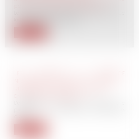
patrimoine
/
Patrimoine et succession
Le secrétaire d’Etat Gabriel Attal propose que
les riches puissent léguer l’e...
Lire la suite
LES CONTOURS DU PRÉJUDICE
NÉCESSAIRE EN DROIT DU TRAVAIL -
RUPTURE DU CONTRAT DE TRAVAIL
Droit du travail - Employeurs
L’employeur qui met en œuvre une
procédure de licenciement économique,
alors...
Lire la suite