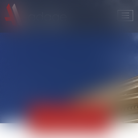
Ouvri
le
men
Actualités