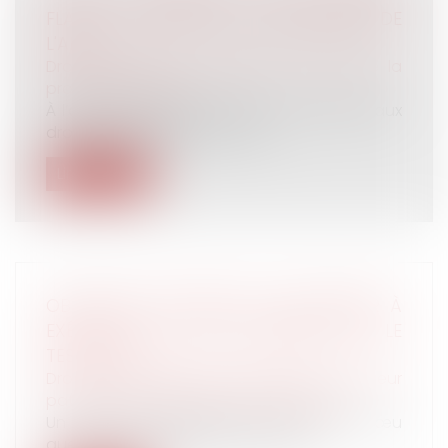
FLASH » AUPRÈS DES PERSONNELS DE
L'AP-HP
Droit du travail - Employeurs
/
Droit de la
protection sociale
À l’occasion des 20 ans de la loi relative aux
droits des malades, l’AP-HP a...
Lire la suite
OBLIGATION NATURELLE D’UN HÉRITIER À
EXÉCUTER UN VŒU EXPRIMÉ PAR LE
TESTATEUR
Droit de la famille, des personnes et de leur
patrimoine
/
Patrimoine et succession
Un père ayant exprimé par testament le vœu
que ses enfants puissent se servir...