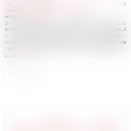
Droit de la famille, des personnes et de leur
patrimoine
/
Patrimoine et succession
Source :
www.efl.fr
Un père ayant exprimé par testament le vœu que ses
enfants puissent se servir ensemble d’un puits situé
sur une parcelle attribuée à l’un d’eux, l’obligation
naturelle née s’est transformée en obligation civile
par son exécution volontaire par le propriétaire du
puits.
Lire la suite
LA PROTECTION SOCIALE