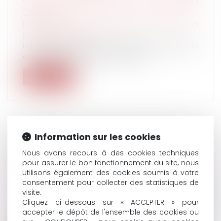
COMPLÉMENTAIRE FAIT SON ENTRÉE DANS
LE BOSS
Droit du travail - Employeurs
/
Droit de la
protection sociale
La rubrique consacrée à la protection sociale
complémentaire vient d’être mis...
Lire la suite
Information sur les cookies
QUAND LA CONTRIBUTION AUX CHARGES
Nous avons recours à des cookies techniques
DU MÉNAGE FAIT ÉCHEC À
pour assurer le bon fonctionnement du site, nous
L’INDEMNISATION D’UN CONCUBIN
utilisons également des cookies soumis à votre
Droit de la famille, des personnes et de leur
consentement pour collecter des statistiques de
patrimoine
/
Couples et régime matrimoniaux
visite.
Un concubin ne peut pas être indemnisé au
Cliquez ci-dessous sur « ACCEPTER » pour
titre de l’article 555 du Code civi...
accepter le dépôt de l'ensemble des cookies ou