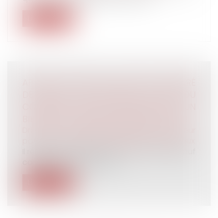
Lire la suite
APPORT EN CAPITAL D’UN ÉPOUX SÉPARÉ
DE BIENS POUR FINANCER LA PART DU
CONJOINT LORS DE L’ACQUISITION D’UN
BIEN INDIVIS : REMBOURSEMENT ASSURÉ !
Droit de la famille, des personnes et de leur
patrimoine
/
Couples et régime matrimoniaux
Il résulte de l'article 214 du Code civil que, sauf
convention contraire des...
Lire la suite