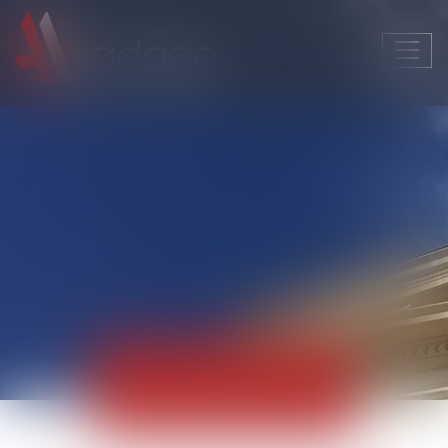
Ouvri
le
men
Actualités