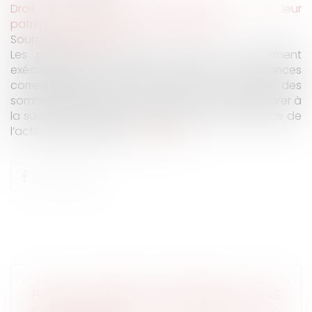
Droit de la famille, des personnes et de leur
patrimoine
/
Patrimoine et succession
Source :
www.efl.fr
Les paiements effectués en vertu du jugement
exécutoire par provision éteignent les créances
correspondantes, de sorte que le créancier des
sommes ainsi payées n’est pas tenu de les déclarer à
la succession, après l’acceptation à concurrence de
l’actif net de l’héritier...
Lire la suite
POINT DE DÉPART DES INTÉRÊTS AU TITRE