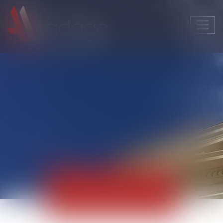
Ouvri
le
men
Actualités