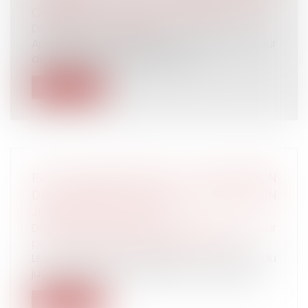
QUALIFIÉ DE TEMPS DE TRAVAIL EFFECTIF
Droit du travail - Salariés
Après plusieurs années de résistance, la Cour
de cassation a fini, dans un ar...
Lire la suite
PAS DE DÉCLARATION À LA SUCCESSION
DES CRÉANCES PAYÉES EN VERTU D’UN
JUGEMENT EXÉCUTOIRE
Droit de la famille, des personnes et de leur
patrimoine
/
Patrimoine et succession
Les paiements effectués en vertu du
jugement exécutoire par provision éteigne...
Lire la suite