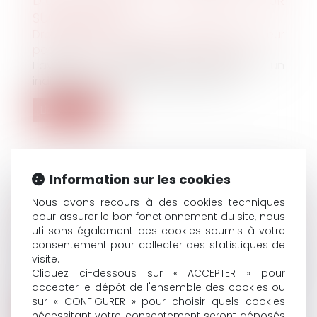
D’UNE AVANCE EN CAPITAL SUR
SUCCESSION
Droit de la famille, des personnes et de leur
patrimoine
/
Patrimoine et succession
L’avance en capital dont bénéficie un
indivisaire sur ses droits dans le part...
Lire la suite
Information sur les cookies
RÉFÉRENT DU CSE : QUEL RÔLE POUR LA
Nous avons recours à des cookies techniques
pour assurer le bon fonctionnement du site, nous
PRÉVENTION DES VIOLENCES SEXISTES ET
utilisons également des cookies soumis à votre
SEXUELLES ?
consentement pour collecter des statistiques de
Droit du travail - Employeurs
visite.
Il y a 4 ans, la loi créait l’obligation de
Cliquez ci-dessous sur « ACCEPTER » pour
désigner des référents du CSE en...
accepter le dépôt de l'ensemble des cookies ou
sur « CONFIGURER » pour choisir quels cookies
Lire la suite
nécessitant votre consentement seront déposés