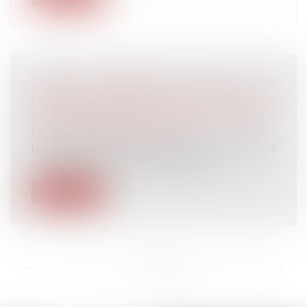
COUPE DU MONDE DE FOOT : ET SI
CERTAINS SALARIÉS VEULENT SUIVRE LES
MATCHS PENDANT LE TEMPS DE TRAVAIL ?
Droit du travail - Employeurs
Depuis quelques jours, le mondial de football
a commencé au Qatar. Malgré les...
Lire la suite
<<
<
...
144
145
146
147
148
149
150
...
>
>>