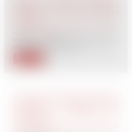
INCOMBE AU JUGE D'EXAMINER
L'ENSEMBLE DES ÉLÉMENTS INVOQUÉS PAR
LE SALARIÉ
Droit du travail - Salariés
/
Relation
individuelles au travail
Engagée en qualité d'avocate salariée, une
salariée avait fait l’objet d’un l...
Lire la suite
RÉPARATION DU PRÉJUDICE D’ANXIÉTÉ LIÉ
À L’EXPOSITION À L’AMIANTE ET SAISINE
ANTÉRIEURE À L’INSCRIPTION DE
L’ÉTABLISSEMENT
Droit du travail - Salariés
/
Responsabilité