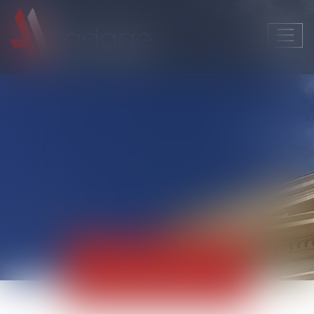
Ouvri
le
men
Actualités