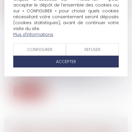
accepter le dépôt de l'ensemble des cookies ou
Lire la suite
sur « CONFIGURER » pour choisir quels cookies
nécessitant votre consentement seront déposés
(cookies statistiques), avant de continuer votre
visite du site.
Plus d'informations
UNE DÉCLARATION EN LIGNE DES
CONFIGURER
REFUSER
ACCIDENTS DU TRAVAIL
Droit du travail - Employeurs
/
Responsabilité
ACCEPTER
accident du travail
Les employeurs doivent, dans les 48 heures
du jour où ils en ont connaissance...
Lire la suite
PREUVE DU HARCÈLEMENT MORAL : IL