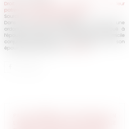
Droit de la famille, des personnes et de leur
patrimoine
/
Patrimoine et succession
Source :
www.lemag-juridique.com
Dans le cadre d’une procédure de divorce, une
ordonnance de non-conciliation avait attribué à
l’époux la jouissance à titre onéreux du domicile
conjugal, bien indivis en nue-propriété avec son
épouse, séparée de biens...
Lire la suite
PAS D’INDEMNITÉ D’OCCUPATION EN
L’ABSENCE D'INDIVISION EN JOUISSANCE