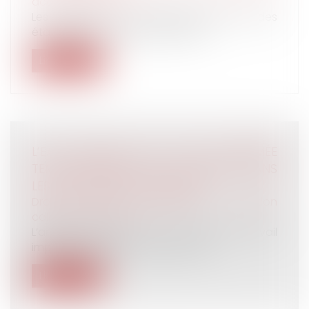
accident du travail
Les salariés, qui ont travaillé dans l'un des
établissements mentionnés à l'a...
Lire la suite
L’EAU CHAUDE PEUT ÊTRE SUPPRIMÉE
TEMPORAIREMENT DES LAVABOS DANS
LES LOCAUX PROFESSIONNELS
Droit du travail - Employeurs
/
Relation
collectives au travail
L’article R 4228-7, al. 2, du Code du travail
impose que l’eau des lavabos de...
Lire la suite