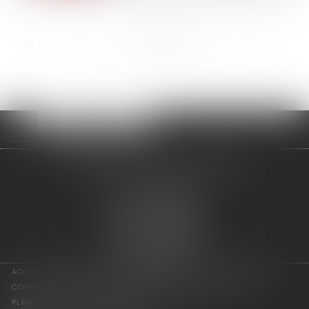
<<
<
...
121
122
123
124
125
126
127
...
>
>>
adage avocats associés
2 rue de l'Eglise
94300 VINCENNES
Tél : 01 75 64 07 44
Fax : 01 43 65 36 89
Nous localiser
ACCUEIL
LES ASSOCIÉS
COMPÉTENCES
ACTUS
HONORAIRES
CONTACT
CONSULTATION EN LIGNE
PAIEMENT EN LIGNE
PLAN DU SITE
MENTIONS LÉGALES