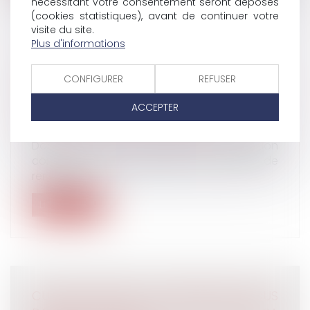
nécessitant votre consentement seront déposés
(cookies statistiques), avant de continuer votre
visite du site.
Plus d'informations
PRESTATION COMPENSATOIRE :
CONFIGURER
REFUSER
AVANTAGE MANIFESTEMENT EXCESSIF ET
REVENUS POTENTIELS
ACCEPTER
Droit de la famille, des personnes et de leur
patrimoine
/
Divorce et séparation
Dans le cas où une prestation
compensatoire, consentie sous forme de
rente, p...
Lire la suite
CUMUL D’EMPLOIS : LE SALARIÉ DOIT VOUS