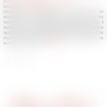
patrimoine
/
Patrimoine et succession
Source :
e-metropolitain.fr
L’imposition en France des droits de donation et de
succession est particulièrement critiquée. Pour les
associés et actionnaires de certaines sociétés, il
existe pourtant un dispositif simple et peu onéreux
qui permet de diminuer significativement les droits de
mutation à titre gratuit, lors de la transmission de
leurs droits sociaux...
Lire la suite
PATRIMOINE : ORGANISER SA
TRANSMISSION AVEC LE PACTE DUTREIL