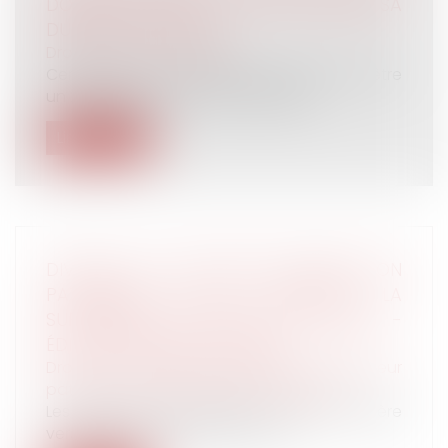
DONNER LES ÉLÉMENTS POUR VÉRIFIER SA
DURÉE DU TRAVAIL
Droit du travail - Salariés
Certains de vos salariés occupent peut-être
un 2nd emploi. Le cumul d’emplois...
Lire la suite
DIVORCE : NE PAS GÉRER UTILEMENT SON
PATRIMOINE PEUT JUSTIFIER LA
SUPPRESSION D’UNE RENTE VIAGÈRE -
ÉDITIONS FRANCIS LEFEBVRE
Droit de la famille, des personnes et de leur
patrimoine
/
Patrimoine et succession
Les juges peuvent supprimer la rente viagère
versée à titre de prestation com...