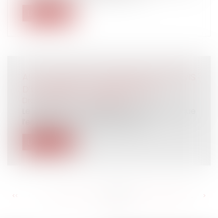
Lire la suite
AI-JE LE DROIT DE PROLONGER LE PRÉAVIS
D’UN SALARIÉ ? - ÉDITIONS TISSOT
Droit du travail - Employeurs
Le préavis est un délai de prévenance que
l’employeur et le salarié doivent r...
Lire la suite
<<
<
...
332
333
334
335
336
337
338
...
>
>>