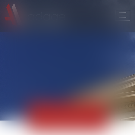
Ouvri
le
men
Actualités