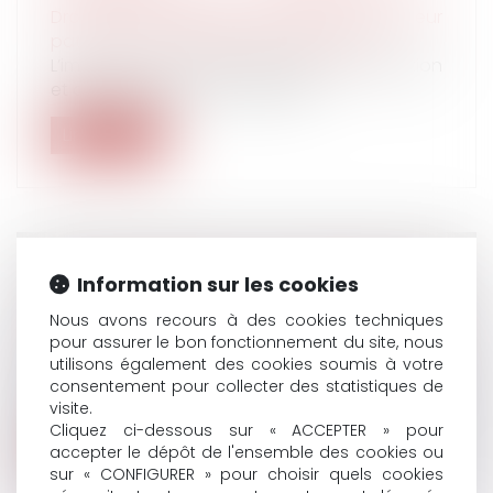
Droit de la famille, des personnes et de leur
patrimoine
/
Patrimoine et succession
L’imposition en France des droits de donation
et de succession est particuliè...
Lire la suite
RUPTURE, DIVORCE... QUEL IMPACT SUR
Information sur les cookies
VOS ASSURANCES ET VOTRE RETRAITE ?
Nous avons recours à des cookies techniques
Droit du travail - Employeurs
/
Droit de la
pour assurer le bon fonctionnement du site, nous
protection sociale
utilisons également des cookies soumis à votre
Un divorce ou une rupture a des
consentement pour collecter des statistiques de
répercussions sur les prestations sociales du...
visite.
Cliquez ci-dessous sur « ACCEPTER » pour
Lire la suite
accepter le dépôt de l'ensemble des cookies ou
sur « CONFIGURER » pour choisir quels cookies