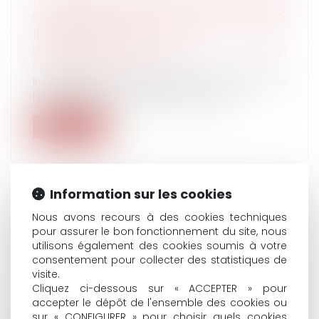
COMPENSATRICE DE CONGÉS PAYÉS
INCOMBE À L’EMPLOYEUR
Droit du travail - Salariés
/
Relation
individuelles au travail
Il appartient à l’employeur, débiteur de
l’obligation de paiement de l’intégr...
Lire la suite
Information sur les cookies
Nous avons recours à des cookies techniques
INDEMNISATION DES VICTIMES
pour assurer le bon fonctionnement du site, nous
D’INFRACTIONS : LES DOMMAGES
utilisons également des cookies soumis à votre
MATÉRIELS SONT-ILS RÉPARABLES ?
consentement pour collecter des statistiques de
Droit des obligations et des suretés
/
Droit de
visite.
la responsabilité
Cliquez ci-dessous sur « ACCEPTER » pour
accepter le dépôt de l'ensemble des cookies ou
La genèse du présent litige s’inscrit dans le
sur « CONFIGURER » pour choisir quels cookies