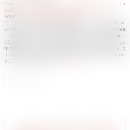
Droit de la famille, des personnes et de leur
patrimoine
/
Couples et régime matrimoniaux
Source :
www.lemag-juridique.com
Dans une affaire présentée devant le Conseil d’État,
un homme était décédé après avoir auparavant
demandé un report d’imposition de la plus-value
dégagée lors d’un échange de titres, avant de
modifier son régime matrimonial au bénéfice de la
communauté universelle avec attribution intégrale
au conjoint survivant...
Lire la suite
LA PREUVE DU PAIEMENT DE L’INDEMNITÉ