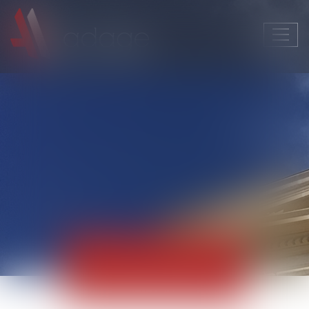
Ouvri
le
men
Actualités