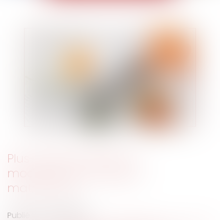
Plus-value de report et
modification du régime
matrimonial
Publié le :
03/05/2023