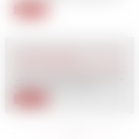
Lire la suite
PLUS-VALUE DE REPORT ET MODIFICATION
DU RÉGIME MATRIMONIAL
Droit de la famille, des personnes et de leur
patrimoine
/
Couples et régime matrimoniaux
Dans une affaire présentée devant le Conseil
d’État, un homme était décédé ap...
Lire la suite
<<
<
...
127
128
129
130
131
132
133
...
>