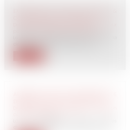
EXTINCTION DE L'ACTION DE DIVORCE &
CONSÉQUENCES SUCCESSORALES
Droit de la famille, des personnes et de leur
patrimoine
/
Patrimoine et succession
Le décès d’un époux survenu avant que la
décision prononçant le divorce ait a...
Lire la suite
ABANDON DE POSTE ET PRÉSOMPTION DE
DÉMISSION : PUBLICATION DU DÉCRET
Droit du travail - Employeurs
/
Relation
collectives au travail
La loi n°2022-1598, portant mesures
d’urgence relatives au fonctionnement du...