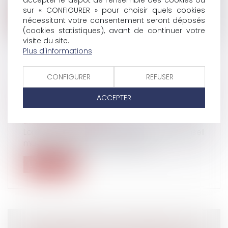
accepter le dépôt de l'ensemble des cookies ou
sur « CONFIGURER » pour choisir quels cookies
Lire la suite
nécessitant votre consentement seront déposés
(cookies statistiques), avant de continuer votre
visite du site.
Plus d'informations
CONFIGURER
REFUSER
LE SALARIÉ DÉTENTEUR D'UN MANDAT
D'ÉLU LOCAL A DROIT À L'INTÉGRALITÉ DE
ACCEPTER
SES COMMISSIONS
Droit du travail - Salariés
Lorsqu'un salarié est membre d'un conseil
municipal, l'employeur doit lui lai...
Lire la suite