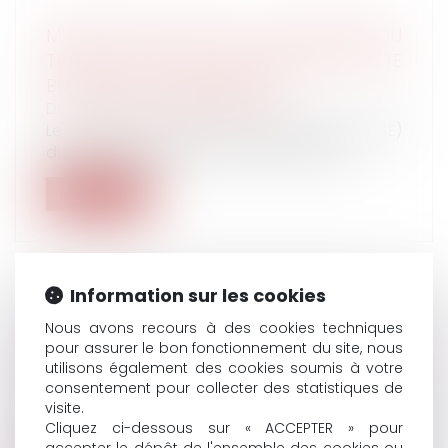
MISE EN PLACE DU CSE : LA MINISTRE DU
TRAVAIL DIT NON AU REPORT DE LA DATE
BUTOIR AU 1ER JANVIER 2020
Droit du travail - Employeurs
Le comité social et économique (CSE)
dispose de capacités d'intervention, de...
Lire la suite
Information sur les cookies
PLFSS 2020 : LE SÉNAT REJETTE LE PROJET
Nous avons recours à des cookies techniques
pour assurer le bon fonctionnement du site, nous
EN PREMIÈRE LECTURE
utilisons également des cookies soumis à votre
Droit du travail - Employeurs
/
Droit de la
consentement pour collecter des statistiques de
protection sociale
visite.
Le projet de loi de financement de la sécurité
Cliquez ci-dessous sur « ACCEPTER » pour
sociale (PLFSS) pour 2020 a ét...