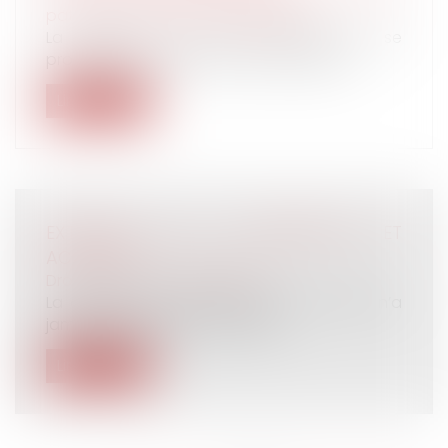
patrimoine
/
Divorce et séparation
La juridiction d’un État membre qui se
prononce sur le divorce mais se déclar...
Lire la suite
EXTENSION DES CONVENTIONS ET
ACCORDS
Droit du travail - Employeurs
La doctrine de l’administration du travail n’a
jamais été l’extension systéma...
Lire la suite