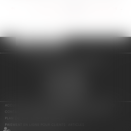
<<
<
...
278
279
280
281
282
283
284
...
>
>>
adage avocats associés
2 rue de l'Eglise
94300 VINCENNES
Tél : 01 75 64 07 44
Fax : 01 43 65 36 89
Nous localiser
ACCUEIL
LES ASSOCIÉS
COMPÉTENCES
ACTUS
HONORAIRES
CONTACT
CONSULTATION EN LIGNE
PAIEMENT EN LIGNE
PLAN DU SITE
MENTIONS LÉGALES
PAIEMENT EN LIGNE POUR CLIENTS
ARTICLES