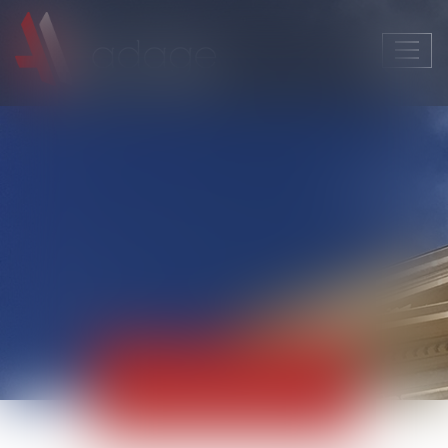
Ouvri
le
men
Actualités