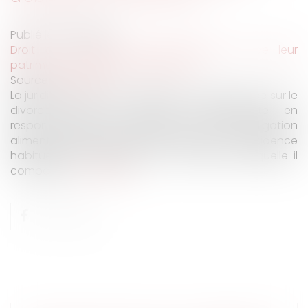
Publié le :
20/11/2019
Droit de la famille, des personnes et de leur
patrimoine
/
Divorce et séparation
Source :
www.efl.fr
La juridiction d’un État membre qui se prononce sur le
divorce mais se déclare incompétente en
responsabilité parentale peut statuer sur l’obligation
alimentaire si elle est la juridiction du lieu de résidence
habituelle du défendeur ou celle devant laquelle il
comparaît...
Lire la suite