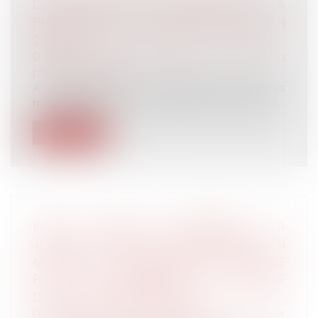
DES MODIFICATIONS APPORTÉES À LA
PROCÉDURE DE CONTRÔLE URSSAF EN
2020
Droit du travail - Employeurs
/
Droit de la
protection sociale
A compter du 1er janvier 2020, des
modifications seront apportées à la procéd...
Lire la suite
POUR L'UNION EUROPÉENNE, LA
JURIDICTION MÊME INCOMPÉTENTE EN
MATIÈRE DE RESPONSABILITÉ PARENTALE
PEUT SE PRONONCER EN MATIÈRE
D'OBLIGATION ALIMENTAIRE
Droit de la famille, des personnes et de leur