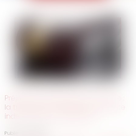
Préjudice d'anxiété lié à l'amiante :
la transaction passée exclut toute
indemnisation postérieure
Publié le :
19/11/2024