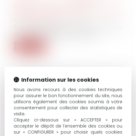
ÉTENDUE DE L’OFFICE DU JUGE
Droit du travail - Salariés
/
Relation
individuelles au travail
Dans un arrêt du 14 novembre 2024, la Cour
de cassation rappelle qu’en applic...
Lire la suite
Information sur les cookies
VIOLENCES INTRAFAMILIALES : LE SÉNAT
Nous avons recours à des cookies techniques
EXAMINE UN TEXTE VISANT À RENFORCER
pour assurer le bon fonctionnement du site, nous
LA PROTECTION DES ENFANTS
utilisons également des cookies soumis à votre
consentement pour collecter des statistiques de
Droit de la famille, des personnes et de leur
visite.
patrimoine
/
Violences familiales
Cliquez ci-dessous sur « ACCEPTER » pour
Mercredi, le Sénat examine une proposition
accepter le dépôt de l'ensemble des cookies ou
de loi de la sénatrice RDSE, Marys...
sur « CONFIGURER » pour choisir quels cookies