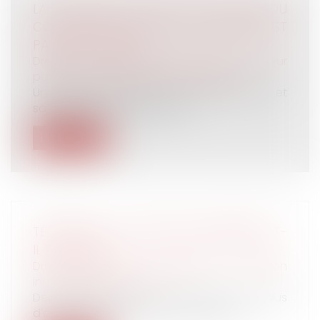
LA DONATION EFFECTUÉE AU PROFIT DU
CONJOINT DE L’ÉPOUX SUCCESSIBLE N’EST
PAS RAPPORTABLE
Droit de la famille, des personnes et de leur
patrimoine
/
Patrimoine et succession
Un défunt laissait pour lui succéder son fils et
sa fille elle-même décédée,...
Lire la suite
TÉLÉTRAVAIL : UN RETOUR EN ARRIÈRE EST-
IL POSSIBLE ?
Droit du travail - Employeurs
/
Relation
individuelles au travail
Depuis plusieurs mois, de plus en plus
d'entreprises annoncent revenir sur le...