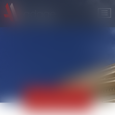
Ouvri
le
men
Actualités