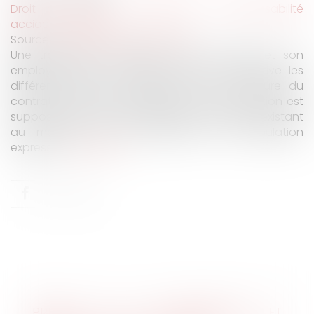
Droit du travail - Employeurs
/
Responsabilité
accident du travail
Source :
www.lemag-juridique.com
Une transaction conclue entre un salarié et son
employeur vise à régler de manière définitive les
différends relatifs à l'exécution ou la rupture du
contrat de travail. Cependant, cette transaction est
supposée ne couvrir que les droits et actions existant
au moment de sa signature, sauf stipulation
expresse...
Lire la suite
PREUVE DE LA DISCRIMINATION ET