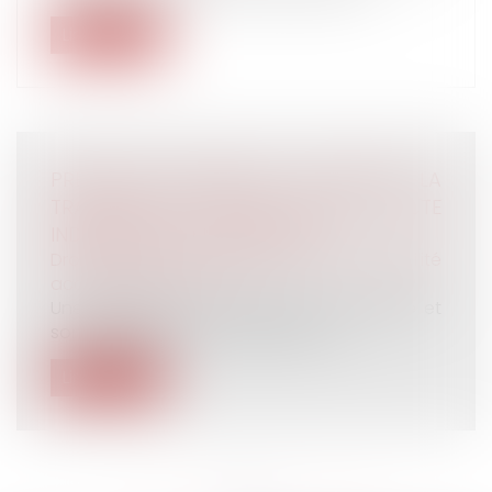
Lire la suite
PRÉJUDICE D'ANXIÉTÉ LIÉ À L'AMIANTE : LA
TRANSACTION PASSÉE EXCLUT TOUTE
INDEMNISATION POSTÉRIEURE
Droit du travail - Employeurs
/
Responsabilité
accident du travail
Une transaction conclue entre un salarié et
son employeur vise à régler de ma...
Lire la suite