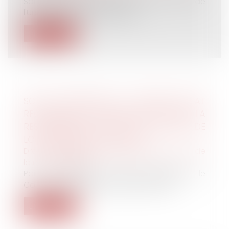
Sous peine d'un redressement de la part de
l'Urssaf sur telle ou telle activi...
Lire la suite
SOUS CONDITIONS, LE CONSEIL D’ÉTAT
RECONNAÎT LA POSSIBILITÉ D’ENGAGER LA
RESPONSABILITÉ DE L’ÉTAT DU FAIT DE
LOIS INCONSTITUTIONNELLES
Droit des obligations et des suretés
/
Droit de
la responsabilité
Par une décision rendue aujourd’hui, le
Conseil d’État juge qu’une personne p...
Lire la suite