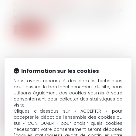
Droit du travail - Salariés
L’action en paiement de l’indemnité
spécifique de rupture conventionnelle est...
Lire la suite
MESURES PRÉPARATOIRES À UN
Information sur les cookies
LICENCIEMENT PENDANT LA PÉRIODE DE
Nous avons recours à des cookies techniques
CONGÉ DE MATERNITÉ D’UNE SALARIÉ
pour assurer le bon fonctionnement du site, nous
Droit du travail - Salariés
utilisons également des cookies soumis à votre
La simple réunion par l’employeur, au fur et à
consentement pour collecter des statistiques de
mesure de leur signalement, d’...
visite.
Cliquez ci-dessous sur « ACCEPTER » pour
accepter le dépôt de l'ensemble des cookies ou
Lire la suite
sur « CONFIGURER » pour choisir quels cookies
nécessitant votre consentement seront déposés
(cookies statistiques), avant de continuer votre