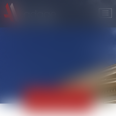
Ouvri
le
men
Actualités