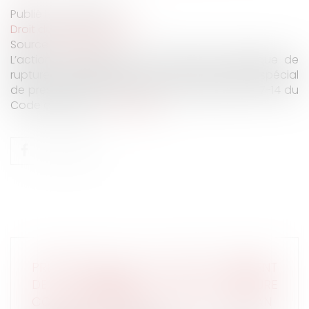
Publié le :
21/01/2020
Droit du travail - Salariés
Source :
www.efl.fr
L’action en paiement de l’indemnité spécifique de
rupture conventionnelle est soumise au délai spécial
de prescription d’un an prévu par l’article L 1237-14 du
Code du travail...
Lire la suite
PRESCRIPTION DE L’ACTION EN PAIEMENT
DE L’INDEMNITÉ DE RUPTURE
CONVENTIONNELLE : LE DÉLAI EST D'UN AN