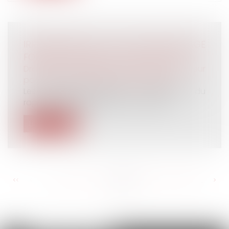
IRRECEVABILITÉ DE L’ACTION EN PARTAGE
FONDÉE SUR UN RECEL SUCCESSORAL
Droit de la famille, des personnes et de leur
patrimoine
/
Patrimoine et succession
Les demandes tendant à l’exécution du
rapport des libéralités et à la sanctio...
Lire la suite
<<
<
...
272
273
274
275
276
277
278
...
>
>>