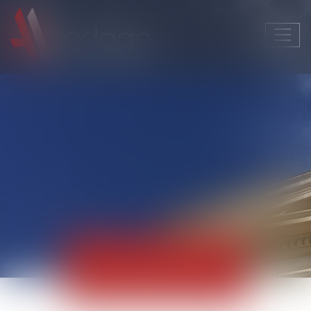
Ouvri
le
men
Actualités