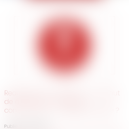
Redressement URSAAF pour défaut
de déclaration de repas
consommés : une règle obsolète ?
Publié le :
04/12/2019