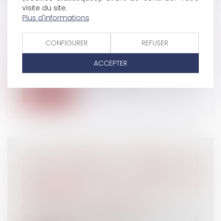
visite du site.
Plus d'informations
LES CONTRATS DE CAPITALISATION
Droit de la famille, des personnes et de leur
CONFIGURER
REFUSER
patrimoine
/
Patrimoine et succession
Le « contrat de capitalisation » est un produit
ACCEPTER
d’épargne. Proche de l’assura...
Lire la suite
UNE TRANSACTION N’EMPÊCHE PAS
L’ACTION DEVANT LE CONSEIL DE
PRUD’HOMMES POUR DES FAITS
POSTÉRIEURS À SA CONCLUSION
Droit du travail - Employeurs
À la suite d’un différend portant sur sa