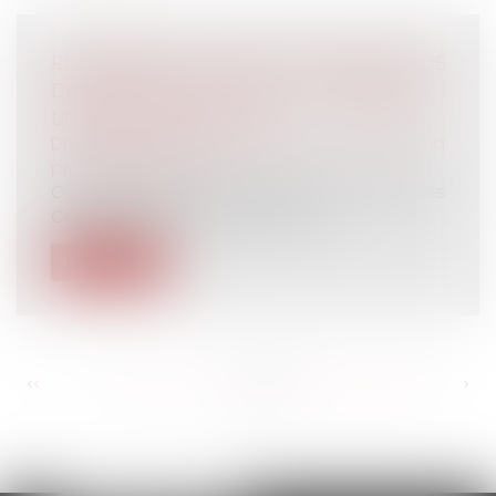
REDRESSEMENT URSAAF POUR DÉFAUT DE
DÉCLARATION DE REPAS CONSOMMÉS :
UNE RÈGLE OBSOLÈTE ?
Droit du travail - Employeurs
/
Droit de la
protection sociale
Gérald Darmanin, le ministre de l’Action et des
Comptes publics, a dénoncé su...
Lire la suite
<<
<
...
276
277
278
279
280
281
282
...
>
>>