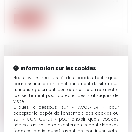
Le mouvement de grève du 5 décembre 2019
contre la réforme des retraites s’an...
Lire la suite
QUELLES MODIFICATIONS POUR LA
PROCÉDURE DE CONTRÔLE URSSAF À
Information sur les cookies
COMPTER DU 1ER JANVIER 2020 ?
Nous avons recours à des cookies techniques
Droit du travail - Employeurs
/
Droit de la
pour assurer le bon fonctionnement du site, nous
protection sociale
utilisons également des cookies soumis à votre
À compter du 1er janvier 2020, plusieurs volets
consentement pour collecter des statistiques de
de la procédure de contrôle U...
visite.
Cliquez ci-dessous sur « ACCEPTER » pour
Lire la suite
accepter le dépôt de l'ensemble des cookies ou
sur « CONFIGURER » pour choisir quels cookies
nécessitant votre consentement seront déposés
(cookies statistiques), avant de continuer votre