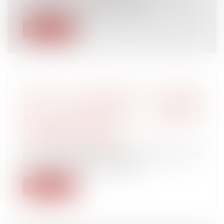
classification indiciaire, un salari...
Lire la suite
ABSENCE DE CAUSE RÉELLE ET SÉRIEUSE
DU LICENCIEMENT ANNONCÉ
PUBLIQUEMENT AVANT LA TENUE DE
L'ENTRETIEN PRÉALABLE
Droit du travail - Salariés
Lors d’une procédure de licenciement, il faut
toujours respecter les différen...
Lire la suite