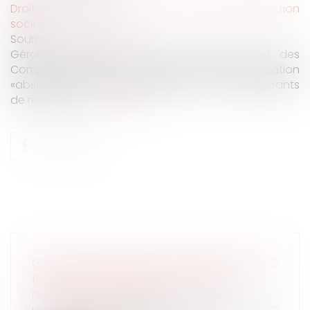
Droit du travail - Employeurs
/
Droit de la protection
sociale
Source :
www.lefigaro.fr
Gérald Darmanin, le ministre de l’Action et des
Comptes publics, a dénoncé sur Twitter une situation
«absurde» et une règle «obsolète» pour les dirigeants
de restaurant...
Lire la suite
GRÈVE : QUELS SONT VOS DROITS SI VOUS
NE POUVEZ PAS ALLER TRAVAILLER ?
Droit du travail - Salariés