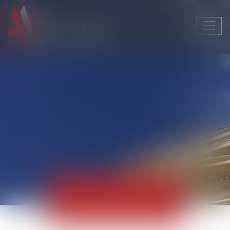
Ouvri
le
men
Actualités