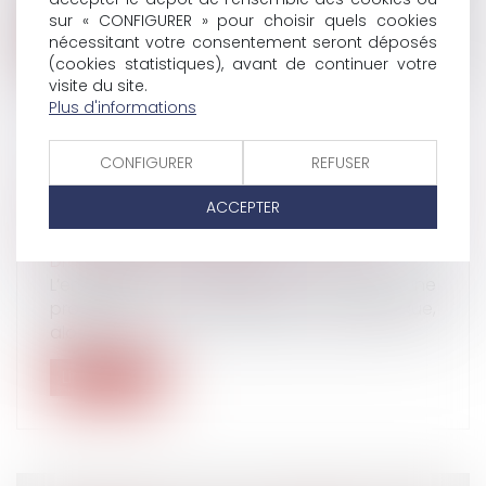
sur « CONFIGURER » pour choisir quels cookies
Lire la suite
nécessitant votre consentement seront déposés
(cookies statistiques), avant de continuer votre
visite du site.
Plus d'informations
CONFIGURER
REFUSER
LES CONTOURS DU PRÉJUDICE
NÉCESSAIRE EN DROIT DU TRAVAIL -
ACCEPTER
RUPTURE DU CONTRAT DE TRAVAIL
Droit du travail - Employeurs
L’employeur qui met en œuvre une
procédure de licenciement économique,
alors...
Lire la suite