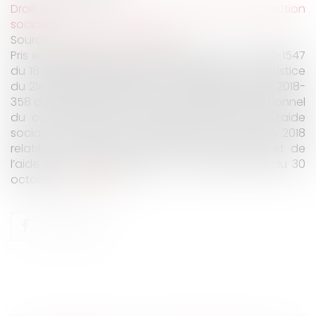
Droit du travail - Employeurs
/
Droit de la protection
sociale
Source :
www.dalloz-actualite.fr
Pris en application de l’article 12 de la loi n° 2016-1547
du 18 novembre 2016 de modernisation de la justice
du 21e siècle et de l’article 7 de l’ordonnance n° 2018-
358 du 16 mai 2018 relative au traitement juridictionnel
du contentieux de la sécurité sociale et de l’aide
sociale, un décret n° 2018-928 du 29 octobre 2018
relatif au contentieux de la sécurité sociale et de
l’aide sociale a été publié au Journal officiel du 30
octobre...
Lire la suite