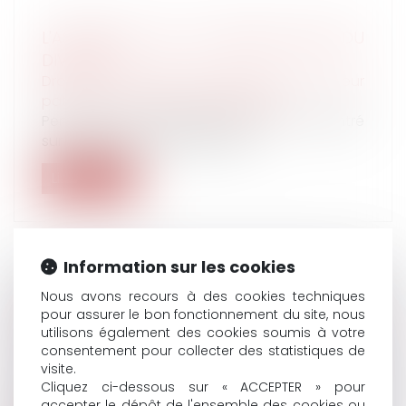
L'ASSEMBLÉE VOTE LA SIMPLIFICATION DU
DIVORCE
Droit de la famille, des personnes et de leur
patrimoine
/
Divorce et séparation
Pendant que le débat public est concentré
sur la crise des « gilets jaunes »,...
Lire la suite
Information sur les cookies
DÉSHÉRITER SES ENFANTS, UN TABOU
Nous avons recours à des cookies techniques
pour assurer le bon fonctionnement du site, nous
BIENTÔT REMIS EN QUESTION ?
utilisons également des cookies soumis à votre
Droit de la famille, des personnes et de leur
consentement pour collecter des statistiques de
patrimoine
/
Patrimoine et succession
visite.
Le secrétaire d’Etat Gabriel Attal propose que
Cliquez ci-dessous sur « ACCEPTER » pour
les riches puissent léguer l’e...
accepter le dépôt de l'ensemble des cookies ou