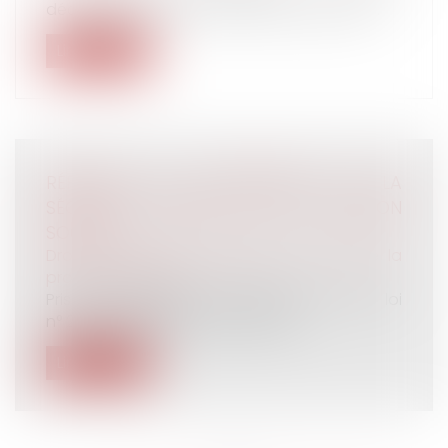
déclare reconnaître une femme, qui avait...
Lire la suite
RÉFORME DU CONTENTIEUX DE LA
SÉCURITÉ SOCIALE ET DE L’ACTION
SOCIALE
Droit du travail - Employeurs
/
Droit de la
protection sociale
Pris en application de l’article 12 de la loi
n° 2016-1547 du 18 novembre 201...
Lire la suite