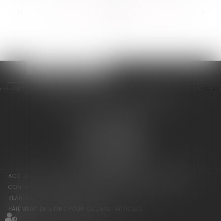
<<
<
...
316
317
318
319
320
321
322
...
>
>>
adage avocats associés
2 rue de l'Eglise
94300 VINCENNES
Tél : 01 75 64 07 44
Fax : 01 43 65 36 89
Nous localiser
ACCUEIL
LES ASSOCIÉS
COMPÉTENCES
ACTUS
HONORAIRES
CONTACT
CONSULTATION EN LIGNE
PAIEMENT EN LIGNE
PLAN DU SITE
MENTIONS LÉGALES
PAIEMENT EN LIGNE POUR CLIENTS
ARTICLES