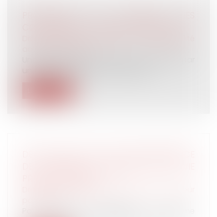
PROCÉDURE DE FIXATION DES
COTISATIONS D’ACCIDENT DU TRAVAIL
Droit du travail - Salariés
/
Responsabilité
accident du travail
Une plate-forme de travail est heurtée par
une grue, entraînant la chute mort...
Lire la suite
DÉLAI POUR AGIR EN RECONNAISSANCE
DE PATERNITÉ ET RESPECT DE LA VIE
PRIVÉE ET FAMILIALE
Droit de la famille, des personnes et de leur
patrimoine
Par testament authentique, un homme