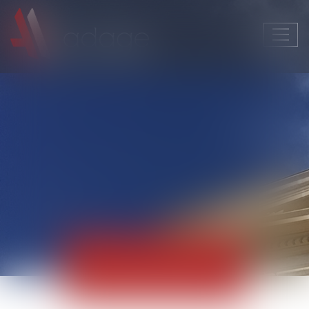
Ouvri
le
men
Actualités