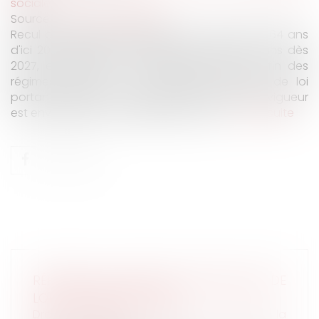
sociale
Source :
www.vie-publique.fr
Recul de l'âge légal de départ à la retraite à 64 ans
d'ici 2030, durée de cotisation portée à 43 ans dès
2027, emploi des seniors, petites pensions, fin des
régimes spéciaux ... Que prévoit le projet de loi
portant réforme des retraites dont l'entrée en vigueur
est envisagée au 1er septembre 2023 ?...
Lire la suite
RÉFORME DES RETRAITES 2023 PROJET DE
LOI PLFSS RECTIFICATIF
Droit du travail - Salariés
/
Droit de la