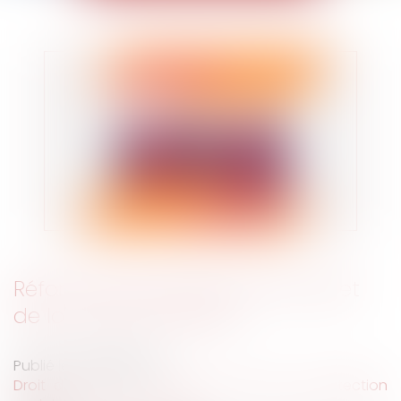
Réforme des retraites 2023 projet
de loi PLFSS rectificatif
Publié le :
29/03/2023
Droit du travail - Salariés
/
Droit de la protection