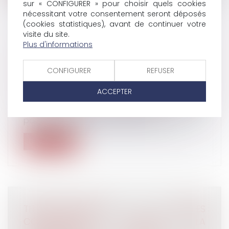
sur « CONFIGURER » pour choisir quels cookies
nécessitant votre consentement seront déposés
(cookies statistiques), avant de continuer votre
visite du site.
Plus d'informations
DROIT DE VISITE DES GRANDS-PARENTS :
PEU IMPORTENT LES SENTIMENTS DE
CONFIGURER
REFUSER
L’ENFANT
Droit de la famille, des personnes et de leur
ACCEPTER
patrimoine
/
Divorce et séparation
Le juge est libre d’accorder aux grands-
parents un droit d’accueil et de corr...
Lire la suite
TITRES-RESTAURANT : QUELLES
CONSÉQUENCES LORSQUE LA