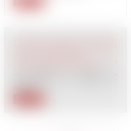
Lire la suite
VAUT DIRE LA LETTRE DE CONTESTATION
DE L’AVOCAT ANNEXÉE AU PV DE LECTURE
DU PROJET D’ÉTAT LIQUIDATIF
Droit de la famille, des personnes et de leur
patrimoine
/
Patrimoine et succession
La contestation, par certains des
copartageants, de la valorisation des
immeu...
Lire la suite