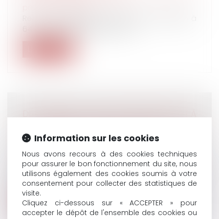
protection sociale
Recul de l'âge légal de départ à la retraite à
64 ans d'ici 2030, durée de co...
Lire la suite
DES LIMITES DE L’INVOCATION DU DROIT À
LA PREUVE POUR PRODUIRE UNE
Information sur les cookies
VIDÉOSURVEILLANCE ILLICITE
Droit du travail - Employeurs
/
Relation
Nous avons recours à des cookies techniques
individuelles au travail
pour assurer le bon fonctionnement du site, nous
Les enregistrements confirmant des
utilisons également des cookies soumis à votre
soupçons de vols à l’encontre d’un salarié...
consentement pour collecter des statistiques de
visite.
Lire la suite
Cliquez ci-dessous sur « ACCEPTER » pour
accepter le dépôt de l'ensemble des cookies ou