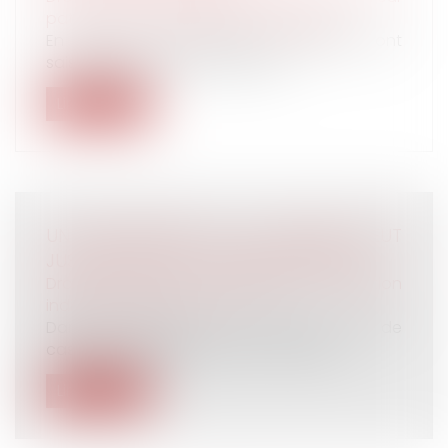
patrimoine
/
Patrimoine et succession
En matière successorale, les héritiers sont
saisis de plein droit du patrimoi...
Lire la suite
UN MANQUEMENT À LA SÉCURITÉ PEUT
JUSTIFIER UN LICENCIEMENT IMMÉDIAT
Droit du travail - Employeurs
/
Relation
individuelles au travail
Dans un arrêt du 21 mai 2025, la Cour de
cassation rappelle que le non-respec...
Lire la suite