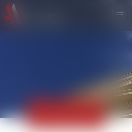
Ouvri
le
men
Actualités