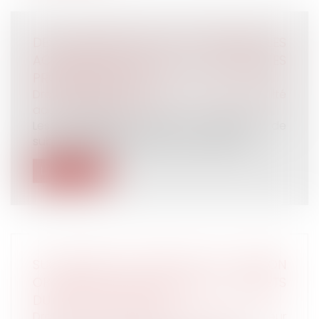
DES SUBVENTIONS POUR PRÉVENIR LES
ACCIDENTS DU TRAVAIL ET LES MALADIES
PROFESSIONNELLES
Droit du travail - Employeurs
/
Responsabilité
accident du travail
Les entreprises peuvent bénéficier de
subventions destinées à réduire l’expos...
Lire la suite
SUCCESSION ET SOCIÉTÉ CIVILE : CESSION
OPPOSABLE ENTRE HÉRITIERS ET INTÉRÊTS
DU RAPPORT PRÉCISÉS
Droit de la famille, des personnes et de leur