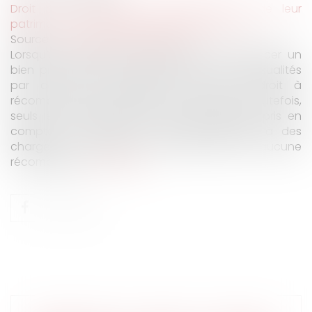
Droit de la famille, des personnes et de leur
patrimoine
/
Couples et régime matrimoniaux
Source :
www.lemag-juridique.com
Lorsqu’un emprunt est contracté pour financer un
bien propre, le remboursement de ses mensualités
par des fonds communs peut ouvrir droit à
récompense au profit de la communauté. Toutefois,
seuls les remboursements du capital sont pris en
compte à ce titre. Les intérêts, assimilés à des
charges de jouissance, ne donnent lieu à aucune
récompense...
Lire la suite