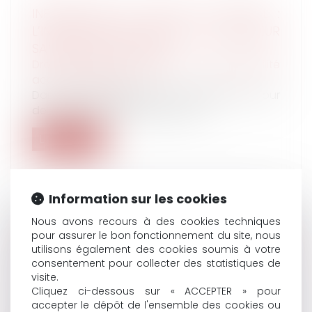
INFRACTIONS AU DROIT DU TRAVAIL :
L’INSPECTION PEUT SAISIR LE PROCUREUR
SANS PROCÈS-VERBAL
Droit du travail - Salariés
/
Responsabilité
accident du travail
Dans un arrêt rendu le 20 mai 2025, la Cour
de cassation clarifie les pouvoir...
Lire la suite
Information sur les cookies
Nous avons recours à des cookies techniques
HEURES SUPPLÉMENTAIRES ET FAUTE
pour assurer le bon fonctionnement du site, nous
GRAVE : DOUBLE RAPPEL À L’ORDRE DE LA
utilisons également des cookies soumis à votre
consentement pour collecter des statistiques de
COUR DE CASSATION
visite.
Droit du travail - Salariés
/
Relation
Cliquez ci-dessous sur « ACCEPTER » pour
individuelles au travail
accepter le dépôt de l'ensemble des cookies ou