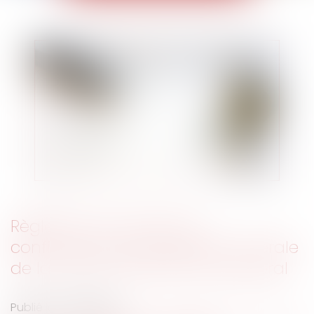
Règlement Successions :
confirmation de l’acception libérale
de la notion de pacte successoral
Publié le :
20/10/2021