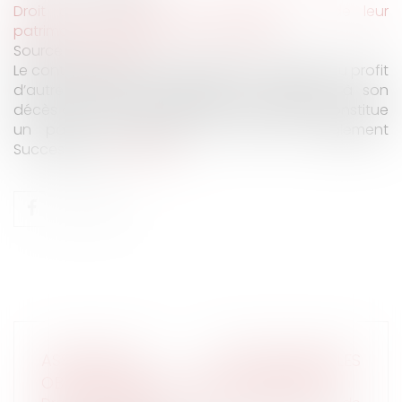
Droit de la famille, des personnes et de leur
patrimoine
/
Patrimoine et succession
Source :
www.efl.fr
Le contrat par lequel une personne organise au profit
d’autres parties contractantes le transfert à son
décès d’une de ses propriétés immobilières constitue
un pacte successoral au sens du règlement
Successions.
Lire la suite
ASSURANCES PROFESSIONNELLES
OBLIGATOIRES : POUR QUELS MÉTIERS ?