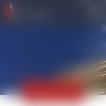
Ouvri
le
men
Actualités