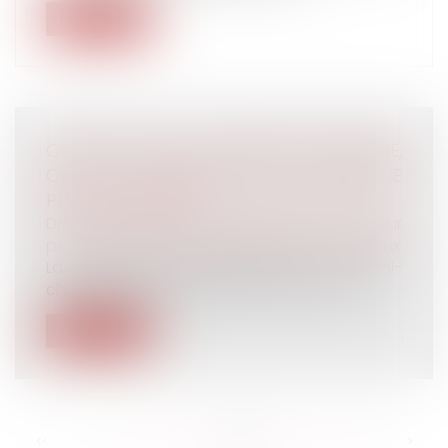
Lire la suite
QU’EST-CE QUE LE MARIAGE POSTHUME,
QUE SEUL LE PRÉSIDENT DE LA RÉPUBLIQUE
PEUT AUTORISER ?
Droit de la famille, des personnes et de leur
patrimoine
/
Couples et régime matrimoniaux
La compagne de Maxime Blasco, caporal-
chef tué au Mali vendredi, a annoncé vo...
Lire la suite
<<
<
...
192
193
194
195
196
197
198
...
>