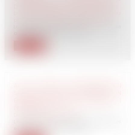
DE LA NOTION DE PACTE SUCCESSORAL
Droit de la famille, des personnes et de leur
patrimoine
/
Patrimoine et succession
Le contrat par lequel une personne organise
au profit d’autres parties contra...
Lire la suite
AI-JE LE DROIT DE SANCTIONNER UN
SALARIÉ QUI REFUSE DE SE RENDRE À SON
ENTRETIEN D’ÉVALUATION ANNUEL ? |
ÉDITIONS TISSOT
Droit du travail - Employeurs
L’entretien annuel d’évaluation des salariés
est un moment important pour le...