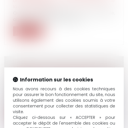
Droit des obligations et des suretés
/
Droit de
la responsabilité
Outre la responsabilité civile automobile,
obligatoire pour les véhicules cir...
Lire la suite
ANNONCER SON DÉPART PAR SMS À SON
PATRON, EST-CE UNE DÉMISSION OU UN
Information sur les cookies
ABANDON DE POSTE ?
Nous avons recours à des cookies techniques
Droit du travail - Salariés
pour assurer le bon fonctionnement du site, nous
Mon salarié m’a indiqué par SMS qu'il ne
utilisons également des cookies soumis à votre
reviendrait plus travailler, est-ce...
consentement pour collecter des statistiques de
visite.
Lire la suite
Cliquez ci-dessous sur « ACCEPTER » pour
accepter le dépôt de l'ensemble des cookies ou