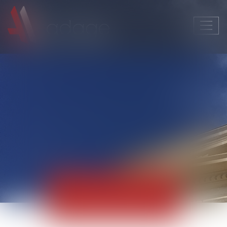
Ouvri
le
men
Actualités