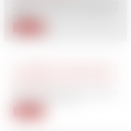
Au cours de votre mandat, certains
événements peuvent vous empêcher de
rempli...
Lire la suite
LA PROCÉDURE EST ORALE DANS LE
CONTENTIEUX DE LA SÉCURITÉ SOCIALE
Droit du travail - Employeurs
/
Droit de la
protection sociale
Attendu, selon l'arrêt attaqué (Versailles, 6
juin 2017), statuant sur renvoi...
Lire la suite