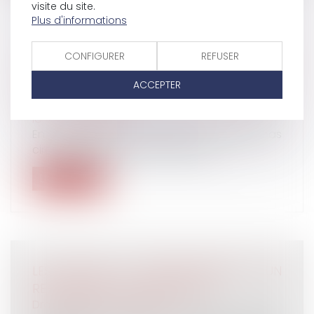
visite du site.
Plus d'informations
LE VÉHICULE STATIONNÉ ET CAUSE D'UN
CONFIGURER
REFUSER
INCENDIE, RELÈVE DE LA RESPONSABILITÉ
ACCEPTER
CIVILE AUTOMOBILE
Droit des obligations et des suretés
/
Droit de
la responsabilité
En août 2013, un véhicule qui n’avait pas
circulé depuis plus de 24 heures, s...
Lire la suite
LES RÈGLES DE REMPLACEMENT D'UN
REPRÉSENTANT DU PERSONNEL
Droit du travail - Salariés