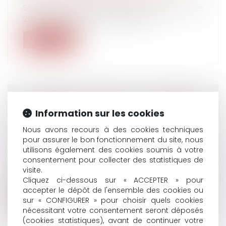
Suite au décès de leur mère le 25 octobre
2014, Patrice et Jean-Marie, les de...
Lire la suite
CONTENTIEUX URSSAF ET DEMANDES
Information sur les cookies
FORMULÉES DEVANT LA COMMISSION DE
Nous avons recours à des cookies techniques
RECOURS AMIABLE
pour assurer le bon fonctionnement du site, nous
Droit du travail - Employeurs
/
Droit de la
utilisons également des cookies soumis à votre
protection sociale
consentement pour collecter des statistiques de
On sait que dans le cadre d’un contentieux
visite.
Urssaf, la première étape de la co...
Cliquez ci-dessous sur « ACCEPTER » pour
accepter le dépôt de l'ensemble des cookies ou
Lire la suite
sur « CONFIGURER » pour choisir quels cookies
nécessitant votre consentement seront déposés
(cookies statistiques), avant de continuer votre