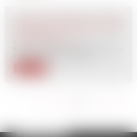
RAPPEL SUR L'ORGANISATION DE L'ORDRE
DES DÉPARTS EN CONGÉS PAYÉS ET DROIT
DE MODIFICATION
Droit du travail - Employeurs
Bien que les dates de congés payés d’un
salarié aient déjà été validées, il p...
Lire la suite
<<
<
...
293
294
295
296
297
298
299
...
>
>>