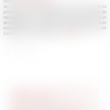
Source :
www.juritravail.com
Au cours de votre mandat, certains événements
peuvent vous empêcher de remplir vos fonctions de
représentants du personnel. Il peut s'agir d'un
empêchement temporaire (congés payés, arrêt
maladie) mais aussi d'un empêchement définitif
(démission du mandat d'élu)...
Lire la suite
SOLIDARITÉ ENTRE HÉRITIERS POUR LE
PAIEMENT DE L'IMPÔT
Droit de la famille, des personnes et de leur
patrimoine
/
Patrimoine et succession