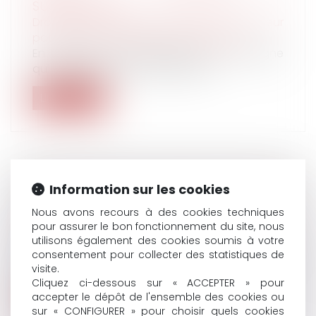
SUCCESSION?
Droit de la famille, des personnes et de leur
patrimoine
/
Patrimoine et succession
En l’absence de descendant, la loi désigne
qui va hériter et dans quelle prop...
Lire la suite
Information sur les cookies
MISE À JOUR DE LA CHARTE DU COTISANT
CONTRÔLÉ
Nous avons recours à des cookies techniques
Droit du travail - Employeurs
/
Droit de la
pour assurer le bon fonctionnement du site, nous
protection sociale
utilisons également des cookies soumis à votre
consentement pour collecter des statistiques de
Sous certaines conditions, avant un contrôle
visite.
URSSAF, vous recevez un avis de...
Cliquez ci-dessous sur « ACCEPTER » pour
accepter le dépôt de l'ensemble des cookies ou
Lire la suite
sur « CONFIGURER » pour choisir quels cookies