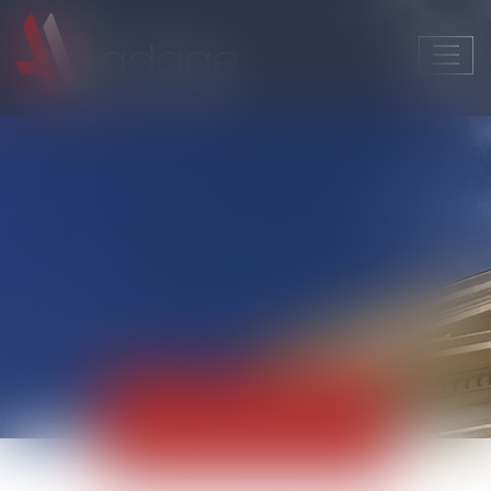
Ouvri
le
men
Actualités