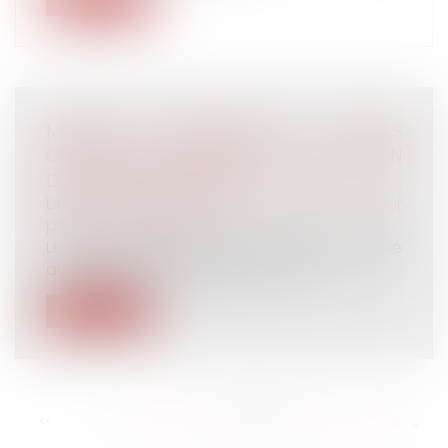
MINEURS TRAVAILLEURS : QUELS
CONTRÔLES CONCERNANT L'APPLICATION
DU DROIT DU TRAVAIL?
Droit de la famille, des personnes et de leur
patrimoine
/
Filiation
Le décret n°2019-253 du 27 mars 2019 publié
au JO du 30 mars* prévoit les con...
Lire la suite
<<
<
...
302
303
304
305
306
307
308
...