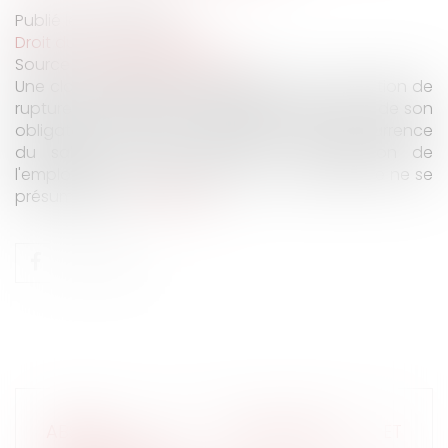
Publié le :
16/04/2019
Droit du travail - Salariés
Source :
www.juridiconline.com
Une clause libératoire insérée dans la convention de
rupture ne suffit pas à décharger l'employeur de son
obligation de payer l'indemnité de non-concurrence
du salarié. Et pour cause, la renonciation de
l'employeur à une clause de non-concurrence ne se
présume pas...
Lire la suite
ABSENCE DE DESCENDANCE ET