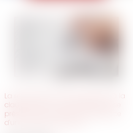
La renonciation de l'employeur à la
clause de non-concurrence ne se
présume pas, même en présence
d'une clause résolutoire