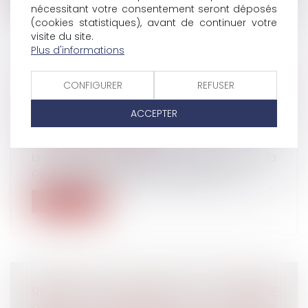
nécessitant votre consentement seront déposés
(cookies statistiques), avant de continuer votre
visite du site.
Plus d'informations
LA RENONCIATION DE L'EMPLOYEUR À LA
CONFIGURER
REFUSER
CLAUSE DE NON-CONCURRENCE NE SE
PRÉSUME PAS, MÊME EN PRÉSENCE D'UNE
ACCEPTER
CLAUSE RÉSOLUTOIRE
Droit du travail - Salariés
Une clause libératoire insérée dans la
convention de rupture ne suffit pas à...
Lire la suite
RÉPONSE DE LA CEDH À LA DEMANDE