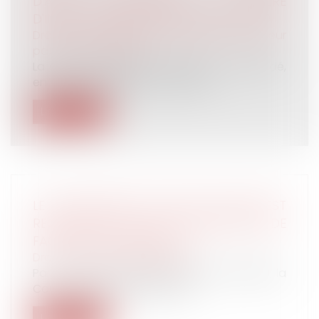
D'AVIS CONCERNANT LA MÈRE
D'INTENTION DANS LE CADRE D'UNE GPA
Droit de la famille, des personnes et de leur
patrimoine
/
Filiation
La Cour de cassation française a demandé,
en vertu de l’article 1 du Protocol...
Lire la suite
LE LICENCIEMENT POUR FAUTE GRAVE EST
RECONNU EN CAS DE FALSIFICATION DE
FACTURES PERSONNELLES
Droit du travail - Employeurs
Par un arrêt du 16 janvier 2019 (n°17-15002), la
Cour de cassation entérine s...
Lire la suite